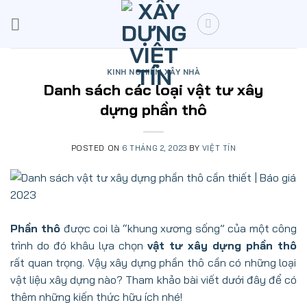
Skip
to
content
KINH NGHIỆM XÂY NHÀ
Danh sách các loại vật tư xây
dựng phần thô
POSTED ON
6 THÁNG 2, 2023
BY
VIỆT TÍN
Phần thô
được coi là “khung xương sống” của một công
trình do đó khâu lựa chọn
vật tư xây dựng phần thô
rất quan trọng. Vậy xây dựng phần thô cần có những loại
vật liệu xây dựng nào? Tham khảo bài viết dưới đây để có
thêm những kiến thức hữu ích nhé!