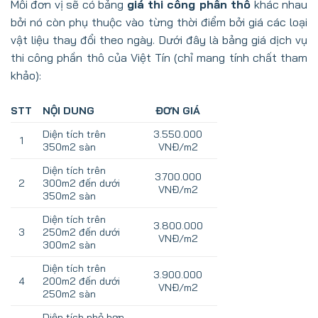
Mỗi đơn vị sẽ có bảng
giá thi công phần thô
khác nhau
bởi nó còn phụ thuộc vào từng thời điểm bởi giá các loại
vật liệu thay đổi theo ngày. Dưới đây là bảng giá dịch vụ
thi công phần thô của Việt Tín (chỉ mang tính chất tham
khảo):
STT
NỘI DUNG
ĐƠN GIÁ
Diện tích trên
3.550.000
1
350m2 sàn
VNĐ/m2
Diện tích trên
3.700.000
2
300m2 đến dưới
VNĐ/m2
350m2 sàn
Diện tích trên
3.800.000
3
250m2 đến dưới
VNĐ/m2
300m2 sàn
Diện tích trên
3.900.000
4
200m2 đến dưới
VNĐ/m2
250m2 sàn
Diện tích nhỏ hơn