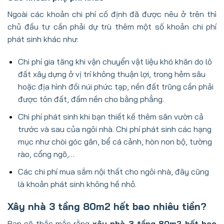
Ngoài các khoản chi phí cố định đã được nêu ở trên thì
chủ đầu tư cần phải dự trù thêm một số khoản chi phí
phát sinh khác như:
Chi phí gia tăng khi vận chuyển vật liệu khó khăn do lô
đất xây dựng ở vị trí không thuận lợi, trong hẻm sâu
hoặc địa hình đồi núi phức tạp, nền đất trũng cần phải
được tôn đất, đầm nền cho bằng phẳng.
Chi phí phát sinh khi bạn thiết kế thêm sân vườn cả
trước và sau của ngôi nhà. Chi phí phát sinh các hạng
mục như chòi góc gân, bể cá cảnh, hòn non bộ, tường
rào, cổng ngõ,…
Các chi phí mua sắm nội thất cho ngôi nhà, đây cũng
là khoản phát sinh không hề nhỏ.
Xây nhà 3 tầng 80m2 hết bao nhiêu tiền?
Bạn sẽ thắc mắc rằng
xây nhà 3 tầng
80m2
hết bao