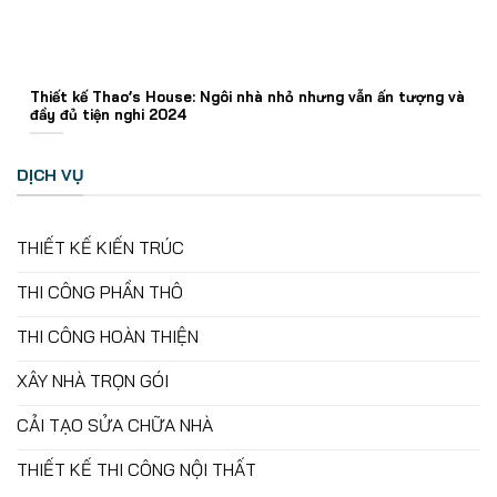
Thiết kế Thao’s House: Ngôi nhà nhỏ nhưng vẫn ấn tượng và
đầy đủ tiện nghi 2024
DỊCH VỤ
THIẾT KẾ KIẾN TRÚC
THI CÔNG PHẦN THÔ
THI CÔNG HOÀN THIỆN
XÂY NHÀ TRỌN GÓI
CẢI TẠO SỬA CHỮA NHÀ
THIẾT KẾ THI CÔNG NỘI THẤT