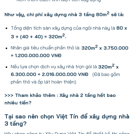
2
Như vậy, chi phí xây dựng nhà 3 tầng 80m
sẽ là:
Tổng diện tích sàn xây dựng của ngôi nhà này là
80 x
2
3 + (40 + 40) = 320m
.
2
Nhân giá tiêu chuẩn phần thô là:
320m
x 3.750.000
= 1.200.000.000 VNĐ
2
Nếu lựa chọn dịch vụ xây nhà trọn gói là
320m
x
6.300.000 = 2.016.000.000 VNĐ
(Đã bao gồm
phần thô và ốp lát hoàn thiện).
>>> Tham khảo
thêm
:
Xây nhà 2 tầng hết bao
nhiêu tiền?
Tại sao nên chọn Việt Tín để xây dựng nhà
3 tầng?
Hãy chọn công ty Xây Dựng Việt Tín để thiết kế thi công