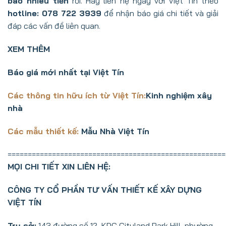
bao nhiêu tiền
rồi. Hãy liên hệ ngay với Việt Tin theo
hotline: 078 722 3939
để nhận báo giá chi tiết và giải
đáp các vấn đề liên quan.
XEM THÊM
Báo giá mới nhất tại Việt Tín
Các thông tin hữu ích từ Việt Tín:
Kinh nghiệm xây
nhà
Các mẫu thiết kế:
Mẫu Nhà Việt Tín
======================================================
MỌI CHI TIẾT XIN LIÊN HỆ:
CÔNG TY CỔ PHẦN TƯ VẤN THIẾT KẾ XÂY DỰNG
VIỆT TÍN
Trụ sở:
143 đường số 12, KDC Cityland Park Hill, phường