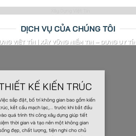
DỊCH VỤ CỦA CHÚNG TÔI
ỰNG VIỆT TÍN | XÂY VỮNG NIỀM TIN – DỰNG UY TÍ
“Chúng tôi xây nhà bạn, như chính ngôi nhà của mình”
THIẾT KẾ KIẾN TRÚC
Việc sắp đặt, bố trí không gian bao gồm kiến
trúc, kết cấu mạch lạc,… trước khi bắt đầu
vào quá trình thi công xây dựng giúp tiết
kiệm thời gian và tạo nên một không gian
sống đẹp, chất lượng, tiện nghi cho chủ