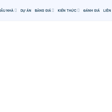
MẪU NHÀ
DỰ ÁN
BẢNG GIÁ
KIẾN THỨC
ĐÁNH GIÁ
LIÊN