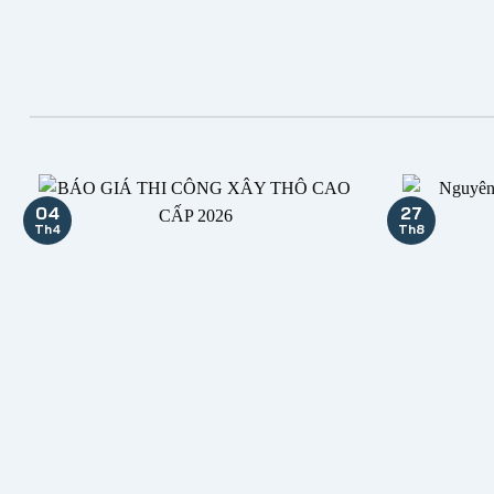
04
27
Th4
Th8