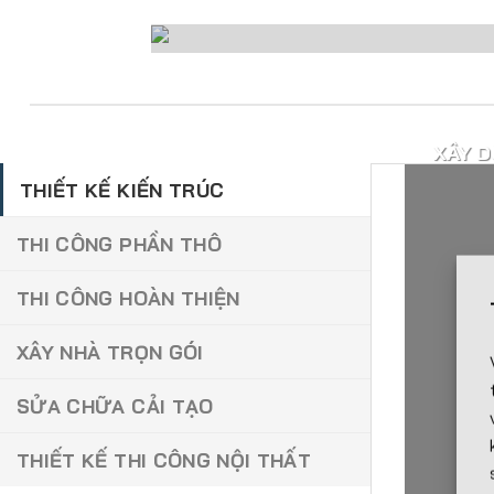
XÂY D
THIẾT KẾ KIẾN TRÚC
THI CÔNG PHẦN THÔ
THI CÔNG HOÀN THIỆN
XÂY NHÀ TRỌN GÓI
SỬA CHỮA CẢI TẠO
THIẾT KẾ THI CÔNG NỘI THẤT