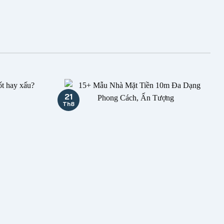
21
Th8