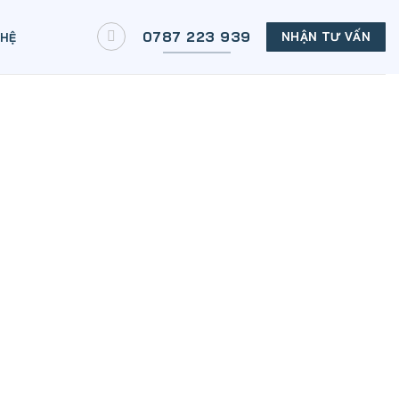
0787 223 939
NHẬN TƯ VẤN
 HỆ