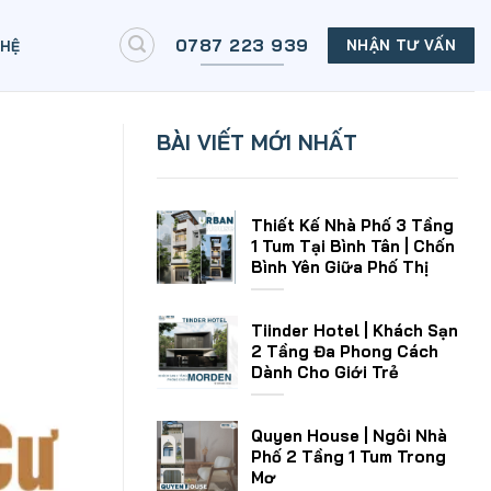
0787 223 939
NHẬN TƯ VẤN
 HỆ
BÀI VIẾT MỚI NHẤT
Thiết Kế Nhà Phố 3 Tầng
1 Tum Tại Bình Tân | Chốn
Bình Yên Giữa Phố Thị
Tiinder Hotel | Khách Sạn
2 Tầng Đa Phong Cách
Dành Cho Giới Trẻ
Quyen House | Ngôi Nhà
Phố 2 Tầng 1 Tum Trong
Mơ