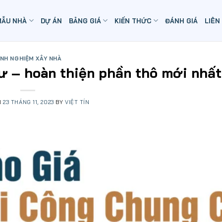
MẪU NHÀ
DỰ ÁN
BẢNG GIÁ
KIẾN THỨC
ĐÁNH GIÁ
LIÊN
INH NGHIỆM XÂY NHÀ
cư – hoàn thiện phần thô mới nhất
N
23 THÁNG 11, 2023
BY
VIỆT TÍN