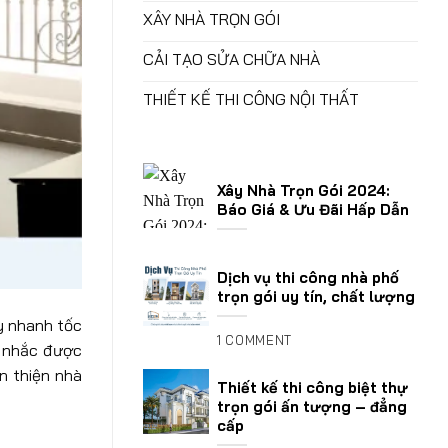
XÂY NHÀ TRỌN GÓI
CẢI TẠO SỬA CHỮA NHÀ
THIẾT KẾ THI CÔNG NỘI THẤT
Xây Nhà Trọn Gói 2024:
Báo Giá & Ưu Đãi Hấp Dẫn
Dịch vụ thi công nhà phố
trọn gói uy tín, chất lượng
 nhanh tốc
1 COMMENT
n nhắc được
n thiện nhà
Thiết kế thi công biệt thự
trọn gói ấn tượng – đẳng
cấp