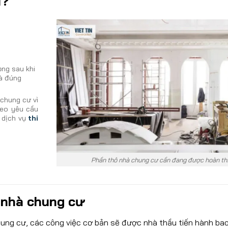
ì?
ng sau khi
à đúng
 chung cư vì
heo yêu cầu
n dịch vụ
thi
Phần thô nhà chung cư cần đang được hoàn th
 nhà chung cư
hung cư, các công việc cơ bản sẽ được nhà thầu tiến hành ba