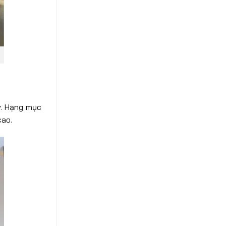
ư. Hạng mục
cao.