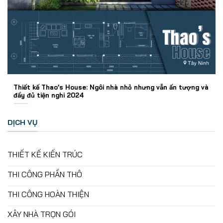
Thiết kế Thao’s House: Ngôi nhà nhỏ nhưng vẫn ấn tượng và
đầy đủ tiện nghi 2024
DỊCH VỤ
THIẾT KẾ KIẾN TRÚC
THI CÔNG PHẦN THÔ
THI CÔNG HOÀN THIỆN
XÂY NHÀ TRỌN GÓI