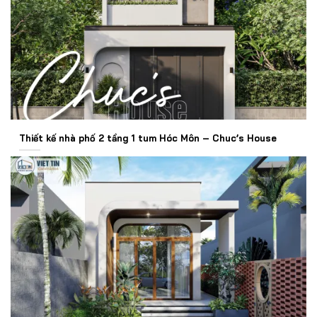
Thiết kế nhà phố 2 tầng 1 tum Hóc Môn – Chuc’s House