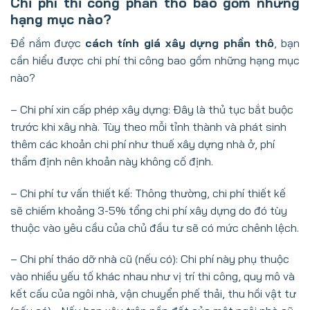
Chi phí thi công phần thô bao gồm những
hạng mục nào?
Để nắm được
cách tính giá xây dựng phần thô
, bạn
cần hiểu được chi phí thi công bao gồm những hạng mục
nào?
– Chi phí xin cấp phép xây dựng: Đây là thủ tục bắt buộc
trước khi xây nhà. Tùy theo mỗi tỉnh thành và phát sinh
thêm các khoản chi phí như thuế xây dựng nhà ở, phí
thẩm định nên khoản này không cố định.
– Chi phí tư vấn thiết kế: Thông thường, chi phí thiết kế
sẽ chiếm khoảng 3-5% tổng chi phí xây dựng do đó tùy
thuộc vào yêu cầu của chủ đầu tư sẽ có mức chênh lệch.
– Chi phí tháo dỡ nhà cũ (nếu có): Chi phí này phụ thuộc
vào nhiều yếu tố khác nhau như vị trí thi công, quy mô và
kết cấu của ngôi nhà, vận chuyển phế thải, thu hồi vật tư