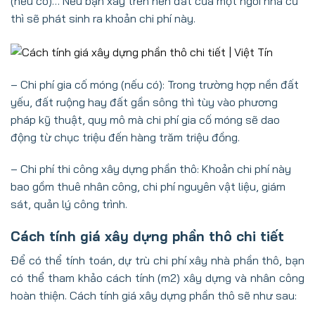
(nếu có)… Nếu bạn xây trên nền đất của một ngôi nhà cũ
thì sẽ phát sinh ra khoản chi phí này.
– Chi phí gia cố móng (nếu có): Trong trường hợp nền đất
yếu, đất ruộng hay đất gần sông thì tùy vào phương
pháp kỹ thuật, quy mô mà chi phí gia cố móng sẽ dao
động từ chục triệu đến hàng trăm triệu đồng.
– Chi phí thi công xây dựng phần thô: Khoản chi phí này
bao gồm thuê nhân công, chi phí nguyên vật liệu, giám
sát, quản lý công trình.
Cách tính giá xây dựng phần thô chi tiết
Để có thể tính toán, dự trù chi phí xây nhà phần thô, bạn
có thể tham khảo cách tính (m2) xây dựng và nhân công
hoàn thiện. Cách tính giá xây dựng phần thô sẽ như sau: