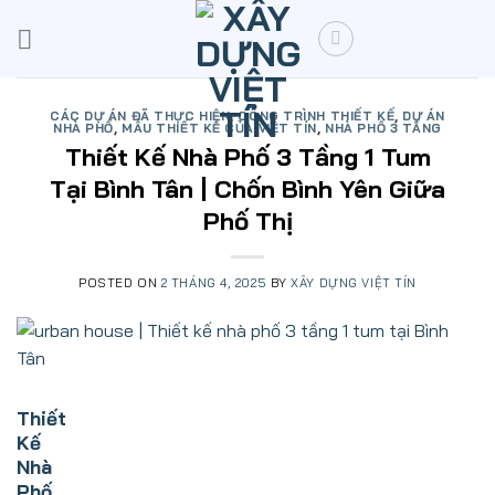
Skip
to
content
CÁC DỰ ÁN ĐÃ THỰC HIỆN
,
CÔNG TRÌNH THIẾT KẾ
,
DỰ ÁN
NHÀ PHỐ
,
MẪU THIẾT KẾ CỦA VIỆT TÍN
,
NHÀ PHỐ 3 TẦNG
Thiết Kế Nhà Phố 3 Tầng 1 Tum
Tại Bình Tân | Chốn Bình Yên Giữa
Phố Thị
POSTED ON
2 THÁNG 4, 2025
BY
XÂY DỰNG VIỆT TÍN
Thiết
Kế
Nhà
Phố