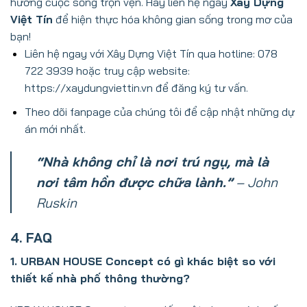
hưởng cuộc sống trọn vẹn. Hãy liên hệ ngay
Xây Dựng
Việt Tín
để hiện thực hóa không gian sống trong mơ của
bạn!
Liên hệ ngay với Xây Dựng Việt Tín qua hotline: 078
722 3939 hoặc truy cập website:
https://xaydungviettin.vn
để đăng ký tư vấn.
Theo dõi fanpage của chúng tôi để cập nhật những dự
án mới nhất.
“Nhà không chỉ là nơi trú ngụ, mà là
nơi tâm hồn được chữa lành.”
– John
Ruskin
4. FAQ
1. URBAN HOUSE Concept có gì khác biệt so với
thiết kế nhà phố thông thường?