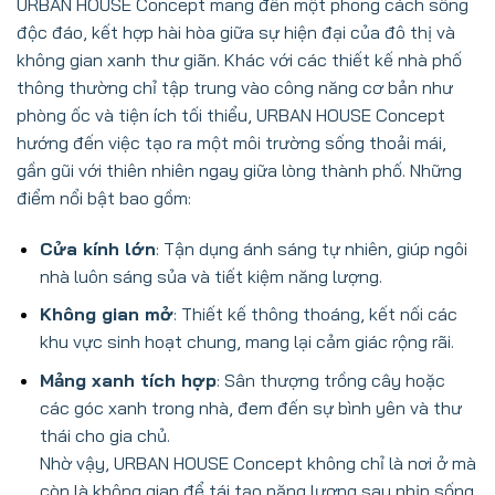
URBAN HOUSE Concept mang đến một phong cách sống
độc đáo, kết hợp hài hòa giữa sự hiện đại của đô thị và
không gian xanh thư giãn. Khác với các thiết kế nhà phố
thông thường chỉ tập trung vào công năng cơ bản như
phòng ốc và tiện ích tối thiểu, URBAN HOUSE Concept
hướng đến việc tạo ra một môi trường sống thoải mái,
gần gũi với thiên nhiên ngay giữa lòng thành phố. Những
điểm nổi bật bao gồm:
Cửa kính lớn
: Tận dụng ánh sáng tự nhiên, giúp ngôi
nhà luôn sáng sủa và tiết kiệm năng lượng.
Không gian mở
: Thiết kế thông thoáng, kết nối các
khu vực sinh hoạt chung, mang lại cảm giác rộng rãi.
Mảng xanh tích hợp
: Sân thượng trồng cây hoặc
các góc xanh trong nhà, đem đến sự bình yên và thư
thái cho gia chủ.
Nhờ vậy, URBAN HOUSE Concept không chỉ là nơi ở mà
còn là không gian để tái tạo năng lượng sau nhịp sống