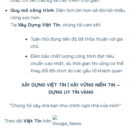
hoặc chi tiết cầu kỳ sẽ cần thêm thời gian.
Quy mô công trình
: Diện tích lớn hơn sẽ đòi hỏi nhiều
công sức hơn.
Tại
Xây Dựng Việt Tín
, chúng tôi cam kết:
Tuân thủ đúng tiến độ đã thỏa thuận với gia
chủ.
Đảm bảo chất lượng công trình đạt tiêu
chuẩn cao nhất, dù thời gian thi công có thể
thay đổi đôi chút do các yếu tố khách quan.
XÂY DỰNG VIỆT TÍN | XÂY VỮNG NIỀM TIN –
DỰNG UY TÍN VÀNG
“Chúng tôi xây nhà bạn như chính ngôi nhà của mình”
Theo dõi
Việt Tín
trên