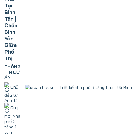
Tại
Bình
Tân |
Chốn
Bình
Yên
Giữa
Phố
Thị
THÔNG
TIN DỰ
ÁN
Chủ
đầu tư:
Anh Tài
Quy
mô: Nhà
phố 3
tầng 1
tum