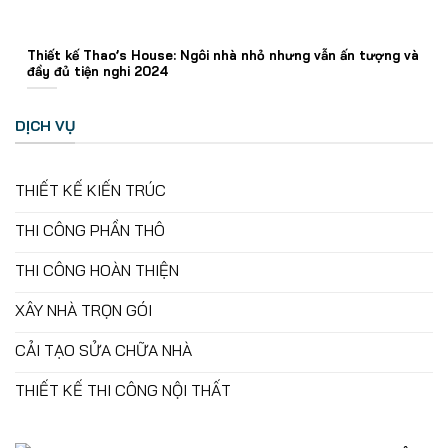
Thiết kế Thao’s House: Ngôi nhà nhỏ nhưng vẫn ấn tượng và
đầy đủ tiện nghi 2024
DỊCH VỤ
THIẾT KẾ KIẾN TRÚC
THI CÔNG PHẦN THÔ
THI CÔNG HOÀN THIỆN
XÂY NHÀ TRỌN GÓI
CẢI TẠO SỬA CHỮA NHÀ
THIẾT KẾ THI CÔNG NỘI THẤT