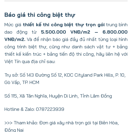
Báo giá thi công biệt thự
Mức giá
thiết kế thi công biệt thự trọn gói
trung bình
dao động từ
5.500.000 VNĐ/m2 – 6.800.000
VNĐ/m2.
Và để nhận báo giá đầy đủ nhất từng loại hình
công trình biệt thự, cũng như danh sách vật tư + bảng
thiết kế kiến trúc + bảng tiến độ thi công, hãy liên hệ với
Việt Tín qua địa chỉ sau:
Trụ sở: Số 143 Đường Số 12, KDC Cityland Park Hills, P. 10,
Gò Vấp, TP. HCM
Số 115, Xã Tân Nghĩa, Huyện Di Linh, Tỉnh Lâm Ðồng
Hotline & Zalo: 0787223939
>>> Tham khảo:
Đơn giá xây nhà trọn gói tại Biên Hòa,
Đồng Nai