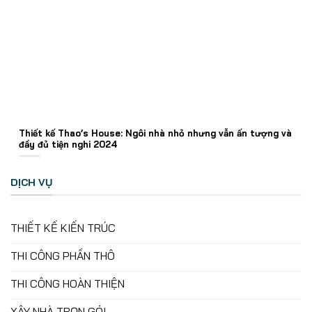
Thiết kế Thao’s House: Ngôi nhà nhỏ nhưng vẫn ấn tượng và
đầy đủ tiện nghi 2024
DỊCH VỤ
THIẾT KẾ KIẾN TRÚC
THI CÔNG PHẦN THÔ
THI CÔNG HOÀN THIỆN
XÂY NHÀ TRỌN GÓI