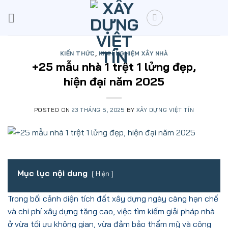
Skip
to
content
KIẾN THỨC
,
KINH NGHIỆM XÂY NHÀ
+25 mẫu nhà 1 trệt 1 lửng đẹp,
hiện đại năm 2025
POSTED ON
23 THÁNG 5, 2025
BY
XÂY DỰNG VIỆT TÍN
Mục lục nội dung
Hiện
Trong bối cảnh diện tích đất xây dựng ngày càng hạn chế
và chi phí xây dựng tăng cao, việc tìm kiếm giải pháp nhà
ở vừa tối ưu không gian, vừa đảm bảo thẩm mỹ và công