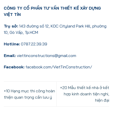
CÔNG TY CỔ PHẦN TƯ VẤN THIẾT KẾ XÂY DỰNG
VIỆT TÍN
Trụ sở:
143 đường số 12, KDC Cityland Park Hill, phường
10, Gò Vấp, Tp.HCM
Hotline:
0787.22.39.39
Email:
viettinconstructions@gmail.com
Facebook:
facebook.com/VietTinConstruction/
+20 Mẫu thiết kế nhà ở kết
+10 Hạng mục thi công hoàn
hợp kinh doanh tiện nghi,
thiện quan trọng cần lưu ý
hiện đại