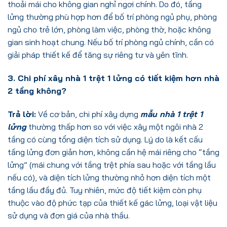
thoải mái cho không gian nghỉ ngơi chính. Do đó, tầng
lửng thường phù hợp hơn để bố trí phòng ngủ phụ, phòng
ngủ cho trẻ lớn, phòng làm việc, phòng thờ, hoặc không
gian sinh hoạt chung. Nếu bố trí phòng ngủ chính, cần có
giải pháp thiết kế để tăng sự riêng tư và yên tĩnh.
3. Chi phí xây nhà 1 trệt 1 lửng có tiết kiệm hơn nhà
2 tầng không?
Trả lời:
Về cơ bản, chi phí xây dựng
mẫu nhà 1 trệt 1
lửng
thường thấp hơn so với việc xây một ngôi nhà 2
tầng có cùng tổng diện tích sử dụng. Lý do là kết cấu
tầng lửng đơn giản hơn, không cần hệ mái riêng cho “tầng
lửng” (mái chung với tầng trệt phía sau hoặc với tầng lầu
nếu có), và diện tích lửng thường nhỏ hơn diện tích một
tầng lầu đầy đủ. Tuy nhiên, mức độ tiết kiệm còn phụ
thuộc vào độ phức tạp của thiết kế gác lửng, loại vật liệu
sử dụng và đơn giá của nhà thầu.