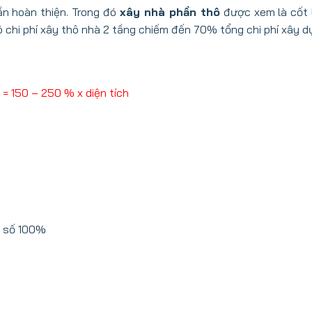
ần hoàn thiện. Trong đó
xây nhà phần thô
được xem là cốt l
ó chi phí xây thô nhà 2 tầng chiếm đến 70% tổng chi phí xây d
= 150 – 250 % x diện tích
ệ số 100%