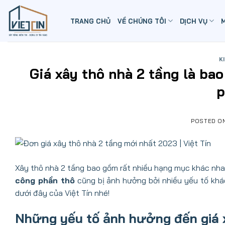
Skip
to
TRANG CHỦ
VỀ CHÚNG TÔI
DỊCH VỤ
content
K
Giá xây thô nhà 2 tầng là ba
p
POSTED O
Xây thô nhà 2 tầng bao gồm rất nhiều hạng mục khác nha
công phần thô
cũng bị ảnh hưởng bởi nhiều yếu tố khác 
dưới đây của Việt Tín nhé!
Những yếu tố ảnh hưởng đến giá 