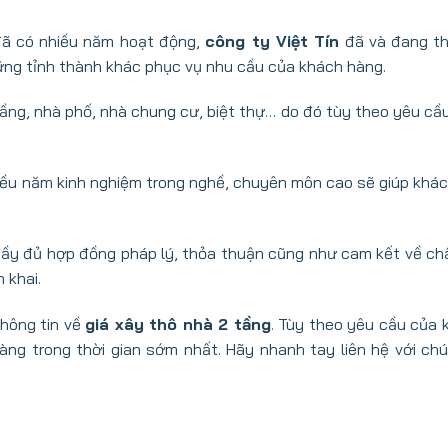
 đã có nhiều năm hoạt động,
công ty Việt Tín
đã và đang th
ững tỉnh thành khác phục vụ nhu cầu của khách hàng.
tầng, nhà phố, nhà chung cư, biệt thự… do đó tùy theo yêu cầ
nhiều năm kinh nghiệm trong nghề, chuyên môn cao sẽ giúp khá
ó đầy đủ hợp đồng pháp lý, thỏa thuận cũng như cam kết về ch
n khai.
thông tin về
giá xây thô nhà 2 tầng
. Tùy theo yêu cầu của 
hàng trong thời gian sớm nhất. Hãy nhanh tay liên hệ với chú