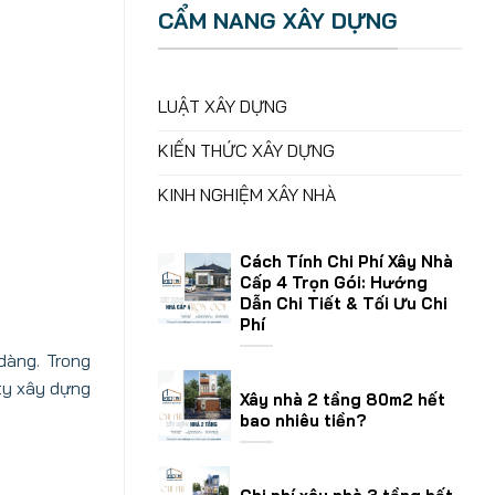
CẨM NANG XÂY DỰNG
LUẬT XÂY DỰNG
KIẾN THỨC XÂY DỰNG
KINH NGHIỆM XÂY NHÀ
Cách Tính Chi Phí Xây Nhà
Cấp 4 Trọn Gói: Hướng
Dẫn Chi Tiết & Tối Ưu Chi
Phí
dàng. Trong
ty xây dựng
Xây nhà 2 tầng 80m2 hết
bao nhiêu tiền?