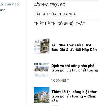
õi của ngôi
XÂY NHÀ TRỌN GÓI
ựng.
CẢI TẠO SỬA CHỮA NHÀ
THIẾT KẾ THI CÔNG NỘI THẤT
Xây Nhà Trọn Gói 2024:
Báo Giá & Ưu Đãi Hấp Dẫn
Dịch vụ thi công nhà phố
trọn gói uy tín, chất lượng
1 COMMENT
Thiết kế thi công biệt thự
trọn gói ấn tượng – đẳng
cấp