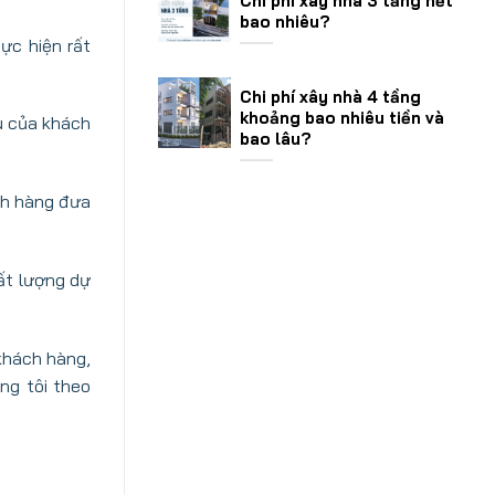
Chi phí xây nhà 3 tầng hết
bao nhiêu?
ực hiện rất
Chi phí xây nhà 4 tầng
khoảng bao nhiêu tiền và
u của khách
bao lâu?
ch hàng đưa
ất lượng dự
khách hàng,
ng tôi theo