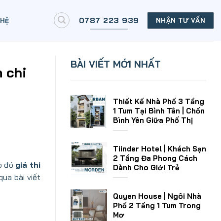
0787 223 939
NHẬN TƯ VẤN
 HỆ
BÀI VIẾT MỚI NHẤT
 chi
Thiết Kế Nhà Phố 3 Tầng
1 Tum Tại Bình Tân | Chốn
Bình Yên Giữa Phố Thị
Tiinder Hotel | Khách Sạn
2 Tầng Đa Phong Cách
do đó
giá thi
Dành Cho Giới Trẻ
ua bài viết
Quyen House | Ngôi Nhà
Phố 2 Tầng 1 Tum Trong
Mơ