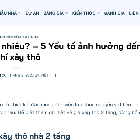
MẪU NHÀ
DỰ ÁN
BẢNG GIÁ
KIẾN THỨC
ĐÁNH GIÁ
LIÊN
INH NGHIỆM XÂY NHÀ
o nhiêu? – 5 Yếu tố ảnh hưởng đến
hí xây thô
N
20 THÁNG 2, 2023
BY
VIỆT TÍN
u từ thiết kế, đào móng đến việc lựa chọn nguyên vật liệu… 
nhau. Để biết thêm chi tiết về giá xây thô 2 tầng, đừng bỏ q
xây thô nhà 2 tầng