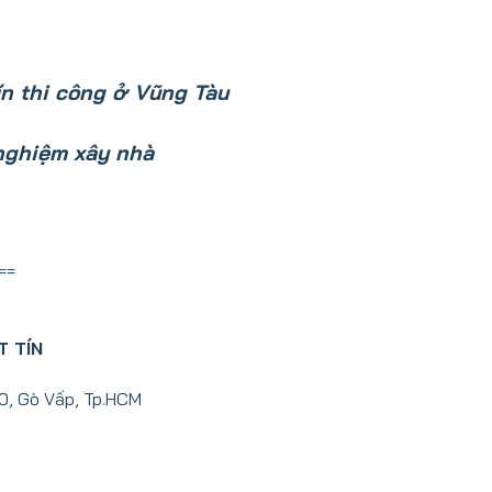
n thi công ở Vũng Tàu
nghiệm xây nhà
==
T TÍN
10, Gò Vấp, Tp.HCM