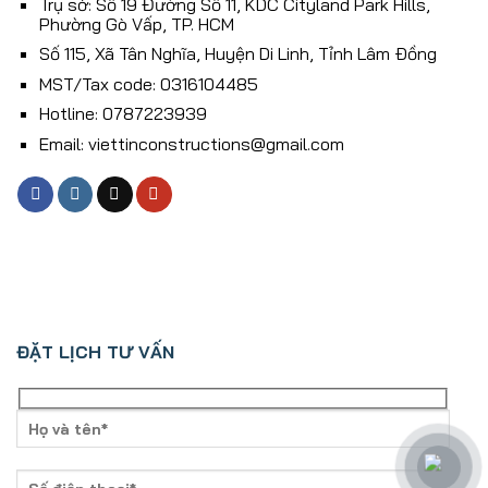
Trụ sở: Số 19 Đường Số 11, KDC Cityland Park Hills,
Phường Gò Vấp, TP. HCM
Số 115, Xã Tân Nghĩa, Huyện Di Linh, Tỉnh Lâm Ðồng
MST/Tax code: 0316104485
Hotline: 0787223939
Email: viettinconstructions@gmail.com
ĐẶT LỊCH TƯ VẤN