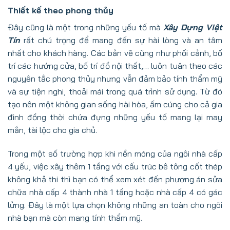
Thiết kế theo phong thủy
Đây cũng là một trong những yếu tố mà
Xây Dựng Việt
Tín
rất chú trọng để mang đến sự hài lòng và an tâm
nhất cho khách hàng. Các bản vẽ cũng như phối cảnh, bố
trí các hướng cửa, bố trí đồ nội thất,… luôn tuân theo các
nguyên tắc phong thủy nhưng vẫn đảm bảo tính thẩm mỹ
và sự tiện nghi, thoải mái trong quá trình sử dụng. Từ đó
tạo nên một không gian sống hài hòa, ấm cúng cho cả gia
đình đồng thời chứa đựng những yếu tố mang lại may
mắn, tài lộc cho gia chủ.
Trong một số trường hợp khi nền móng của ngôi nhà cấp
4 yếu, việc xây thêm 1 tầng với cấu trúc bê tông cốt thép
không khả thi thì bạn có thể xem xét đến phương án sửa
chữa nhà cấp 4 thành nhà 1 tầng hoặc
nhà cấp 4 có gác
lửng
. Đây là một lựa chọn không những an toàn cho ngôi
nhà bạn mà còn mang tính thẩm mỹ.