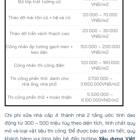
Bỏ lớp trát tường cũ
VNĐ/m2
20.000 – 70.000
Tháo dỡ mái tôn cũ + hệ xà cũ
VNĐ/m2
20.000 – 30.000
Tháo dỡ trần vách thạch cao
VNĐ/m2
Công nhân ốp tường gạch men +
150.000 – 200.000
keo dán
VNĐ/m2
120.000 – 160.000
Công nhân thi công điện
VNĐ/m2
Thi công phần thô: dành cho
3.700.000 –
nhà ống, nhà phố
3.850.000VNĐ/m2
5.500.000 –
Thi công phần thô + hoàn thiện
6.100.000VNĐ/m2
Chi phí sửa nhà cấp 4 thành nhà 2 tầng ước tính dao
động từ 300 – 500 triệu tùy theo diện tích, tính chất quy
mô và loại vật liệu thi công. Để được báo giá chi tiết, quý
khách hàng vui lòng liên hệ đến hotline
Xây dựng Việt