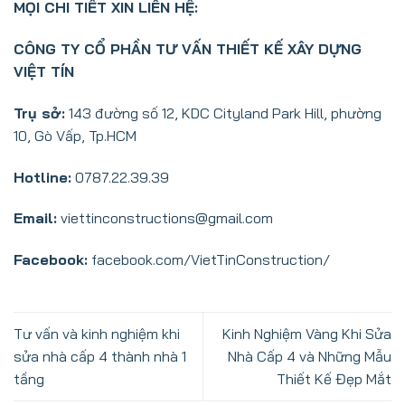
MỌI CHI TIẾT XIN LIÊN HỆ:
CÔNG TY CỔ PHẦN TƯ VẤN THIẾT KẾ XÂY DỰNG
VIỆT TÍN
Trụ sở:
143 đường số 12, KDC Cityland Park Hill, phường
10, Gò Vấp, Tp.HCM
Hotline:
0787.22.39.39
Email:
viettinconstructions@gmail.com
Facebook:
facebook.com/VietTinConstruction/
Tư vấn và kinh nghiệm khi
Kinh Nghiệm Vàng Khi Sửa
sửa nhà cấp 4 thành nhà 1
Nhà Cấp 4 và Những Mẫu
tầng
Thiết Kế Đẹp Mắt