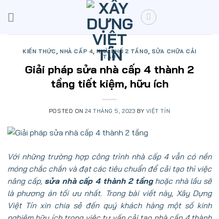
Skip
to
content
KIẾN THỨC
,
NHÀ CẤP 4
,
NHÀ PHỐ 2 TẦNG
,
SỬA CHỮA CẢI
TẠO
Giải pháp sửa nhà cấp 4 thành 2
tầng tiết kiệm, hữu ích
POSTED ON
24 THÁNG 5, 2023
BY
VIỆT TÍN
Với những trường hợp công trình nhà cấp 4 vẫn có nền
móng chắc chắn và đạt các tiêu chuẩn để cải tạo thì việc
nâng cấp,
sửa nhà cấp 4 thành 2 tầng
hoặc nhà lầu sẽ
là phương án tối ưu nhất. Trong bài viết này,
Xây Dựng
Việt Tín
xin chia sẻ đến quý khách hàng một số kinh
nghiệm hữu ích trong việc tư vấn cải tạo nhà cấp 4 thành