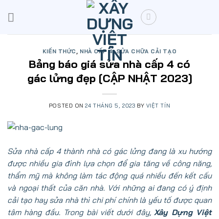
Skip
to
content
KIẾN THỨC
,
NHÀ CẤP 4
,
SỬA CHỮA CẢI TẠO
Bảng báo giá sửa nhà cấp 4 có
gác lửng đẹp [CẬP NHẬT 2023]
POSTED ON
24 THÁNG 5, 2023
BY
VIỆT TÍN
Sửa nhà cấp 4 thành nhà có gác lửng đang là xu hướng
được nhiều gia đình lựa chọn để gia tăng về công năng,
thẩm mỹ mà không làm tác động quá nhiều đến kết cấu
và ngoại thất của căn nhà. Với những ai đang có ý định
cải tạo hay sửa nhà thì chi phí chính là yếu tố được quan
tâm hàng đầu. Trong bài viết dưới đây,
Xây Dựng Việt