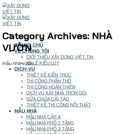
Skip
to
content
Category Archives:
NHÀ
VƯỜN
TRANG CHỦ
VỀ CHÚNG TÔI
GIỚI THIỆU XÂY DỰNG VIỆT TÍN
KS LÊ KIỀU LUY
mẫu nhà vườn
DỊCH VỤ
THIẾT KẾ KIẾN TRÚC
THI CÔNG PHẦN THÔ
THI CÔNG HOÀN THIỆN
DỊCH VỤ XÂY NHÀ TRỌN GÓI
SỬA CHỮA CẢI TẠO
THIẾT KẾ THI CÔNG NỘI THẤT
MẪU NHÀ
MẪU NHÀ CẤP 4
MẪU NHÀ PHỐ 2 TẦNG
MẪU NHÀ PHỐ 3 TẦNG