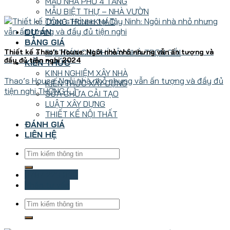
MẪU NHÀ PHỐ 4 TẦNG
MẪU BIỆT THỰ – NHÀ VƯỜN
CÔNG TRÌNH KHÁC
DỰ ÁN
BẢNG GIÁ
DỰ TOÁN CHI PHÍ XÂY NHÀ TRỌN GÓI
Thiết kế Thao’s House: Ngôi nhà nhỏ nhưng vẫn ấn tượng và
đầy đủ tiện nghi 2024
KIẾN THỨC
KINH NGHIỆM XÂY NHÀ
Thao’s House: Ngôi nhà nhỏ nhưng vẫn ấn tượng và đầy đủ
KIẾN THỨC XÂY DỰNG
tiện nghi THÔNG [...]
SỬA CHỮA CẢI TẠO
LUẬT XÂY DỰNG
THIẾT KẾ NỘI THẤT
ĐÁNH GIÁ
LIÊN HỆ
0787 223 939
Nhận tư vấn