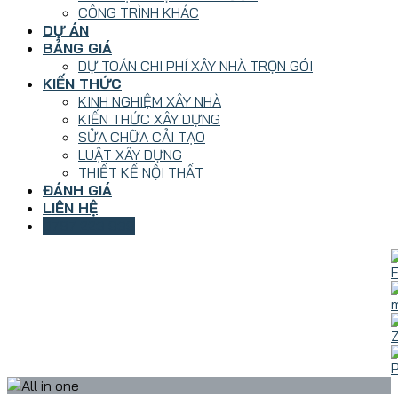
CÔNG TRÌNH KHÁC
DỰ ÁN
BẢNG GIÁ
DỰ TOÁN CHI PHÍ XÂY NHÀ TRỌN GÓI
KIẾN THỨC
KINH NGHIỆM XÂY NHÀ
KIẾN THỨC XÂY DỰNG
SỬA CHỮA CẢI TẠO
LUẬT XÂY DỰNG
THIẾT KẾ NỘI THẤT
ĐÁNH GIÁ
LIÊN HỆ
0787 223 939