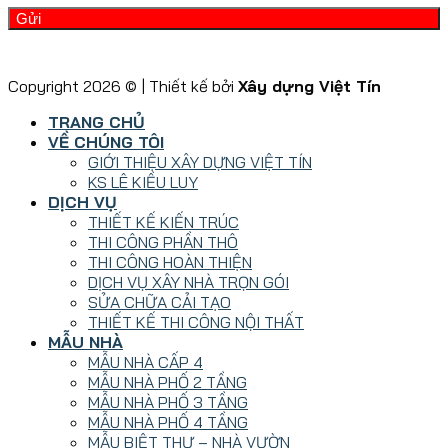
Copyright 2026 © | Thiết kế bởi
Xây dựng Việt Tín
TRANG CHỦ
VỀ CHÚNG TÔI
GIỚI THIỆU XÂY DỰNG VIỆT TÍN
KS LÊ KIỀU LUY
DỊCH VỤ
THIẾT KẾ KIẾN TRÚC
THI CÔNG PHẦN THÔ
THI CÔNG HOÀN THIỆN
DỊCH VỤ XÂY NHÀ TRỌN GÓI
SỬA CHỮA CẢI TẠO
THIẾT KẾ THI CÔNG NỘI THẤT
MẪU NHÀ
MẪU NHÀ CẤP 4
MẪU NHÀ PHỐ 2 TẦNG
MẪU NHÀ PHỐ 3 TẦNG
MẪU NHÀ PHỐ 4 TẦNG
MẪU BIỆT THỰ – NHÀ VƯỜN