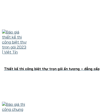
Thiết kế thi công biệt thự trọn gói ấn tượng – đẳng cấp