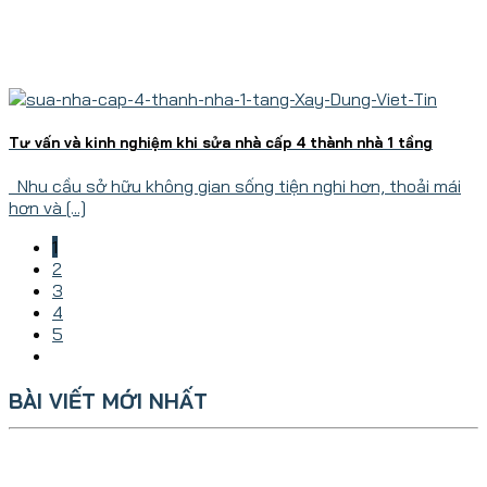
Tư vấn và kinh nghiệm khi sửa nhà cấp 4 thành nhà 1 tầng
Nhu cầu sở hữu không gian sống tiện nghi hơn, thoải mái
hơn và [...]
1
2
3
4
5
BÀI VIẾT MỚI NHẤT