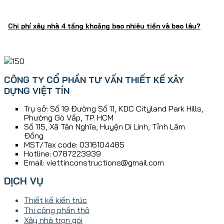
Chi phí xây nhà 4 tầng khoảng bao nhiêu tiền và bao lâu?
CÔNG TY CỔ PHẦN TƯ VẤN THIẾT KẾ XÂY
DỰNG VIỆT TÍN
Trụ sở: Số 19 Đường Số 11, KDC Cityland Park Hills,
Phường Gò Vấp, TP. HCM
Số 115, Xã Tân Nghĩa, Huyện Di Linh, Tỉnh Lâm
Ðồng
MST/Tax code: 0316104485
Hotline: 0787223939
Email: viettinconstructions@gmail.com
DỊCH VỤ
Thiết kế kiến trúc
Thi công phần thô
Xây nhà trọn gói