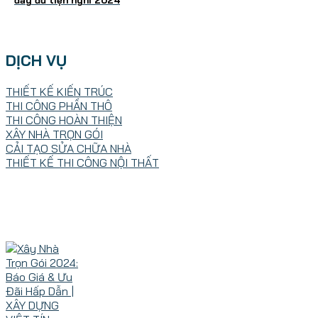
đầy đủ tiện nghi 2024
DỊCH VỤ
THIẾT KẾ KIẾN TRÚC
THI CÔNG PHẦN THÔ
THI CÔNG HOÀN THIỆN
XÂY NHÀ TRỌN GÓI
CẢI TẠO SỬA CHỮA NHÀ
THIẾT KẾ THI CÔNG NỘI THẤT