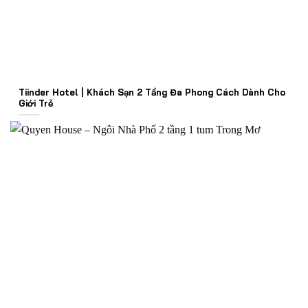
Tiinder Hotel | Khách Sạn 2 Tầng Đa Phong Cách Dành Cho
Giới Trẻ