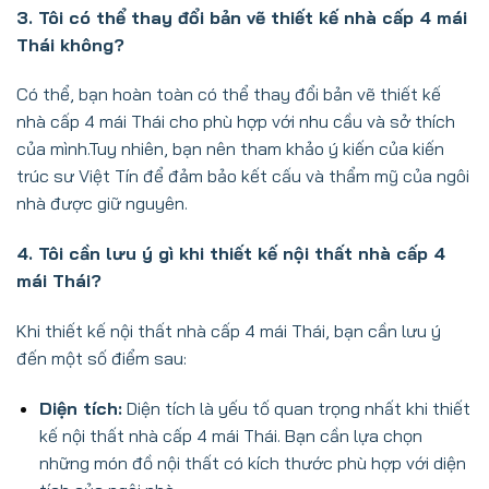
3. Tôi có thể thay đổi bản vẽ thiết kế nhà cấp 4 mái
Thái không?
Có thể, bạn hoàn toàn có thể thay đổi bản vẽ thiết kế
nhà cấp 4 mái Thái cho phù hợp với nhu cầu và sở thích
của mình.Tuy nhiên, bạn nên tham khảo ý kiến của kiến
trúc sư Việt Tín để đảm bảo kết cấu và thẩm mỹ của ngôi
nhà được giữ nguyên.
4. Tôi cần lưu ý gì khi thiết kế nội thất nhà cấp 4
mái Thái?
Khi thiết kế nội thất nhà cấp 4 mái Thái, bạn cần lưu ý
đến một số điểm sau:
Diện tích:
Diện tích là yếu tố quan trọng nhất khi thiết
kế nội thất nhà cấp 4 mái Thái. Bạn cần lựa chọn
những món đồ nội thất có kích thước phù hợp với diện