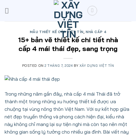
Skip
to
content
MẪU THIẾT KẾ CỦA VIỆT TÍN
,
NHÀ CẤP 4
15+ bản vẽ thiết kế chi tiết nhà
cấp 4 mái thái đẹp, sang trọng
POSTED ON
2 THÁNG 7, 2024
BY
XÂY DỰNG VIỆT TÍN
Trong những năm gần đây, nhà cấp 4 mái Thái đã trở
thành một trong những xu hướng thiết kế được ưa
chuộng tại vùng nông thôn Việt Nam. Với sự kết hợp giữa
nét đẹp truyền thống và phong cách hiện đại, kiểu nhà
này không chỉ mang lại sự tiện nghi mà còn tạo nên một
không gian sống lý tưởng cho nhiều gia đình. Bài viết này