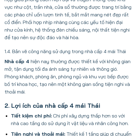
vực như cột, trần nhà, cửa sổ thường được trang trí bằng
các phào chỉ uốn lượn tinh tế, bắt mắt mang nét đẹp rất
cổ điển. Phối hợp nhịp nhàng cùng các yếu tố hiện đại
như cửa kính, hệ thống đèn chiếu sáng, nội thất tiện nghi
để tạo nên sự độc đáo và hài hòa.
1.4. Bản vẽ công năng sử dụng trong nhà cấp 4 mái Thái
Nhà cấp 4
hiện nay thường được thiết kế với không gian
mở, tận dụng tối đa ánh sáng tự nhiên và thông gió.
Phòng khách, phòng ăn, phòng ngủ và khu vực bếp được
bố trí khoa học, tạo nên một không gian sống tiện nghi và
thoải mái.
2. Lợi ích của nhà cấp 4 mái Thái
Tiết kiệm chi phí:
Chi phí xây dựng thấp hơn so với
nhà cao tầng do sử dụng ít vật liệu và nhân công hơn.
Tiện nghi và thoải mái:
Thiết kế 1 tầng giúp di chuyển