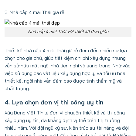
5. Nhà cấp 4 mái Thái giá rẻ
Nhà cấp 4 mái Thái với thiết kế đơn giản
Thiết kế nhà cấp 4 mái Thái giá rẻ đem đến nhiều sự lựa
chọn cho gia chủ, giúp tiết kiệm chi phí xây dựng nhưng
vẫn sở hữu một ngôi nhà tiện nghi và sang trọng. Nhờ vào
việc sử dụng các vật liệu xây dựng hợp lý và tối ưu hóa
thiết kế, ngôi nhà vẫn đảm bảo được tính thẩm mỹ và
chất lượng.
4. Lựa chọn đơn vị thi công uy tín
Xây Dựng Việt Tín là đơn vị chuyên thiết kế và thi công
xây dựng uy tín, đã khẳng định vị thế trên thị trường
nhiều năm. Với đội ngũ kỹ sư, kiến trúc sư tài năng và đội
thợ lành nghề, cùng mật độ công trình trải dài từ Đà Nẵng