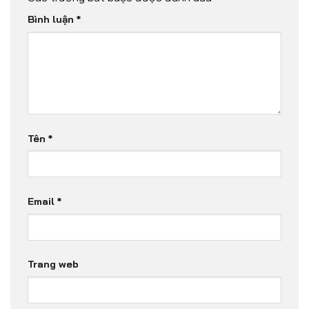
Bình luận
*
Tên
*
Email
*
Trang web