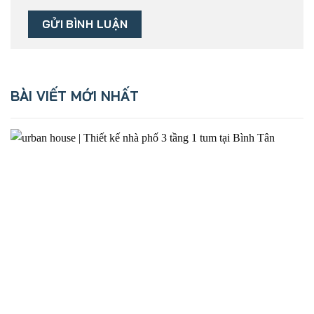
BÀI VIẾT MỚI NHẤT