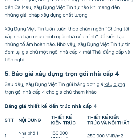
đến Cà Mau, Xây Dựng Việt Tín tự hào khi mang đến
những giải pháp xây dựng chất lượng.
Xây Dựng Việt Tín luôn tuân theo châm ngôn “Chúng tôi
xây nhà bạn như chính ngôi nhà của mình” để kiến tạo
những tổ ấm hoàn hảo. Nhờ vậy, Xây Dựng Việt Tín tự tin
đem lại gia chủ một ngôi nhà cấp 4 mái Thái đẳng cấp và
tiện nghi.
5. Báo giá xây dựng trọn gói nhà cấp 4
Sau đây, Xây Dựng Việt Tín gửi bảng đơn giá
xây dựng
trọn gói nhà cấp 4
cho gia chủ tham khảo:
Bảng giá thiết kế kiến trúc nhà cấp 4
THIẾT KẾ
THIẾT KẾ KIẾN
STT
NỘI DUNG
KIẾN TRÚC
TRÚC VÀ NỘI THẤT
Nhà phố 1
180.000
1
250.000 VNĐ/m2