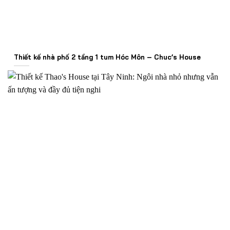
Thiết kế nhà phố 2 tầng 1 tum Hóc Môn – Chuc’s House