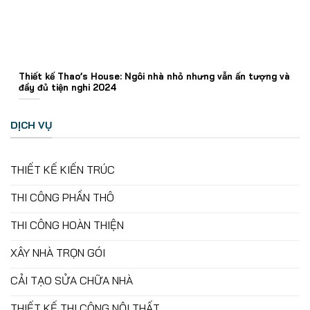
Thiết kế Thao’s House: Ngôi nhà nhỏ nhưng vẫn ấn tượng và
đầy đủ tiện nghi 2024
DỊCH VỤ
THIẾT KẾ KIẾN TRÚC
THI CÔNG PHẦN THÔ
THI CÔNG HOÀN THIỆN
XÂY NHÀ TRỌN GÓI
CẢI TẠO SỬA CHỮA NHÀ
THIẾT KẾ THI CÔNG NỘI THẤT