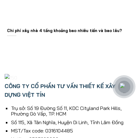
Chi phí xây nhà 4 tầng khoảng bao nhiêu tiền và bao lâu?
CÔNG TY CỔ PHẦN TƯ VẤN THIẾT KẾ XÂY
DỰNG VIỆT TÍN
Trụ sở: Số 19 Đường Số 11, KDC Cityland Park Hills,
Phường Gò Vấp, TP. HCM
Số 115, Xã Tân Nghĩa, Huyện Di Linh, Tỉnh Lâm Ðồng
MST/Tax code: 0316104485