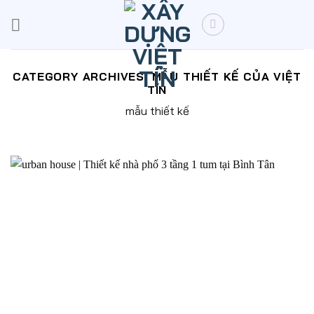
Skip
to
content
CATEGORY ARCHIVES:
MẪU THIẾT KẾ CỦA VIỆT
TÍN
mẫu thiết kế