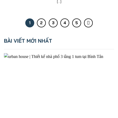
[...]
1
2
3
4
5
BÀI VIẾT MỚI NHẤT