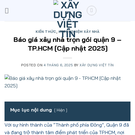
Skip
to
content
KIẾN THỨC
,
KINH NGHIỆM XÂY NHÀ
Báo giá xây nhà trọn gói quận 9 –
TP.HCM [Cập nhật 2025]
POSTED ON
4 THÁNG 6, 2025
BY
XÂY DỰNG VIỆT TÍN
Mục lục nội dung
Hiện
Với sự hình thành của “Thành phố phía Đông”, Quận 9 đã
và đang trở thành tâm điểm phát triển của TP.HCM, nơi