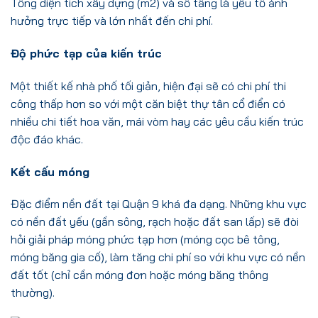
Tổng diện tích xây dựng (m2) và số tầng là yếu tố ảnh
hưởng trực tiếp và lớn nhất đến chi phí.
Độ phức tạp của kiến trúc
Một thiết kế nhà phố tối giản, hiện đại sẽ có chi phí thi
công thấp hơn so với một căn biệt thự tân cổ điển có
nhiều chi tiết hoa văn, mái vòm hay các yêu cầu kiến trúc
độc đáo khác.
Kết cấu móng
Đặc điểm nền đất tại Quận 9 khá đa dạng. Những khu vực
có nền đất yếu (gần sông, rạch hoặc đất san lấp) sẽ đòi
hỏi giải pháp móng phức tạp hơn (móng cọc bê tông,
móng băng gia cố), làm tăng chi phí so với khu vực có nền
đất tốt (chỉ cần móng đơn hoặc móng băng thông
thường).