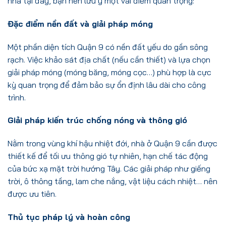
nhà tại đây, bạn nên lưu ý một vài điểm quan trọng:
Đặc điểm nền đất và giải pháp móng
Một phần diện tích Quận 9 có nền đất yếu do gần sông
rạch. Việc khảo sát địa chất (nếu cần thiết) và lựa chọn
giải pháp móng (móng băng, móng cọc…) phù hợp là cực
kỳ quan trọng để đảm bảo sự ổn định lâu dài cho công
trình.
Giải pháp kiến trúc chống nóng và thông gió
Nằm trong vùng khí hậu nhiệt đới, nhà ở Quận 9 cần được
thiết kế để tối ưu thông gió tự nhiên, hạn chế tác động
của bức xạ mặt trời hướng Tây. Các giải pháp như giếng
trời, ô thông tầng, lam che nắng, vật liệu cách nhiệt… nên
được ưu tiên.
Thủ tục pháp lý và hoàn công