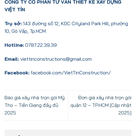
CÔNG TY CỔ PHẦN TƯ VẤN THIẾT KẾ XÂY DỰNG
VIỆT TÍN
Trụ sở:
143 đường số 12, KDC Cityland Park Hill, phường
10, Gò Vấp, Tp.HCM
Hotline:
0787.22.39.39
Email:
viettinconstructions@gmail.com
Facebook:
facebook.com/VietTinConstruction/
Báo giá xây nhà trọn gói Mỹ
Đơn giá xây nhà trọn gói
Tho – Tiền Giang đầy đủ
quận 12 – TP.HCM [Cập nhật
2025
2025]