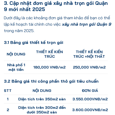
3. Cập nhật đơn giá xây nhà trọn gói Quận
9 mới nhất 2025
Dưới đây là các khoảng đơn giá tham khảo để bạn có thể
lập kế hoạch tài chính cho việc
xây nhà trọn gói Quận 9
trong năm 2025.
3.1 Bảng giá thiết kế trọn gói
THIẾT KẾ KIẾN
THIẾT KẾ KIẾN
NỘI DUNG
TRÚC
TRÚC +NỘI THẤT
Nhà phố 1
180,000 VNĐ/m2
250,000 VNĐ/m2
mặt tiền
3.2 Bảng giá thi công phần thô gói tiêu chuẩn
STT
NỘI DUNG
ĐƠN GIÁ
1
Diện tích trên 350m2 sàn
3.550.000VNĐ/m2
Diện tích trên 300m2 đến
2
3.600.000VNĐ/m2
dưới 350m2 sàn