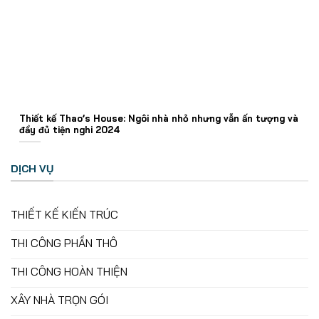
Thiết kế Thao’s House: Ngôi nhà nhỏ nhưng vẫn ấn tượng và
đầy đủ tiện nghi 2024
DỊCH VỤ
THIẾT KẾ KIẾN TRÚC
THI CÔNG PHẦN THÔ
THI CÔNG HOÀN THIỆN
XÂY NHÀ TRỌN GÓI