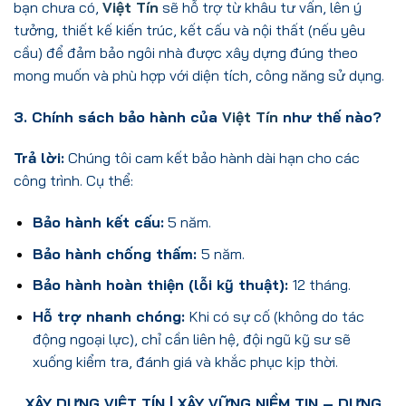
bạn chưa có,
Việt Tín
sẽ hỗ trợ từ khâu tư vấn, lên ý
tưởng, thiết kế kiến trúc, kết cấu và nội thất (nếu yêu
cầu) để đảm bảo ngôi nhà được xây dựng đúng theo
mong muốn và phù hợp với diện tích, công năng sử dụng.
3. Chính sách bảo hành của
Việt Tín
như thế nào?
Trả lời:
Chúng tôi
cam kết bảo hành dài hạn cho các
công trình. Cụ thể:
Bảo hành kết cấu:
5 năm.
Bảo hành chống thấm:
5 năm.
Bảo hành hoàn thiện (lỗi kỹ thuật):
12 tháng.
Hỗ trợ nhanh chóng:
Khi có sự cố (không do tác
động ngoại lực), chỉ cần liên hệ, đội ngũ kỹ sư sẽ
xuống kiểm tra, đánh giá và khắc phục kịp thời.
XÂY DỰNG VIỆT TÍN
| XÂY VỮNG NIỀM TIN – DỰNG