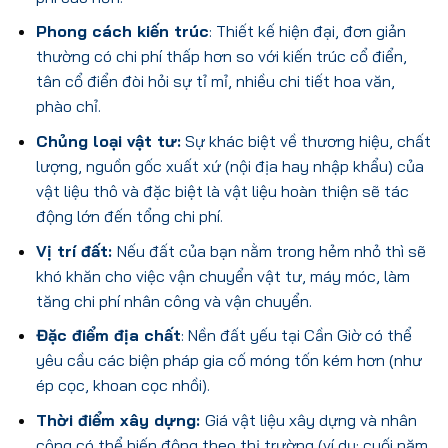
Phong cách kiến trúc
: Thiết kế hiện đại, đơn giản
thường có chi phí thấp hơn so với kiến trúc cổ điển,
tân cổ điển đòi hỏi sự tỉ mỉ, nhiều chi tiết hoa văn,
phào chỉ.
Chủng loại vật tư:
Sự khác biệt về thương hiệu, chất
lượng, nguồn gốc xuất xứ (nội địa hay nhập khẩu) của
vật liệu thô và đặc biệt là vật liệu hoàn thiện sẽ tác
động lớn đến tổng chi phí.
Vị trí đất:
Nếu
đất của bạn nằm trong hẻm nhỏ thì sẽ
khó khăn cho việc vận chuyển vật tư, máy móc, làm
tăng chi phí nhân công và vận chuyển.
Đặc điểm địa chất
: Nền đất yếu tại Cần Giờ có thể
yêu cầu các biện pháp gia cố móng tốn kém hơn (như
ép cọc, khoan cọc nhồi).
Thời điểm xây dựng:
Giá vật liệu xây dựng và nhân
công có thể biến động theo thị trường (ví dụ: cuối năm