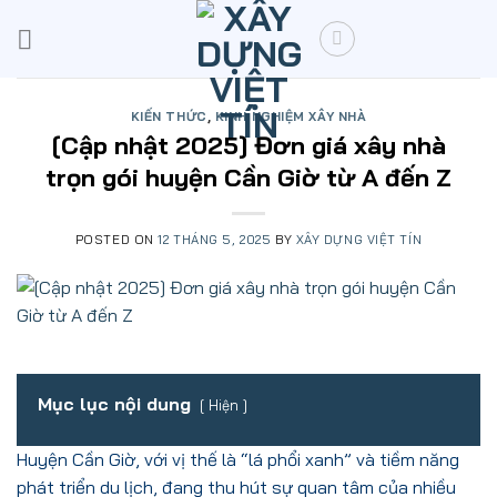
Skip
to
content
KIẾN THỨC
,
KINH NGHIỆM XÂY NHÀ
[Cập nhật 2025] Đơn giá xây nhà
trọn gói huyện Cần Giờ từ A đến Z
POSTED ON
12 THÁNG 5, 2025
BY
XÂY DỰNG VIỆT TÍN
Mục lục nội dung
Hiện
Huyện Cần Giờ, với vị thế là “lá phổi xanh” và tiềm năng
phát triển du lịch, đang thu hút sự quan tâm của nhiều