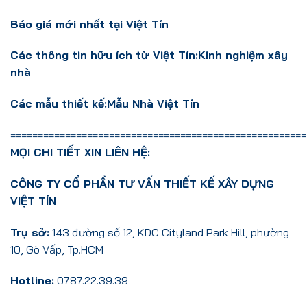
Báo giá mới nhất tại Việt Tín
Các thông tin hữu ích từ Việt Tín:
Kinh nghiệm xây
nhà
Các mẫu thiết kế:
Mẫu Nhà Việt Tín
======================================================
MỌI CHI TIẾT XIN LIÊN HỆ:
CÔNG TY CỔ PHẦN TƯ VẤN THIẾT KẾ XÂY DỰNG
VIỆT TÍN
Trụ sở:
143 đường số 12, KDC Cityland Park Hill, phường
10, Gò Vấp, Tp.HCM
Hotline:
0787.22.39.39