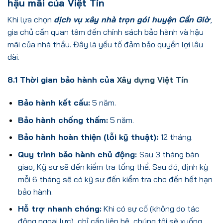
hậu mãi của Việt Tín
Khi lựa chọn
dịch vụ xây nhà trọn gói huyện Cần Giờ
,
gia chủ cần quan tâm đến chính sách bảo hành và hậu
mãi của nhà thầu. Đây là yếu tố đảm bảo quyền lợi lâu
dài.
8.1 Thời gian bảo hành của
Xây dựng Việt Tín
Bảo hành kết cấu:
5 năm.
Bảo hành chống thấm:
5 năm.
Bảo hành hoàn thiện (lỗi kỹ thuật):
12 tháng.
Quy trình bảo hành chủ động:
Sau 3 tháng bàn
giao, Kỹ sư sẽ đến kiểm tra tổng thể. Sau đó, định kỳ
mỗi 6 tháng sẽ có kỹ sư đến kiểm tra cho đến hết hạn
bảo hành.
Hỗ trợ nhanh chóng:
Khi có sự cố (không do tác
động ngoại lực), chỉ cần liên hệ, chúng tôi sẽ xuống