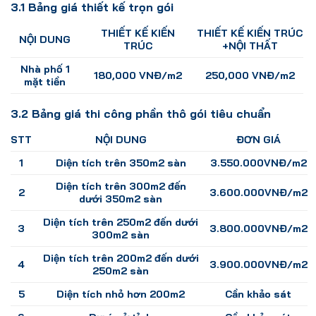
3.1 Bảng giá thiết kế trọn gói
THIẾT KẾ KIẾN
THIẾT KẾ KIẾN TRÚC
NỘI DUNG
TRÚC
+NỘI THẤT
Nhà phố 1
180,000 VNĐ/m2
250,000 VNĐ/m2
mặt tiền
3.2 Bảng giá thi công phần thô gói tiêu chuẩn
STT
NỘI DUNG
ĐƠN GIÁ
1
Diện tích trên 350m2 sàn
3.550.000VNĐ/m2
Diện tích trên 300m2 đến
2
3.600.000VNĐ/m2
dưới 350m2 sàn
Diện tích trên 250m2 đến dưới
3
3.800.000VNĐ/m2
300m2 sàn
Diện tích trên 200m2 đến dưới
4
3.900.000VNĐ/m2
250m2 sàn
5
Diện tích nhỏ hơn 200m2
Cần khảo sát