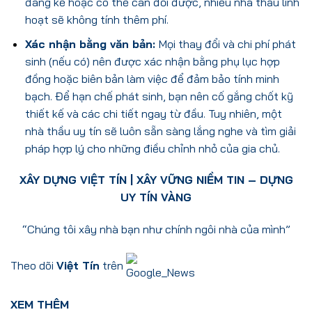
đáng kể hoặc có thể cân đối được, nhiều nhà thầu linh
hoạt sẽ không tính thêm phí.
Xác nhận bằng văn bản:
Mọi thay đổi và chi phí phát
sinh (nếu có) nên được xác nhận bằng phụ lục hợp
đồng hoặc biên bản làm việc để đảm bảo tính minh
bạch. Để hạn chế phát sinh, bạn nên cố gắng chốt kỹ
thiết kế và các chi tiết ngay từ đầu. Tuy nhiên, một
nhà thầu uy tín sẽ luôn sẵn sàng lắng nghe và tìm giải
pháp hợp lý cho những điều chỉnh nhỏ của gia chủ.
XÂY DỰNG VIỆT TÍN
| XÂY VỮNG NIỀM TIN – DỰNG
UY TÍN VÀNG
“Chúng tôi xây nhà bạn như chính ngôi nhà của mình”
Theo dõi
Việt Tín
trên
XEM THÊM