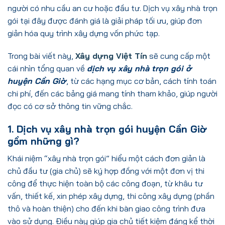
người có nhu cầu an cư hoặc đầu tư. Dịch vụ xây nhà trọn
gói tại đây được đánh giá là giải pháp tối ưu, giúp đơn
giản hóa quy trình xây dựng vốn phức tạp.
Trong bài viết này,
Xây dựng Việt Tín
sẽ cung cấp một
cái nhìn tổng quan về
dịch vụ xây nhà trọn gói ở
huyện Cần Giờ
, từ các hạng mục cơ bản, cách tính toán
chi phí, đến các bảng giá mang tính tham khảo, giúp người
đọc có cơ sở thông tin vững chắc.
1. Dịch vụ xây nhà trọn gói huyện Cần Giờ
gồm những gì?
Khái niệm “xây nhà trọn gói” hiểu một cách đơn giản là
chủ đầu tư (gia chủ) sẽ ký hợp đồng với một đơn vị thi
công để thực hiện toàn bộ các công đoạn, từ khâu tư
vấn, thiết kế, xin phép xây dựng, thi công xây dựng (phần
thô và hoàn thiện) cho đến khi bàn giao công trình đưa
vào sử dụng. Điều này giúp gia chủ tiết kiệm đáng kể thời