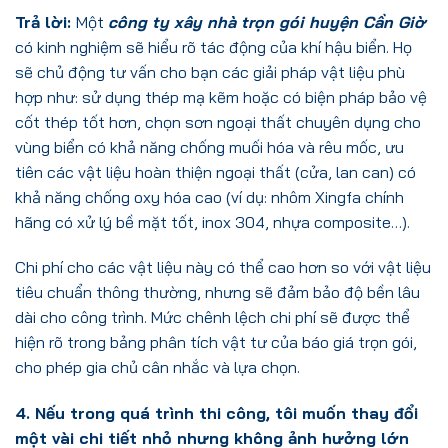
Trả lời:
Một
công ty xây nhà trọn gói huyện Cần Giờ
có kinh nghiệm sẽ hiểu rõ tác động của khí hậu biển. Họ
sẽ chủ động tư vấn cho bạn các giải pháp vật liệu phù
hợp như: sử dụng thép mạ kẽm hoặc có biện pháp bảo vệ
cốt thép tốt hơn, chọn sơn ngoại thất chuyên dụng cho
vùng biển có khả năng chống muối hóa và rêu mốc, ưu
tiên các vật liệu hoàn thiện ngoại thất (cửa, lan can) có
khả năng chống oxy hóa cao (ví dụ: nhôm Xingfa chính
hãng có xử lý bề mặt tốt, inox 304, nhựa composite…).
Chi phí cho các vật liệu này có thể cao hơn so với vật liệu
tiêu chuẩn thông thường, nhưng sẽ đảm bảo độ bền lâu
dài cho công trình. Mức chênh lệch chi phí sẽ được thể
hiện rõ trong bảng phân tích vật tư của báo giá trọn gói,
cho phép gia chủ cân nhắc và lựa chọn.
4. Nếu trong quá trình thi công, tôi muốn thay đổi
một vài chi tiết nhỏ nhưng không ảnh hưởng lớn