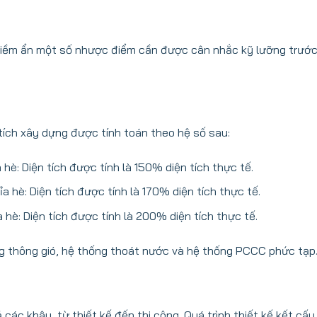
tiềm ẩn một số nhược điểm cần được cân nhắc kỹ lưỡng trước
tích xây dựng được tính toán theo hệ số sau:
hè: Diện tích được tính là 150% diện tích thực tế.
a hè: Diện tích được tính là 170% diện tích thực tế.
hè: Diện tích được tính là 200% diện tích thực tế.
g thông gió, hệ thống thoát nước và hệ thống PCCC phức tạp
các khâu, từ thiết kế đến thi công. Quá trình thiết kế kết cấ