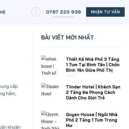
0787 223 939
NHẬN TƯ VẤN
 HỆ
BÀI VIẾT MỚI NHẤT
Thiết Kế Nhà Phố 3 Tầng
1 Tum Tại Bình Tân | Chốn
Bình Yên Giữa Phố Thị
 cung cấp
Tiinder Hotel | Khách Sạn
2 Tầng Đa Phong Cách
ầng hầm,
Dành Cho Giới Trẻ
Quyen House | Ngôi Nhà
Phố 2 Tầng 1 Tum Trong
Mơ
 băn khoăn