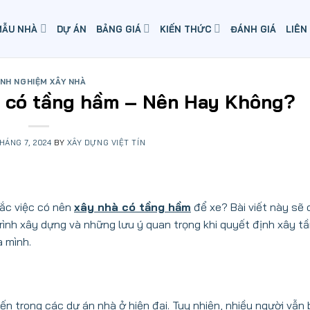
MẪU NHÀ
DỰ ÁN
BẢNG GIÁ
KIẾN THỨC
ĐÁNH GIÁ
LIÊN
INH NGHIỆM XÂY NHÀ
à có tầng hầm – Nên Hay Không?
THÁNG 7, 2024
BY
XÂY DỰNG VIỆT TÍN
ắc việc có nên
xây nhà có tầng hầm
để xe? Bài viết này sẽ
 trình xây dựng và những lưu ý quan trọng khi quyết định xây t
a mình.
n trong các dự án nhà ở hiện đại. Tuy nhiên, nhiều người vẫn