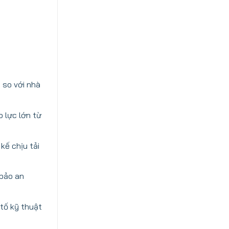
 so với nhà
 lực lớn từ
kế chịu tải
 bảo an
tố kỹ thuật