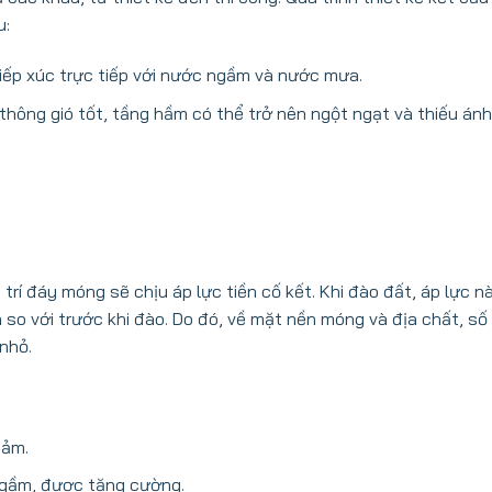
u:
iếp xúc trực tiếp với nước ngầm và nước mưa.
thông gió tốt, tầng hầm có thể trở nên ngột ngạt và thiếu án
trí đáy móng sẽ chịu áp lực tiền cố kết. Khi đào đất, áp lực n
 so với trước khi đào. Do đó, về mặt nền móng và địa chất, s
nhỏ.
iảm.
ngầm, được tăng cường.