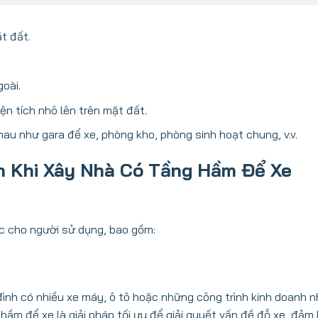
t đất.
oài.
ện tích nhô lên trên mặt đất.
u như gara để xe, phòng kho, phòng sinh hoạt chung, v.v.
m Khi Xây Nhà Có Tầng Hầm Để Xe
ực cho người sử dụng, bao gồm:
đình có nhiều xe máy, ô tô hoặc những công trình kinh doanh 
 hầm để xe là giải pháp tối ưu để giải quyết vấn đề đỗ xe, đảm