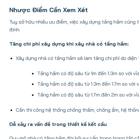
Nhược Điểm Cần Xem Xét
Tuy sở hữu nhiều ưu điểm, việc xây dựng tầng hầm cũng 
định:
Tăng chi phí xây dựng khi xây nhà có tầng hầm:
Xây dựng nhà có tầng hầm sẽ làm tăng chi phí do diện 
Tầng hầm có độ sâu từ 1m đến 1.3m so với vỉa 
Tầng hầm có độ sâu từ 1.3m đến 1.7m so với vỉ
Tầng hầm có độ sâu từ 1.7m đến 2m so với vỉa 
Cần thi công hệ thống chống thấm, chống ẩm, hệ thốn
Dễ xảy ra vấn đề trong thiết kế kết cấu
Quy mô nhà có tầng hầm đòi hỏi sự cẩn trọng trong tất cả 