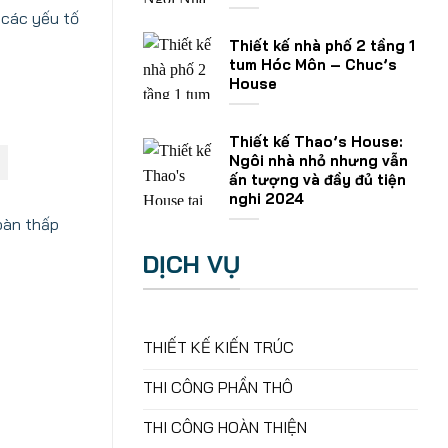
à các yếu tố
Thiết kế nhà phố 2 tầng 1
tum Hóc Môn – Chuc’s
House
Thiết kế Thao’s House:
Ngôi nhà nhỏ nhưng vẫn
ấn tượng và đầy đủ tiện
nghi 2024
oàn thấp
DỊCH VỤ
THIẾT KẾ KIẾN TRÚC
THI CÔNG PHẦN THÔ
THI CÔNG HOÀN THIỆN