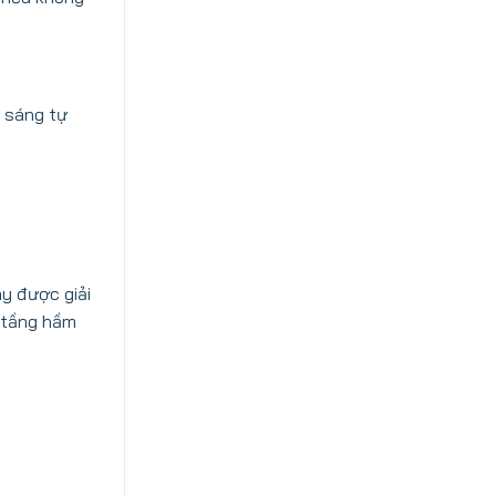
h sáng tự
ày được giải
ố tầng hầm