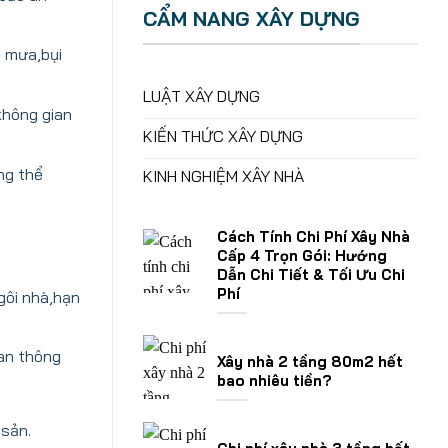
CẨM NANG XÂY DỰNG
g mưa,bụi
LUẬT XÂY DỰNG
không gian
KIẾN THỨC XÂY DỰNG
ng thể
KINH NGHIỆM XÂY NHÀ
Cách Tính Chi Phí Xây Nhà
Cấp 4 Trọn Gói: Hướng
Dẫn Chi Tiết & Tối Ưu Chi
Phí
gôi nhà,hạn
an thông
Xây nhà 2 tầng 80m2 hết
bao nhiêu tiền?
 sản.