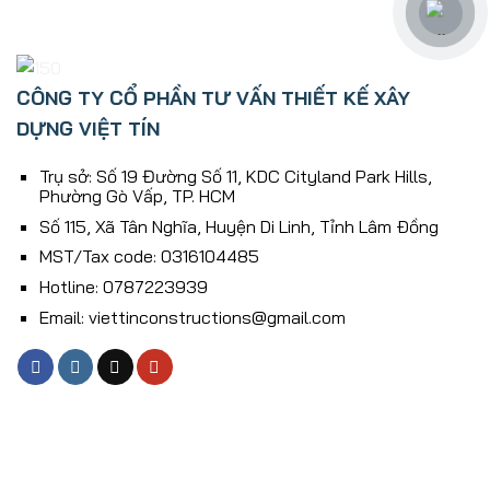
CÔNG TY CỔ PHẦN TƯ VẤN THIẾT KẾ XÂY
DỰNG VIỆT TÍN
Trụ sở: Số 19 Đường Số 11, KDC Cityland Park Hills,
Phường Gò Vấp, TP. HCM
Số 115, Xã Tân Nghĩa, Huyện Di Linh, Tỉnh Lâm Ðồng
MST/Tax code: 0316104485
Hotline: 0787223939
Email: viettinconstructions@gmail.com