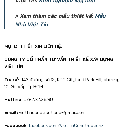
Việt Tín:
Kinh nghiệm xây nhà
> Xem thêm các mẫu thiết kế:
Mẫu
Nhà Việt Tín
======================================================
MỌI CHI TIẾT XIN LIÊN HỆ:
CÔNG TY CỔ PHẦN TƯ VẤN THIẾT KẾ XÂY DỰNG
VIỆT TÍN
Trụ sở:
143 đường số 12, KDC Cityland Park Hill, phường
10, Gò Vấp, Tp.HCM
Hotline:
0787.22.39.39
Email:
viettinconstructions@gmail.com
Facebook:
facebook.com/VietTinConstruction/