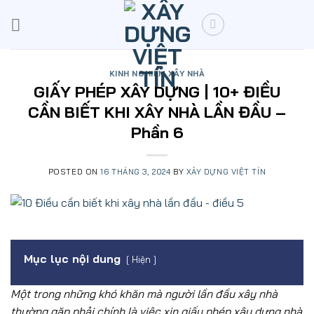
Skip
to
content
KINH NGHIỆM XÂY NHÀ
GIẤY PHÉP XÂY DỰNG | 10+ ĐIỀU
CẦN BIẾT KHI XÂY NHÀ LẦN ĐẦU –
Phần 6
POSTED ON
16 THÁNG 3, 2024
BY
XÂY DỰNG VIỆT TÍN
Mục lục nội dung
Hiện
Một trong những khó khăn mà người lần đầu xây nhà
thường gặp phải chính là việc xin giấy phép xây dựng nhà