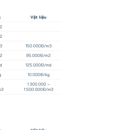
g
Vật liệu
2
2
3
150.000Đ/m3
2
95.000Đ/m2
d
125.000Đ/md
g
10.000Đ/kg
1.300.000 –
m3
1.500.000Đ/m3