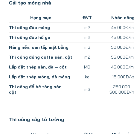
Cải tạo móng nhà
Hạng mục
ĐVT
Nhân côn
Thi công đào móng
m2
45.000Đ/m
Thi công đào hố ga
m2
45.000Đ/m
Nâng nền, san lấp mặt bằng
m3
50.000Đ/m
Thi công đóng coffa sàn, cột
m2
55.000Đ/m
Lắp đặt thép sàn, đà – cột
MD
45.000Đ/m
Lắp đặt thép móng, đà móng
kg
18.000Đ/k
Thi công đổ bê tông sàn –
250.000 –
m3
cột
500.000Đ/
Thi công xây tô tường