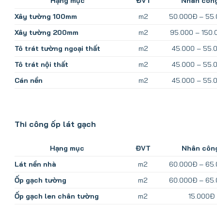
Hạng mục
ĐVT
Nhân côn
Xây tường 100mm
m2
50.000Đ – 55
Xây tường 200mm
m2
95.000 – 150
Tô trát tường ngoại thất
m2
45.000 – 55.
Tô trát nội thất
m2
45.000 – 55.
Cán nền
m2
45.000 – 55.
Thi công ốp lát gạch
Hạng mục
ĐVT
Nhân côn
Lát nền nhà
m2
60.000Đ – 65
Ốp gạch tường
m2
60.000Đ – 65
Ốp gạch len chân tường
m2
15.000Đ