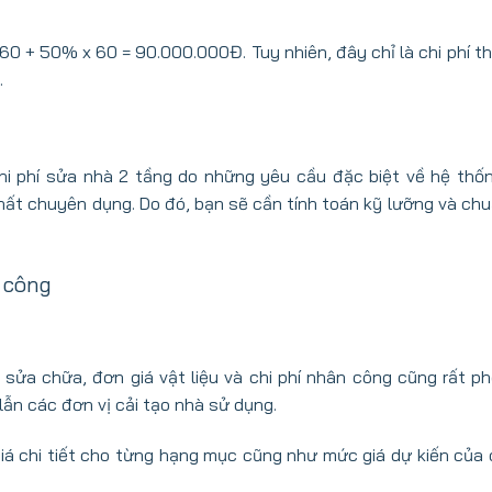
à 60 + 50% x 60 = 90.000.000Đ. Tuy nhiên, đây chỉ là chi phí 
.
chi phí sửa nhà 2 tầng do những yêu cầu đặc biệt về hệ thố
thất chuyên dụng. Do đó, bạn sẽ cần tính toán kỹ lưỡng và ch
 công
sửa chữa, đơn giá vật liệu và chi phí nhân công cũng rất ph
ẫn các đơn vị cải tạo nhà sử dụng.
á chi tiết cho từng hạng mục cũng như mức giá dự kiến của c