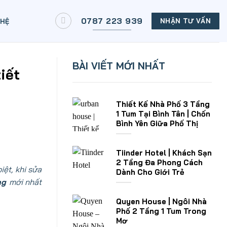
0787 223 939
NHẬN TƯ VẤN
 HỆ
BÀI VIẾT MỚI NHẤT
iết
Thiết Kế Nhà Phố 3 Tầng
1 Tum Tại Bình Tân | Chốn
Bình Yên Giữa Phố Thị
Tiinder Hotel | Khách Sạn
2 Tầng Đa Phong Cách
iệt, khi sửa
Dành Cho Giới Trẻ
ầng
mới nhất
Quyen House | Ngôi Nhà
Phố 2 Tầng 1 Tum Trong
Mơ