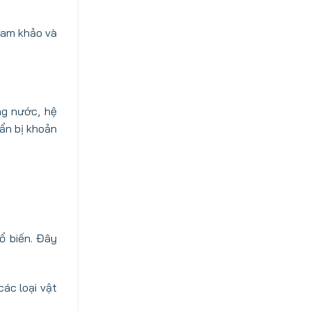
tham khảo và
ng nước, hệ
uẩn bị khoản
ổ biến. Đây
ác loại vật