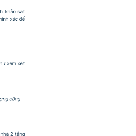
hi khảo sát
hính xác để
như xem xét
ượng công
 nhà 2 tầng