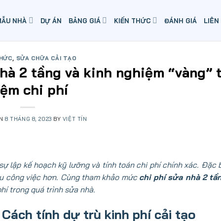
MẪU NHÀ
DỰ ÁN
BẢNG GIÁ
KIẾN THỨC
ĐÁNH GIÁ
LIÊN
THỨC
,
SỬA CHỮA CẢI TẠO
nhà 2 tầng và kinh nghiệm “vàng” t
iệm chi phí
ON
8 THÁNG 8, 2023
BY
VIỆT TÍN
sự lập kế hoạch kỹ lưỡng và tính toán chi phí chính xác. Đặc b
ều công việc hơn. Cùng tham khảo mức
chi phí sửa nhà 2 t
hí trong quá trình sửa nhà.
Cách tính dự trù kinh phí cải tạo