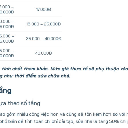
5.000 –
17.000Đ
0.000Đ
0.000 –
18.000 – 25.000Đ
5.000Đ
5.000 –
35.000 – 40.000Đ
5.000Đ
5.000 –
40.000Đ
0.000Đ
g tính chất tham khảo. Mức giá thực tế sẽ phụ thuộc và
cũng như thời điểm sửa chữa nhà.
tầng
ựa theo số tầng
bao gồm nhiều công việc hơn và cũng sẽ tốn kém hơn so với n
ổ biến để tính toán chi phí cải tạo, sửa nhà là tăng 50% chi