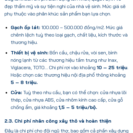
đẹp thẩm mỹ và sự tiện nghi của nhà vệ sinh. Mức giá sẽ
phụ thuộc vào phân khúc sản phẩm bạn lựa chọn.
Gạch ốp lát:
100.000 – 500.000 đồng/m2. Mức giá
chênh lệch tuỳ theo loại gạch, chất liệu, kích thước và
thương hiệu.
Thiết bị vệ sinh:
Bồn cầu, chậu rửa, vòi sen, bình
nóng lạnh từ các thương hiệu tầm trung như Inax,
Viglacera, TOTO… Chi phí rơi vào khoảng
10 – 25 triệu
.
Hoặc chọn các thương hiệu nội địa phổ thông khoảng
5 – 8 triệu.
Cửa:
Tuỳ theo nhu cầu, bạn có thể chọn: cửa nhựa lõi
thép, cửa nhựa ABS, cửa nhôm kính cao cấp, cửa gỗ
chống ẩm, giá khoảng
1,5 – 5 triệu/bộ.
2.3. Chi phí nhân công xây thô và hoàn thiện
Đây là chi phí cho đội ngũ thợ, bao gồm cả phần xây dựng