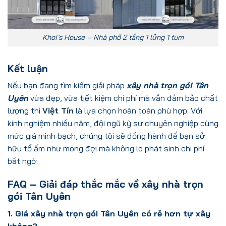
Khoi’s House – Nhà phố 2 tầng 1 lửng 1 tum
Kết luận
Nếu bạn đang tìm kiếm giải pháp
xây nhà trọn gói Tân
Uyên
vừa đẹp, vừa tiết kiệm chi phí mà vẫn đảm bảo chất
lượng thì
Việt Tín
là lựa chọn hoàn toàn phù hợp. Với
kinh nghiệm nhiều năm, đội ngũ kỹ sư chuyên nghiệp cùng
mức giá minh bạch, chúng tôi sẽ đồng hành để bạn sở
hữu tổ ấm như mong đợi mà không lo phát sinh chi phí
bất ngờ.
FAQ – Giải đáp thắc mắc về xây nhà trọn
gói Tân Uyên
1. Giá xây nhà trọn gói Tân Uyên có rẻ hơn tự xây
không?