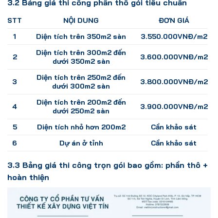
3.2 Bảng giá thi công phần thô gói tiêu chuẩn
STT
NỘI DUNG
ĐƠN GIÁ
1
Diện tích trên 350m2 sàn
3.550.000VNĐ/m2
Diện tích trên 300m2 đến
2
3.600.000VNĐ/m2
dưới 350m2 sàn
Diện tích trên 250m2 đến
3
3.800.000VNĐ/m2
dưới 300m2 sàn
Diện tích trên 200m2 đến
4
3.900.000VNĐ/m2
dưới 250m2 sàn
5
Diện tích nhỏ hơn 200m2
Cần khảo sát
6
Dự án ở tỉnh
Cần khảo sát
3.3 Bảng giá thi công trọn gói bao gồm: phần thô +
hoàn thiện