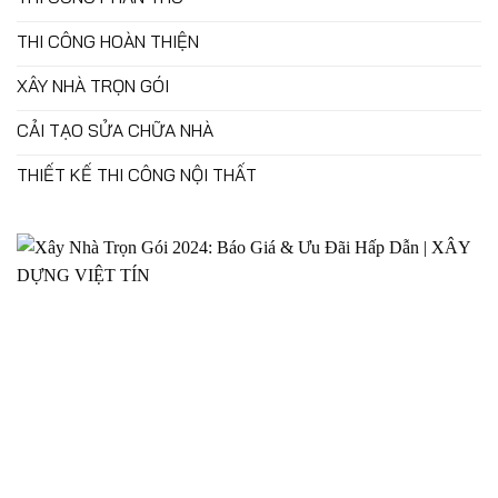
THI CÔNG HOÀN THIỆN
XÂY NHÀ TRỌN GÓI
CẢI TẠO SỬA CHỮA NHÀ
THIẾT KẾ THI CÔNG NỘI THẤT