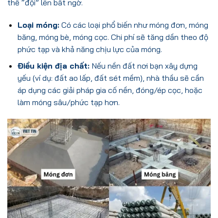
thể “đội” lên bất ngờ.
Loại móng:
Có các loại phổ biến như móng đơn, móng
băng, móng bè, móng cọc. Chi phí sẽ tăng dần theo độ
phức tạp và khả năng chịu lực của móng.
Điều kiện địa chất:
Nếu nền đất nơi bạn xây dựng
yếu (ví dụ: đất ao lấp, đất sét mềm), nhà thầu sẽ cần
áp dụng các giải pháp gia cố nền, đóng/ép cọc, hoặc
làm móng sâu/phức tạp hơn.