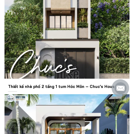
Thiết kế nhà phố 2 tầng 1 tum Hóc Môn – Chuc’s House