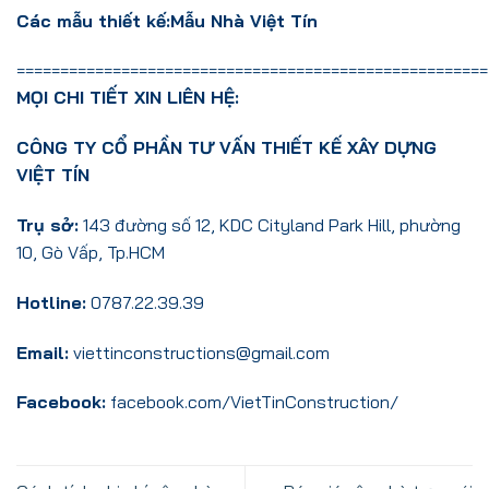
Các mẫu thiết kế:
Mẫu Nhà Việt Tín
======================================================
MỌI CHI TIẾT XIN LIÊN HỆ:
CÔNG TY CỔ PHẦN TƯ VẤN THIẾT KẾ XÂY DỰNG
VIỆT TÍN
Trụ sở:
143 đường số 12, KDC Cityland Park Hill, phường
10, Gò Vấp, Tp.HCM
Hotline:
0787.22.39.39
Email:
viettinconstructions@gmail.com
Facebook:
facebook.com/VietTinConstruction/