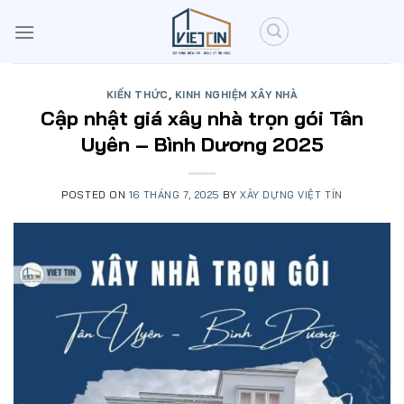
Skip
to
content
KIẾN THỨC
,
KINH NGHIỆM XÂY NHÀ
Cập nhật giá xây nhà trọn gói Tân
Uyên – Bình Dương 2025
POSTED ON
16 THÁNG 7, 2025
BY
XÂY DỰNG VIỆT TÍN