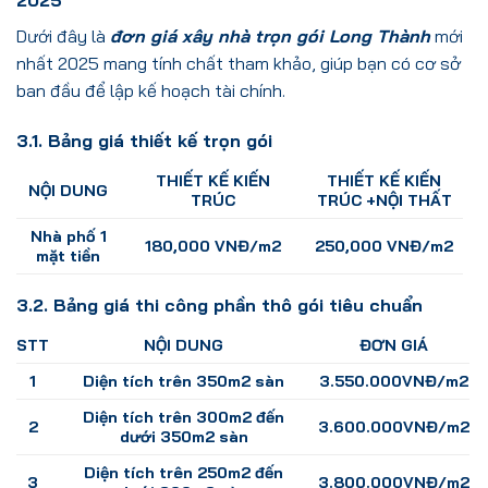
2025
Dưới đây là
đơn giá xây nhà trọn gói Long Thành
mới
nhất 2025 mang tính chất tham khảo, giúp bạn có cơ sở
ban đầu để lập kế hoạch tài chính.
3.1. Bảng giá thiết kế trọn gói
THIẾT KẾ KIẾN
THIẾT KẾ KIẾN
NỘI DUNG
TRÚC
TRÚC +NỘI THẤT
Nhà phố 1
180,000 VNĐ/m2
250,000 VNĐ/m2
mặt tiền
3.2. Bảng giá thi công phần thô gói tiêu chuẩn
STT
NỘI DUNG
ĐƠN GIÁ
1
Diện tích trên 350m2 sàn
3.550.000VNĐ/m2
Diện tích trên 300m2 đến
2
3.600.000VNĐ/m2
dưới 350m2 sàn
Diện tích trên 250m2 đến
3
3.800.000VNĐ/m2