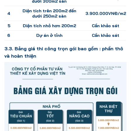
dưới 300m2 sàn
Diện tích trên 200m2 đến
4
3.900.000VNĐ/m2
dưới 250m2 sàn
5
Diện tích nhỏ hơn 200m2
Cần khảo sát
6
Dự án ở tỉnh
Cần khảo sát
3.3. Bảng giá thi công trọn gói bao gồm : phần thô
và hoàn thiện