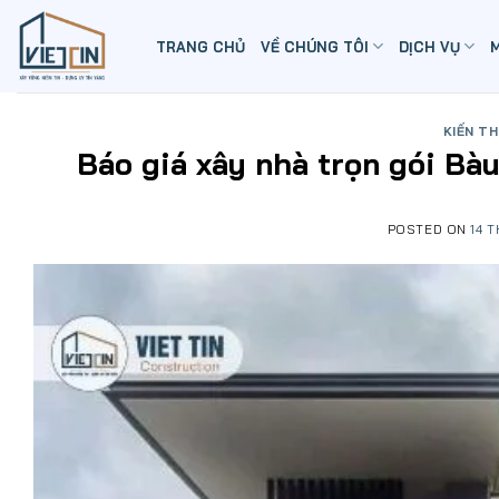
Skip
to
TRANG CHỦ
VỀ CHÚNG TÔI
DỊCH VỤ
content
KIẾN T
Báo giá xây nhà trọn gói Bà
POSTED ON
14 T