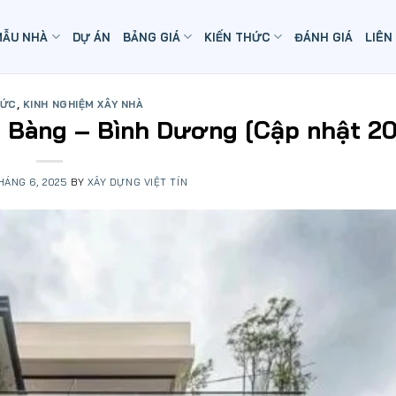
MẪU NHÀ
DỰ ÁN
BẢNG GIÁ
KIẾN THỨC
ĐÁNH GIÁ
LIÊN
HỨC
,
KINH NGHIỆM XÂY NHÀ
u Bàng – Bình Dương [Cập nhật 2
HÁNG 6, 2025
BY
XÂY DỰNG VIỆT TÍN