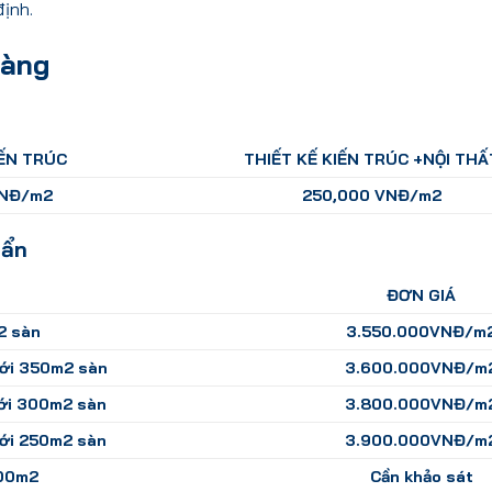
ịnh.
 Bàng
IẾN TRÚC
THIẾT KẾ KIẾN TRÚC +NỘI THẤ
VNĐ/m2
250,000 VNĐ/m2
uẩn
ĐƠN GIÁ
2 sàn
3.550.000VNĐ/m
ưới 350m2 sàn
3.600.000VNĐ/m
ưới 300m2 sàn
3.800.000VNĐ/m
ưới 250m2 sàn
3.900.000VNĐ/m
200m2
Cần khảo sát