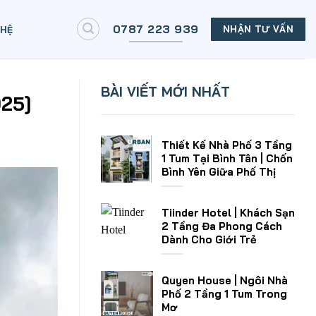
0787 223 939
NHẬN TƯ VẤN
 HỆ
BÀI VIẾT MỚI NHẤT
025]
Thiết Kế Nhà Phố 3 Tầng
1 Tum Tại Bình Tân | Chốn
Bình Yên Giữa Phố Thị
Tiinder Hotel | Khách Sạn
2 Tầng Đa Phong Cách
Dành Cho Giới Trẻ
Quyen House | Ngôi Nhà
Phố 2 Tầng 1 Tum Trong
Mơ