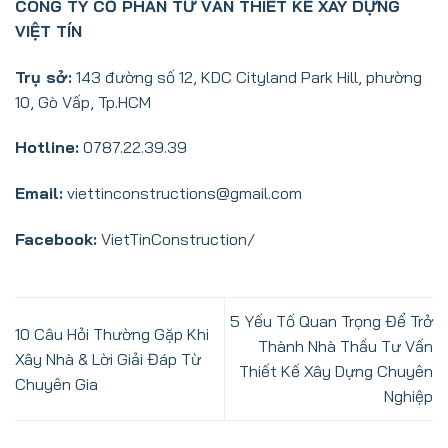
CÔNG TY CỔ PHẦN TƯ VẤN THIẾT KẾ XÂY DỰNG
VIỆT TÍN
Trụ sở:
143 đường số 12, KDC Cityland Park Hill, phường
10, Gò Vấp, Tp.HCM
Hotline:
0787.22.39.39
Email:
viettinconstructions@gmail.com
Facebook:
VietTinConstruction/
5 Yếu Tố Quan Trọng Để Trở
10 Câu Hỏi Thường Gặp Khi
Thành Nhà Thầu Tư Vấn
Xây Nhà & Lời Giải Đáp Từ
Thiết Kế Xây Dựng Chuyên
Chuyên Gia
Nghiệp