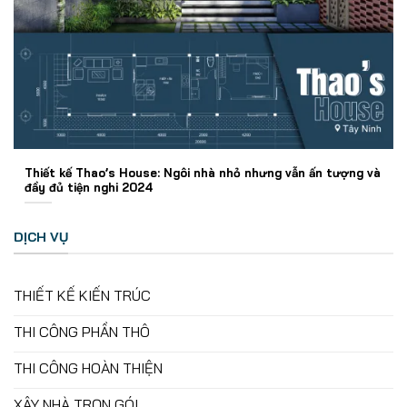
Thiết kế Thao’s House: Ngôi nhà nhỏ nhưng vẫn ấn tượng và
đầy đủ tiện nghi 2024
DỊCH VỤ
THIẾT KẾ KIẾN TRÚC
THI CÔNG PHẦN THÔ
THI CÔNG HOÀN THIỆN
XÂY NHÀ TRỌN GÓI