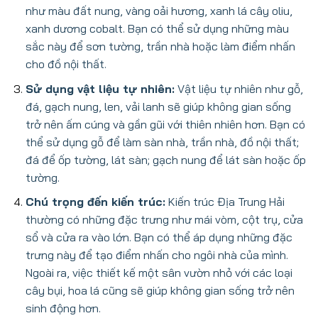
như màu đất nung, vàng oải hương, xanh lá cây oliu,
xanh dương cobalt. Bạn có thể sử dụng những màu
sắc này để sơn tường, trần nhà hoặc làm điểm nhấn
cho đồ nội thất.
Sử dụng vật liệu tự nhiên:
Vật liệu tự nhiên như gỗ,
đá, gạch nung, len, vải lanh sẽ giúp không gian sống
trở nên ấm cúng và gần gũi với thiên nhiên hơn. Bạn có
thể sử dụng gỗ để làm sàn nhà, trần nhà, đồ nội thất;
đá để ốp tường, lát sàn; gạch nung để lát sàn hoặc ốp
tường.
Chú trọng đến kiến trúc:
Kiến trúc Địa Trung Hải
thường có những đặc trưng như mái vòm, cột trụ, cửa
sổ và cửa ra vào lớn. Bạn có thể áp dụng những đặc
trưng này để tạo điểm nhấn cho ngôi nhà của mình.
Ngoài ra, việc thiết kế một sân vườn nhỏ với các loại
cây bụi, hoa lá cũng sẽ giúp không gian sống trở nên
sinh động hơn.