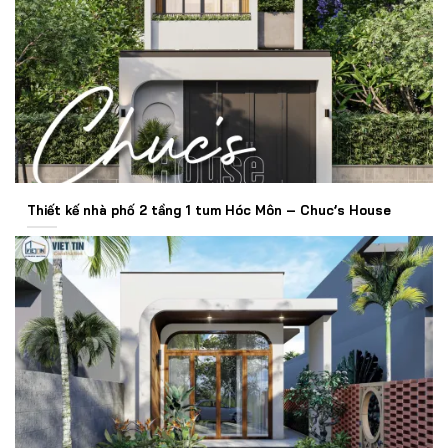
Thiết kế nhà phố 2 tầng 1 tum Hóc Môn – Chuc’s House