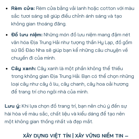
Rèm cửa:
Rèm cửa bằng vải lanh hoặc cotton với màu
sắc tươi sáng sẽ giúp điều chỉnh ánh sáng và tạo
không gian thoáng đãng.
Đồ lưu niệm:
Những món đồ lưu niệm mang đậm nét
văn hóa Địa Trung Hải như tượng thần Hy Lạp, đồ gốm
sứ Bồ Đào Nha sẽ giúp bạn kể những câu chuyện về
chuyến đi của mình.
Cây xanh:
Cây xanh là một phần không thể thiếu
trong không gian Địa Trung Hải. Bạn có thể chọn những
loại cây như cây ô liu, cây chanh, cây hoa oải hương
để trang trí cho ngôi nhà của mình.
Lưu ý:
Khi lựa chọn đồ trang trí, bạn nên chú ý đến sự
hài hòa về màu sắc, chất liệu và kiểu dáng để tạo nên
một không gian thống nhất và đẹp mắt.
XÂY DỰNG VIỆT TÍN | XÂY VỮNG NIỀM TIN –