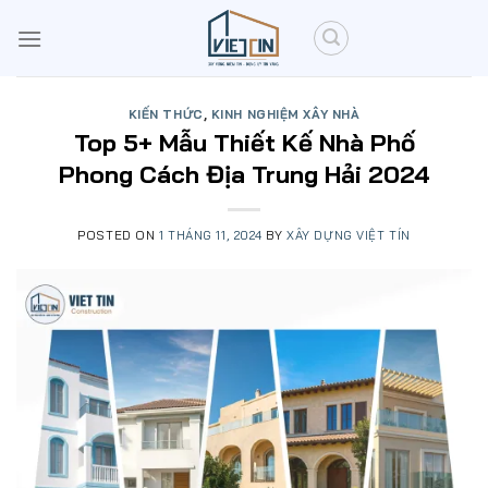
Skip
to
content
KIẾN THỨC
,
KINH NGHIỆM XÂY NHÀ
Top 5+ Mẫu Thiết Kế Nhà Phố
Phong Cách Địa Trung Hải 2024
POSTED ON
1 THÁNG 11, 2024
BY
XÂY DỰNG VIỆT TÍN