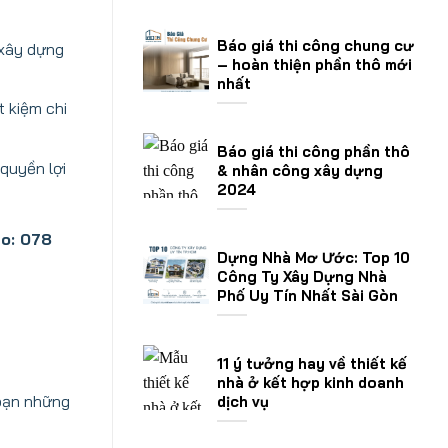
Báo giá thi công chung cư
 xây dựng
– hoàn thiện phần thô mới
nhất
t kiệm chi
Báo giá thi công phần thô
quyền lợi
& nhân công xây dựng
2024
lo: 078
Dựng Nhà Mơ Ước: Top 10
Công Ty Xây Dựng Nhà
Phố Uy Tín Nhất Sài Gòn
11 ý tưởng hay về thiết kế
nhà ở kết hợp kinh doanh
 bạn những
dịch vụ