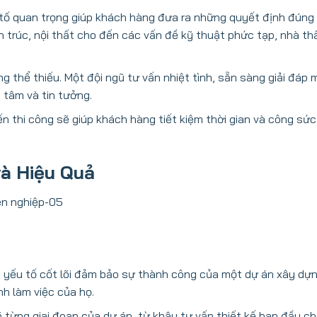
tố quan trọng giúp khách hàng đưa ra những quyết định đúng
n trúc, nội thất cho đến các vấn đề kỹ thuật phức tạp, nhà t
 thể thiếu. Một đội ngũ tư vấn nhiệt tình, sẵn sàng giải đáp 
tâm và tin tưởng.
ến thi công sẽ giúp khách hàng tiết kiệm thời gian và công sức
và Hiệu Quả
là yếu tố cốt lõi đảm bảo sự thành công của một dự án xây dựng
nh làm việc của họ.
õ từng giai đoạn của dự án, từ khâu tư vấn thiết kế ban đầu ch