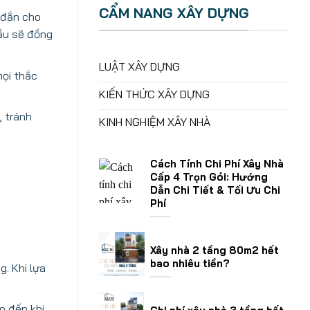
CẨM NANG XÂY DỰNG
 đắn cho
hầu sẽ đồng
LUẬT XÂY DỰNG
mọi thắc
KIẾN THỨC XÂY DỰNG
, tránh
KINH NGHIỆM XÂY NHÀ
Cách Tính Chi Phí Xây Nhà
Cấp 4 Trọn Gói: Hướng
Dẫn Chi Tiết & Tối Ưu Chi
Phí
Xây nhà 2 tầng 80m2 hết
bao nhiêu tiền?
. Khi lựa
o đến khi