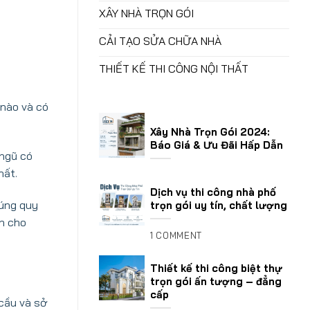
XÂY NHÀ TRỌN GÓI
CẢI TẠO SỬA CHỮA NHÀ
THIẾT KẾ THI CÔNG NỘI THẤT
 nào và có
Xây Nhà Trọn Gói 2024:
Báo Giá & Ưu Đãi Hấp Dẫn
 ngũ có
hất.
Dịch vụ thi công nhà phố
đúng quy
trọn gói uy tín, chất lượng
ấn cho
1 COMMENT
Thiết kế thi công biệt thự
trọn gói ấn tượng – đẳng
cấp
 cầu và sở