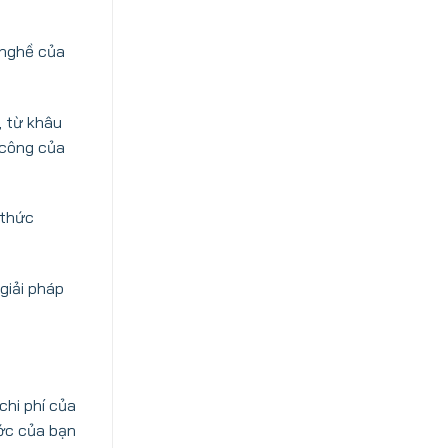
 nghề của
, từ khâu
 công của
 thức
giải pháp
chi phí của
ước của bạn