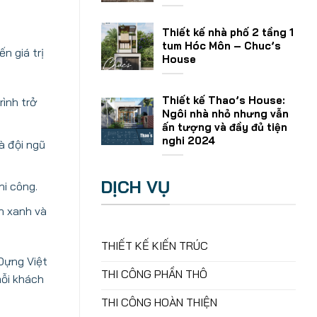
Thiết kế nhà phố 2 tầng 1
tum Hóc Môn – Chuc’s
n giá trị
House
Thiết kế Thao’s House:
ình trở
Ngôi nhà nhỏ nhưng vẫn
ấn tượng và đầy đủ tiện
nghi 2024
à đội ngũ
DỊCH VỤ
hi công.
h xanh và
THIẾT KẾ KIẾN TRÚC
Dựng Việt
THI CÔNG PHẦN THÔ
mỗi khách
THI CÔNG HOÀN THIỆN