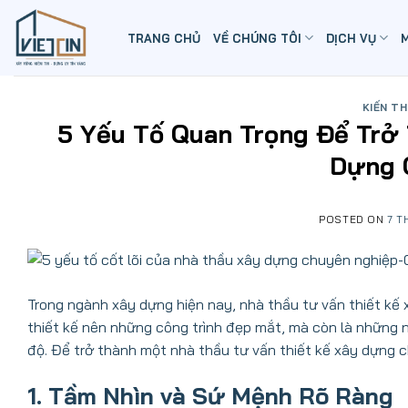
Skip
to
TRANG CHỦ
VỀ CHÚNG TÔI
DỊCH VỤ
content
KIẾN T
5 Yếu Tố Quan Trọng Để Trở
Dựng 
POSTED ON
7 T
Trong ngành xây dựng hiện nay, nhà thầu tư vấn thiết kế 
thiết kế nên những công trình đẹp mắt, mà còn là những n
độ. Để trở thành một nhà thầu tư vấn thiết kế xây dựng c
1. Tầm Nhìn và Sứ Mệnh Rõ Ràng