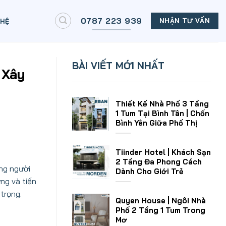
0787 223 939
NHẬN TƯ VẤN
 HỆ
BÀI VIẾT MỚI NHẤT
 Xây
Thiết Kế Nhà Phố 3 Tầng
1 Tum Tại Bình Tân | Chốn
Bình Yên Giữa Phố Thị
Tiinder Hotel | Khách Sạn
2 Tầng Đa Phong Cách
ững người
Dành Cho Giới Trẻ
ng và tiến
trọng.
Quyen House | Ngôi Nhà
Phố 2 Tầng 1 Tum Trong
Mơ