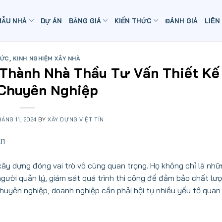
MẪU NHÀ
DỰ ÁN
BẢNG GIÁ
KIẾN THỨC
ĐÁNH GIÁ
LIÊN
HỨC
,
KINH NGHIỆM XÂY NHÀ
 Thành Nhà Thầu Tư Vấn Thiết Kế
Chuyên Nghiệp
HÁNG 11, 2024
BY
XÂY DỰNG VIỆT TÍN
xây dựng đóng vai trò vô cùng quan trọng. Họ không chỉ là nh
gười quản lý, giám sát quá trình thi công để đảm bảo chất lượ
huyên nghiệp, doanh nghiệp cần phải hội tụ nhiều yếu tố quan 