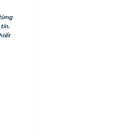
 từng
tín.
hiết