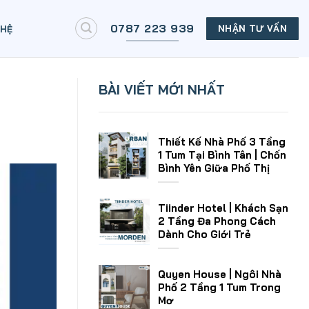
0787 223 939
NHẬN TƯ VẤN
 HỆ
BÀI VIẾT MỚI NHẤT
Thiết Kế Nhà Phố 3 Tầng
1 Tum Tại Bình Tân | Chốn
Bình Yên Giữa Phố Thị
Tiinder Hotel | Khách Sạn
2 Tầng Đa Phong Cách
Dành Cho Giới Trẻ
Quyen House | Ngôi Nhà
Phố 2 Tầng 1 Tum Trong
Mơ