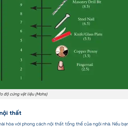
o độ cứng vật liệu (Mohs)
nội thất
ài hòa với phong cách nội thất tổng thể của ngôi nhà. Nếu bạ