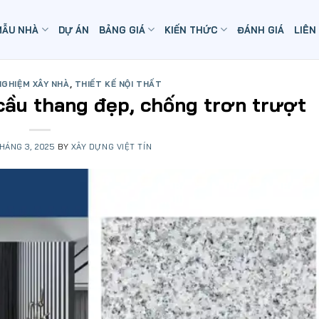
MẪU NHÀ
DỰ ÁN
BẢNG GIÁ
KIẾN THỨC
ĐÁNH GIÁ
LIÊN
NGHIỆM XÂY NHÀ
,
THIẾT KẾ NỘI THẤT
ầu thang đẹp, chống trơn trượt
HÁNG 3, 2025
BY
XÂY DỰNG VIỆT TÍN