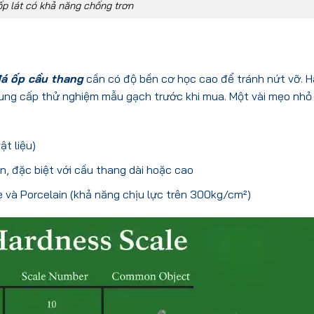
p lát có khả năng chống trơn
á ốp cầu thang
cần có độ bền cơ học cao để tránh nứt vỡ. H
ung cấp thử nghiệm mẫu gạch trước khi mua. Một vài mẹo nhỏ 
t liệu)
, đặc biệt với cầu thang dài hoặc cao
e và Porcelain (khả năng chịu lực trên 300kg/cm²)