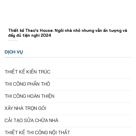
Thiết kế Thao’s House: Ngôi nhà nhỏ nhưng vẫn ấn tượng và
đầy đủ tiện nghi 2024
DỊCH VỤ
THIẾT KẾ KIẾN TRÚC
THI CÔNG PHẦN THÔ
THI CÔNG HOÀN THIỆN
XÂY NHÀ TRỌN GÓI
CẢI TẠO SỬA CHỮA NHÀ
THIẾT KẾ THI CÔNG NỘI THẤT