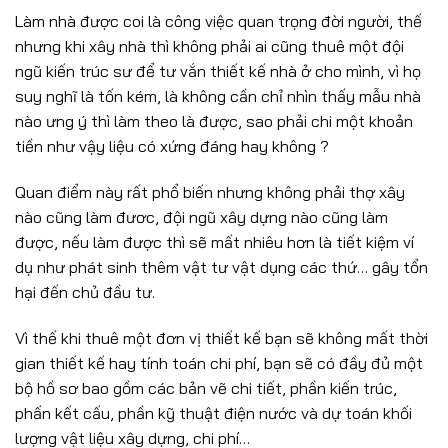
Làm nhà được coi là công việc quan trọng đời người, thế
nhưng khi xây nhà thì không phải ai cũng thuê một đội
ngũ kiến trúc sư để tư vắn thiết kế nhà ở cho mình, vì họ
suy nghĩ là tốn kém, là không cần chỉ nhìn thấy mẫu nhà
nào ưng ý thì làm theo là được, sao phải chi một khoản
tiền như vậy liệu có xứng đáng hay không ?
Quan điểm này rất phổ biến nhưng không phải thợ xây
nào cũng làm đươc, đội ngũ xây dựng nào cũng làm
được, nếu làm được thì sẽ mất nhiêu hơn là tiết kiệm ví
dụ như phát sinh thêm vật tư vật dụng các thứ… gây tổn
hại đến chủ đầu tư.
Vì thế khi thuê một đơn vị thiết kế bạn sẽ không mất thời
gian thiết kế hay tính toán chi phí, bạn sẽ có đầy đủ một
bộ hồ sơ bao gồm các bản vẽ chi tiết, phần kiến trúc,
phấn kết cấu, phần kỹ thuật điện nước và dự toán khối
lượng vật liệu xây dựng, chi phí…