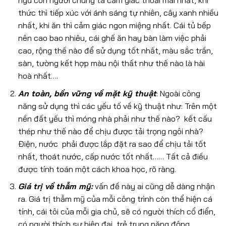
ngủ con người chúng ta cảm giác thoải mái nhất, khi
thức thì tiếp xúc với ánh sáng tự nhiên, cây xanh nhiều
nhất, khi ăn thì cảm giác ngon miệng nhất. Cái tủ bếp
nên cao bao nhiêu, cái ghế ăn hay bàn làm việc phải
cao, rộng thế nào để sử dụng tốt nhất, màu sắc trần,
sàn, tường kết hợp màu nội thất như thế nào là hài
hoà nhất….
An toàn, bền vững về mặt kỹ thuật
: Ngoài công
năng sử dụng thì các yếu tố về kỹ thuật như: Trên một
nền đất yếu thì móng nhà phải như thế nào? kết cấu
thép như thế nào để chịu được tải trọng ngôi nhà?
Điện, nước phải được lắp đặt ra sao để chịu tải tốt
nhất, thoát nước, cấp nước tốt nhất…… Tất cả điều
được tính toán một cách khoa học, rõ ràng.
Giá trị về thẫm mỹ:
vấn đề này ai cũng dễ dàng nhận
ra. Giá trị thẫm mỹ của mỗi công trình còn thể hiện cá
tính, cái tôi của mỗi gia chủ, sẽ có người thích cổ điển,
có người thích sự hiện đại, trẻ trung năng động….