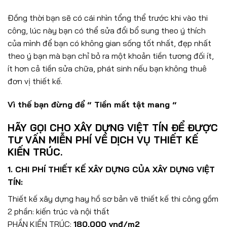
Đồng thời bạn sẽ có cái nhìn tổng thể trước khi vào thi
công, lúc này bạn có thể sửa đổi bổ sung theo ý thích
của mình để bạn có không gian sống tốt nhất, đẹp nhất
theo ý bạn mà bạn chỉ bỏ ra một khoản tiền tương đối ít,
ít hơn cả tiền sửa chữa, phát sinh nếu bạn không thuê
đơn vị thiết kế.
Vì thế bạn đừng để “ Tiền mất tật mang “
HÃY GỌI CHO XÂY DỰNG VIỆT TÍN ĐỂ ĐƯỢC
TƯ VẤN MIỄN PHÍ VỀ DỊCH VỤ THIẾT KẾ
KIẾN TRÚC.
1. CHI PHÍ THIẾT KẾ XÂY DỰNG CỦA XÂY DỰNG VIỆT
TÍN:
Thiết kế xây dựng hay hồ sơ bản vẽ thiết kế thi công gồm
2 phần: kiến trúc và nội thất
PHẦN KIẾN TRÚC:
180,000 vnđ/m2