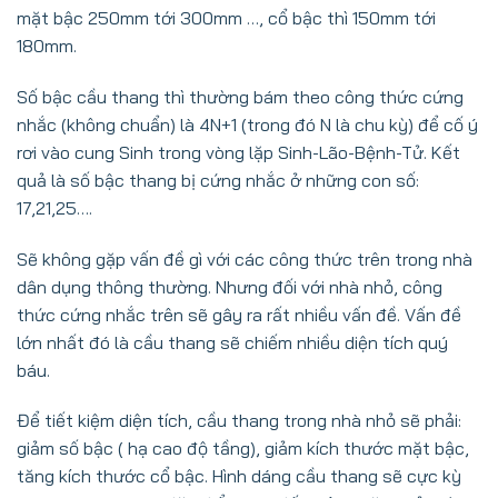
mặt bậc 250mm tới 300mm …, cổ bậc thì 150mm tới
180mm.
Số bậc cầu thang thì thường bám theo công thức cứng
nhắc (không chuẩn) là 4N+1 (trong đó N là chu kỳ) để cố ý
rơi vào cung Sinh trong vòng lặp Sinh-Lão-Bệnh-Tử. Kết
quả là số bậc thang bị cứng nhắc ở những con số:
17,21,25….
Sẽ không gặp vấn đề gì với các công thức trên trong nhà
dân dụng thông thường. Nhưng đối với nhà nhỏ, công
thức cứng nhắc trên sẽ gây ra rất nhiều vấn đề. Vấn đề
lớn nhất đó là cầu thang sẽ chiếm nhiều diện tích quý
báu.
Để tiết kiệm diện tích, cầu thang trong nhà nhỏ sẽ phải:
giảm số bậc ( hạ cao độ tầng), giảm kích thước mặt bậc,
tăng kích thước cổ bậc. Hình dáng cầu thang sẽ cực kỳ