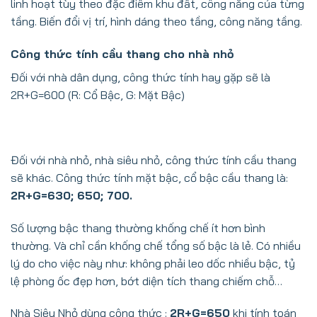
linh hoạt tùy theo đặc điểm khu đất, công năng của từng
tầng. Biến đổi vị trí, hình dáng theo tầng, công năng tầng.
Công thức tính cầu thang cho nhà nhỏ
Đối với nhà dân dụng, công thức tính hay gặp sẽ là
2R+G=600 (R: Cổ Bậc, G: Mặt Bậc)
Đối với nhà nhỏ, nhà siêu nhỏ, công thức tính cầu thang
sẽ khác. Công thức tính mặt bậc, cổ bậc cầu thang là:
2R+G=630; 650; 700.
Số lượng bậc thang thường khống chế ít hơn bình
thường. Và chỉ cần khống chế tổng số bậc là lẻ. Có nhiều
lý do cho việc này như: không phải leo dốc nhiều bậc, tỷ
lệ phòng ốc đẹp hơn, bớt diện tích thang chiếm chỗ…
Nhà Siêu Nhỏ dùng công thức :
2R+G=650
khi tính toán