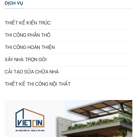
DỊCH VỤ
THIẾT KẾ KIẾN TRÚC
THI CÔNG PHẦN THÔ
THI CÔNG HOÀN THIỆN
XÂY NHÀ TRỌN GÓI
CẢI TẠO SỬA CHỮA NHÀ
THIẾT KẾ THI CÔNG NỘI THẤT