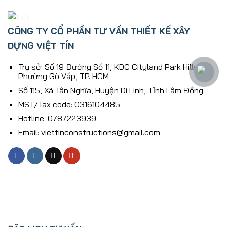
CÔNG TY CỔ PHẦN TƯ VẤN THIẾT KẾ XÂY
DỰNG VIỆT TÍN
Trụ sở: Số 19 Đường Số 11, KDC Cityland Park Hills,
Phường Gò Vấp, TP. HCM
Số 115, Xã Tân Nghĩa, Huyện Di Linh, Tỉnh Lâm Ðồng
MST/Tax code: 0316104485
Hotline: 0787223939
Email: viettinconstructions@gmail.com