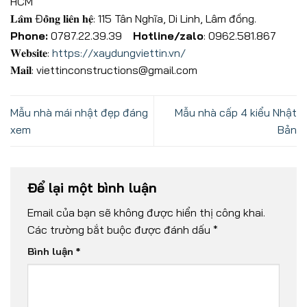
HCM
𝐋𝐚̂𝐦 Đ𝐨̂̀𝐧𝐠 𝐥𝐢𝐞̂𝐧 𝐡𝐞̣̂: 115 Tân Nghĩa, Di Linh, Lâm đồng.
Phone:
0787.22.39.39
Hotline/zalo
: 0962.581.867
𝐖𝐞𝐛𝐬𝐢𝐭𝐞:
https://xaydungviettin.vn/
𝐌𝐚𝐢𝐥: viettinconstructions@gmail.com
Mẫu nhà mái nhật đẹp đáng
Mẫu nhà cấp 4 kiểu Nhật
xem
Bản
Để lại một bình luận
Email của bạn sẽ không được hiển thị công khai.
Các trường bắt buộc được đánh dấu
*
Bình luận
*