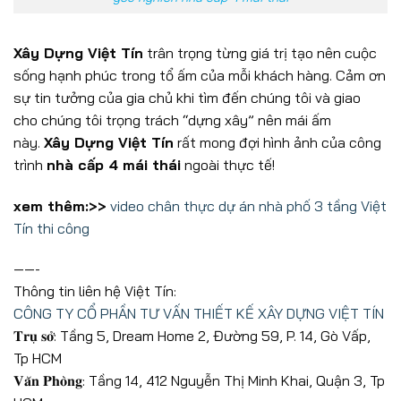
Xây Dựng Việt Tín
trân trọng từng giá trị tạo nên cuộc
sống hạnh phúc trong tổ ấm của mỗi khách hàng. Cảm ơn
sự tin tưởng của gia chủ khi tìm đến chúng tôi và giao
cho chúng tôi trọng trách “dựng xây” nên mái ấm
này.
Xây Dựng Việt Tín
rất mong đợi hình ảnh của công
trình
nhà cấp 4 mái thái
ngoài thực tế!
xem thêm:>>
video chân thực dự án nhà phố 3 tầng Việt
Tín thi công
——-
Thông tin liên hệ Việt Tín:
CÔNG TY CỔ PHẦN TƯ VẤN THIẾT KẾ XÂY DỰNG VIỆT TÍN
𝐓𝐫𝐮̣ 𝐬𝐨̛̉: Tầng 5, Dream Home 2, Đường 59, P. 14, Gò Vấp,
Tp HCM
𝐕𝐚̆𝐧 𝐏𝐡𝐨̀𝐧𝐠: Tầng 14, 412 Nguyễn Thị Minh Khai, Quận 3, Tp