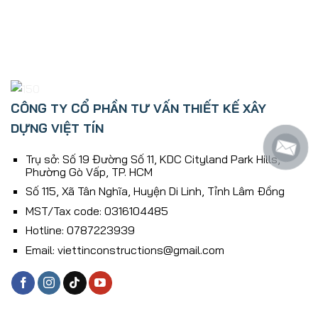
CÔNG TY CỔ PHẦN TƯ VẤN THIẾT KẾ XÂY
DỰNG VIỆT TÍN
Trụ sở: Số 19 Đường Số 11, KDC Cityland Park Hills,
Phường Gò Vấp, TP. HCM
Số 115, Xã Tân Nghĩa, Huyện Di Linh, Tỉnh Lâm Ðồng
MST/Tax code: 0316104485
Hotline: 0787223939
Email: viettinconstructions@gmail.com