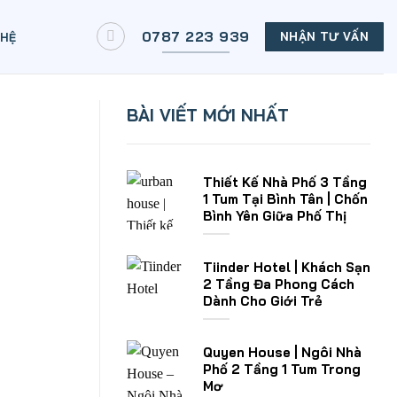
0787 223 939
NHẬN TƯ VẤN
 HỆ
BÀI VIẾT MỚI NHẤT
Thiết Kế Nhà Phố 3 Tầng
1 Tum Tại Bình Tân | Chốn
Bình Yên Giữa Phố Thị
Tiinder Hotel | Khách Sạn
2 Tầng Đa Phong Cách
Dành Cho Giới Trẻ
Quyen House | Ngôi Nhà
Phố 2 Tầng 1 Tum Trong
Mơ