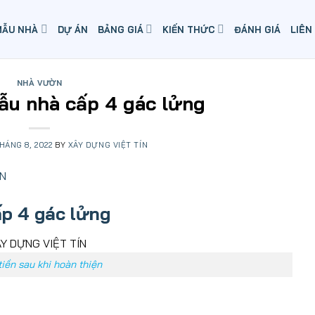
MẪU NHÀ
DỰ ÁN
BẢNG GIÁ
KIẾN THỨC
ĐÁNH GIÁ
LIÊN
NHÀ VƯỜN
u nhà cấp 4 gác lửng
THÁNG 8, 2022
BY
XÂY DỰNG VIỆT TÍN
ấp 4 gác lửng
tiền sau khi hoàn thiện