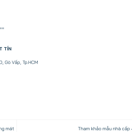
==
T TÍN
10, Gò Vấp, Tp.HCM
áng mát
Tham khảo mẫu nhà cấp