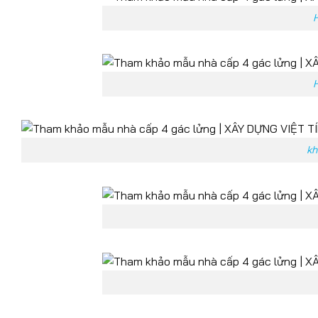
H
H
kh