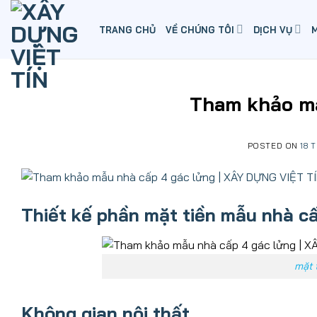
Skip
to
TRANG CHỦ
VỀ CHÚNG TÔI
DỊCH VỤ
content
Tham khảo mẫ
POSTED ON
18 
Thiết kế phần mặt tiền mẫu nhà c
mặt 
Không gian nội thất