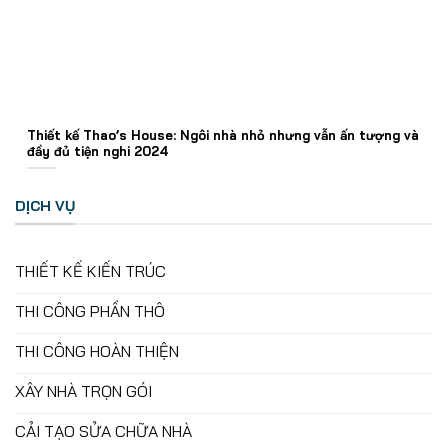
Thiết kế Thao’s House: Ngôi nhà nhỏ nhưng vẫn ấn tượng và
đầy đủ tiện nghi 2024
DỊCH VỤ
THIẾT KẾ KIẾN TRÚC
THI CÔNG PHẦN THÔ
THI CÔNG HOÀN THIỆN
XÂY NHÀ TRỌN GÓI
CẢI TẠO SỬA CHỮA NHÀ