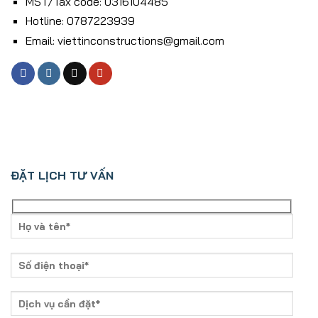
MST/Tax code: 0316104485
Hotline: 0787223939
Email: viettinconstructions@gmail.com
ĐẶT LỊCH TƯ VẤN