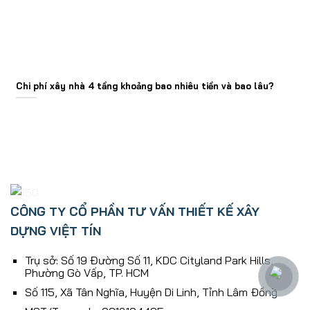
Chi phí xây nhà 4 tầng khoảng bao nhiêu tiền và bao lâu?
CÔNG TY CỔ PHẦN TƯ VẤN THIẾT KẾ XÂY
DỰNG VIỆT TÍN
Trụ sở: Số 19 Đường Số 11, KDC Cityland Park Hills,
Phường Gò Vấp, TP. HCM
Số 115, Xã Tân Nghĩa, Huyện Di Linh, Tỉnh Lâm Ðồng