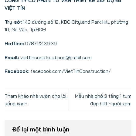
CÔNG TY CỔ PHẦN TƯ VẤN THIẾT KẾ XÂY DỰNG
VIỆT TÍN
Trụ sở:
143 đường số 12, KDC Cityland Park Hill, phường
10, Gò Vấp, Tp.HCM
Hotline:
0787.22.39.39
Email:
viettinconstructions@gmail.com
Facebook:
facebook.com/VietTinConstruction/
Tham khảo nhà vườn cho lối
Mẫu nhà phố 3 tầng 1 tum
sống xanh
đẹp hút người xem
Để lại một bình luận