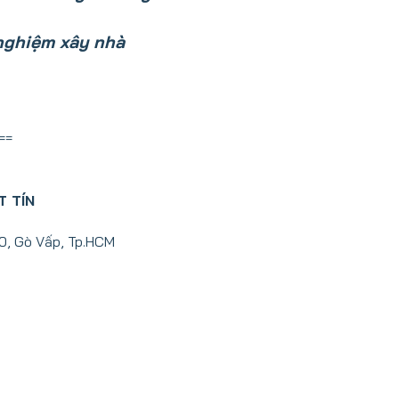
nghiệm xây nhà
==
T TÍN
10, Gò Vấp, Tp.HCM