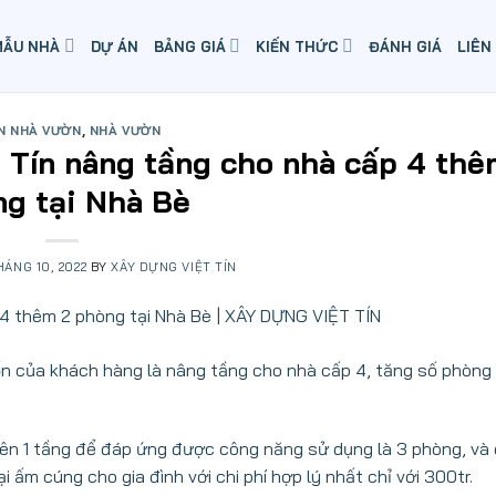
MẪU NHÀ
DỰ ÁN
BẢNG GIÁ
KIẾN THỨC
ĐÁNH GIÁ
LIÊN
N NHÀ VƯỜN
,
NHÀ VƯỜN
t Tín nâng tầng cho nhà cấp 4 thê
g tại Nhà Bè
HÁNG 10, 2022
BY
XÂY DỰNG VIỆT TÍN
n của khách hàng là nâng tầng cho nhà cấp 4, tăng số phòng
lên 1 tầng để đáp ứng được công năng sử dụng là 3 phòng, và 
ấm cúng cho gia đình với chi phí hợp lý nhất chỉ với 300tr.