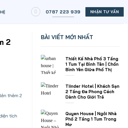
0787 223 939
NHẬN TƯ VẤN
 HỆ
BÀI VIẾT MỚI NHẤT
m 2
Thiết Kế Nhà Phố 3 Tầng
1 Tum Tại Bình Tân | Chốn
Bình Yên Giữa Phố Thị
Tiinder Hotel | Khách Sạn
2 Tầng Đa Phong Cách
 lên thêm 2
Dành Cho Giới Trẻ
Quyen House | Ngôi Nhà
diện tích
Phố 2 Tầng 1 Tum Trong
Mơ