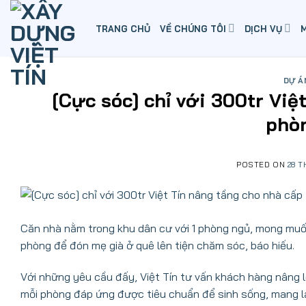
Skip
to
TRANG CHỦ
VỀ CHÚNG TÔI
DỊCH VỤ
content
DỰ Á
[Cực sóc] chỉ với 300tr Việ
phòn
POSTED ON
28 T
Căn nhà nằm trong khu dân cư với 1 phòng ngủ, mong muố
phòng để đón mẹ già ở quê lên tiện chăm sóc, báo hiếu.
Với những yêu cầu đấy, Việt Tín tư vấn khách hàng nâng 
mỗi phòng đáp ứng được tiêu chuẩn để sinh sống, mang lại 