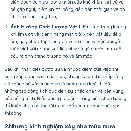
gián đoạn do mưa, công nhân gặp khó khăn, vất vả và
dễ gặp nguy hiểm khi thi công, dẫn đến thời gian và chi
phí trả nhân công tăng.
Ảnh Hưởng Chất Lượng Vật Liệu
: Tình trạng không
khí ẩm ướt và ít ánh nắng mặt trời khiến vật liệu dễ bị
ẩm, gây phức tạp trong việc che chắn và vận chuyển.
Đặc biệt với những vật liệu như gỗ gặp nước mưa dễ
gây ra tình trạng trương nở và ẩm mốc
Sau khi nhận biết được ưu và nhược điểm của việc thi
công xây dựng vào mùa mưa, chúng ta có thể thấy rằng
việc xây nhà vào mùa mưa là hoàn toàn khả thi bởi
những tác động tích cực đến sự chắc chắn và bền vững
của công trình. Điều chúng ta cần những biện pháp hợp lý
để khắc phục những rủi ro có thể xảy ra trong quá trình
thi công.
2.Những kinh nghiệm xây nhà mùa mưa