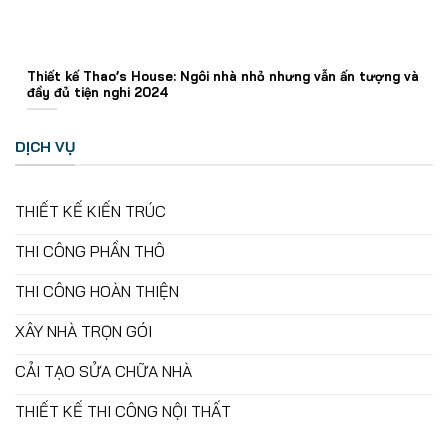
Thiết kế Thao’s House: Ngôi nhà nhỏ nhưng vẫn ấn tượng và
đầy đủ tiện nghi 2024
DỊCH VỤ
THIẾT KẾ KIẾN TRÚC
THI CÔNG PHẦN THÔ
THI CÔNG HOÀN THIỆN
XÂY NHÀ TRỌN GÓI
CẢI TẠO SỬA CHỮA NHÀ
THIẾT KẾ THI CÔNG NỘI THẤT