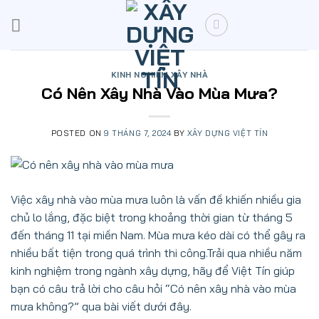
Skip
to
content
KINH NGHIỆM XÂY NHÀ
Có Nên Xây Nhà Vào Mùa Mưa?
POSTED ON
9 THÁNG 7, 2024
BY
XÂY DỰNG VIỆT TÍN
Việc xây nhà vào mùa mưa luôn là vấn đề khiến nhiều gia
chủ lo lắng, đặc biệt trong khoảng thời gian từ tháng 5
đến tháng 11 tại miền Nam. Mùa mưa kéo dài có thể gây ra
nhiều bất tiện trong quá trình thi công.Trải qua nhiều năm
kinh nghiệm trong ngành xây dựng, hãy để Việt Tín giúp
bạn có câu trả lời cho câu hỏi “Có nên xây nhà vào mùa
mưa không?” qua bài viết dưới đây.