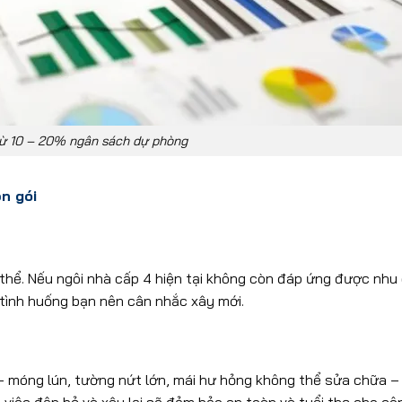
từ 10 – 20% ngân sách dự phòng
n gói
 thể. Nếu ngôi nhà cấp 4 hiện tại không còn đáp ứng được nhu
c tình huống bạn nên cân nhắc xây mới.
– móng lún, tường nứt lớn, mái hư hỏng không thể sửa chữa – t
việc đập bỏ và xây lại sẽ đảm bảo an toàn và tuổi thọ cho cô