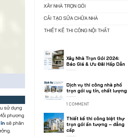
XÂY NHÀ TRỌN GÓI
CẢI TẠO SỬA CHỮA NHÀ
THIẾT KẾ THI CÔNG NỘI THẤT
Xây Nhà Trọn Gói 2024:
Báo Giá & Ưu Đãi Hấp Dẫn
Dịch vụ thi công nhà phố
trọn gói uy tín, chất lượng
1 COMMENT
ầu sử dụng
 Mỗi phương
Thiết kế thi công biệt thự
ín
sẽ phân
trọn gói ấn tượng – đẳng
cấp
ưởng.