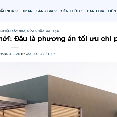
MẪU NHÀ
DỰ ÁN
BẢNG GIÁ
KIẾN THỨC
ĐÁNH GIÁ
LIÊN
NGHIỆM XÂY NHÀ
,
SỬA CHỮA CẢI TẠO
mới: Đâu là phương án tối ưu chi 
HÁNG 3, 2025
BY
XÂY DỰNG VIỆT TÍN