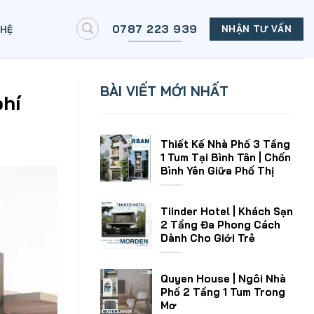
0787 223 939
NHẬN TƯ VẤN
 HỆ
BÀI VIẾT MỚI NHẤT
phí
Thiết Kế Nhà Phố 3 Tầng
1 Tum Tại Bình Tân | Chốn
Bình Yên Giữa Phố Thị
Tiinder Hotel | Khách Sạn
2 Tầng Đa Phong Cách
Dành Cho Giới Trẻ
Quyen House | Ngôi Nhà
Phố 2 Tầng 1 Tum Trong
Mơ