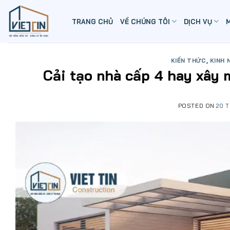
Skip
to
TRANG CHỦ
VỀ CHÚNG TÔI
DỊCH VỤ
content
KIẾN THỨC
,
KINH 
Cải tạo nhà cấp 4 hay xây 
POSTED ON
20 T