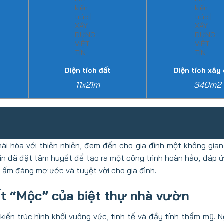
Diện tích đất
Diện tích xây
11x21m
340m2
 hài hòa với thiên nhiên, đem đến cho gia đình một không gia
Tín đã đặt tâm huyết để tạo ra một công trình hoàn hảo, đáp 
tổ ấm đáng mơ ước và tuyệt vời cho gia đình.
rất “Mộc” của biệt thự nhà vườn
kiến trúc hình khối vuông vức, tinh tế và đầy tính thẩm mỹ. N