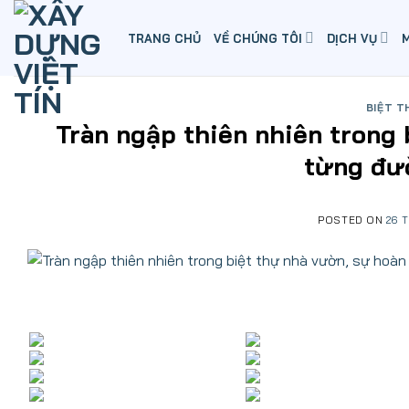
Skip
to
TRANG CHỦ
VỀ CHÚNG TÔI
DỊCH VỤ
content
BIỆT T
Tràn ngập thiên nhiên trong
từng đườ
POSTED ON
26 