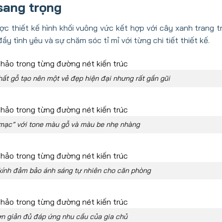
 sang trọng
ợc thiết kế hình khối vuông vức kết hợp với cây xanh trang tr
y tình yêu và sự chăm sóc tỉ mỉ với từng chi tiết thiết kế.
hất gỗ tạo nên một vẻ đẹp hiện đại nhưng rất gần gũi
mạc” với tone màu gỗ và màu be nhẹ nhàng
 kính đảm bảo ánh sáng tự nhiên cho căn phòng
ơn giản đủ đáp ứng nhu cầu của gia chủ