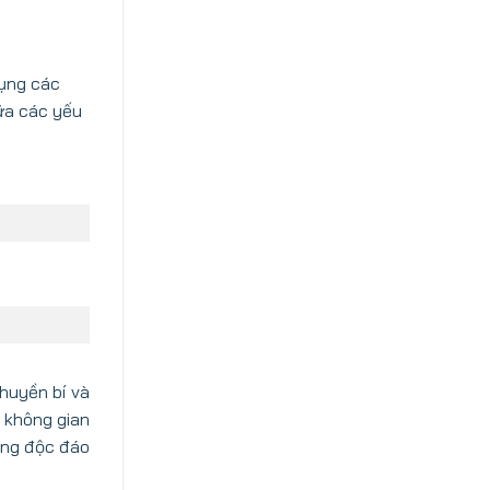
dụng các
iữa các yếu
huyền bí và
a không gian
ống độc đáo