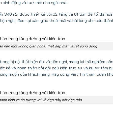
sinh động và tươi mới cho ngôi nhà.
 đến 340m2, được thiết kế với 02 tầng và 01 tum để tối đa hóa
iện nghi, đem lại cảm giác thoải mái và hài lòng cho các thàn
tạo nên một không gian ngoại thất đẹp mắt và rất sống động
ang bị nội thất hiện đại và tiện nghi, mang lại trải nghiệm s
hiết kế và hoàn thiện bởi đội ngũ kiến trúc sư và kỹ sư tâm h
mong muốn của khách hàng. Hãy cùng Việt Tín tham quan khô
hanh bình và ấn tượng với vẻ đẹp đầy nét độc đáo