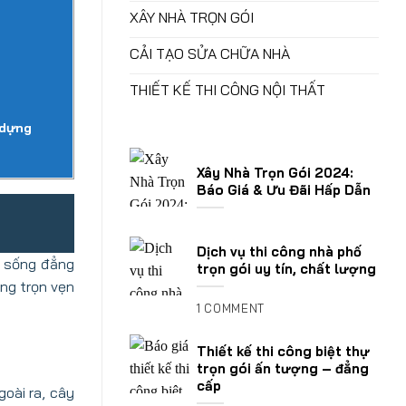
XÂY NHÀ TRỌN GÓI
CẢI TẠO SỬA CHỮA NHÀ
THIẾT KẾ THI CÔNG NỘI THẤT
 dựng
Xây Nhà Trọn Gói 2024:
Báo Giá & Ưu Đãi Hấp Dẫn
Dịch vụ thi công nhà phố
n sống đẳng
trọn gói uy tín, chất lượng
ứng trọn vẹn
1 COMMENT
Thiết kế thi công biệt thự
trọn gói ấn tượng – đẳng
cấp
goài ra, cây