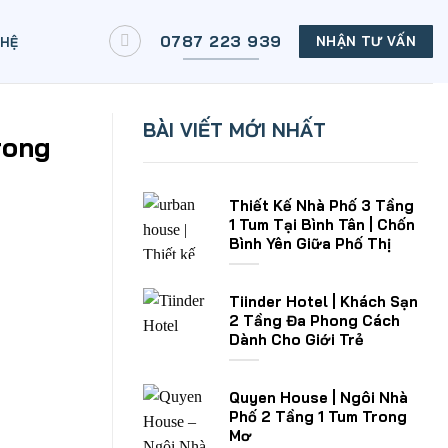
0787 223 939
NHẬN TƯ VẤN
 HỆ
BÀI VIẾT MỚI NHẤT
rong
Thiết Kế Nhà Phố 3 Tầng
1 Tum Tại Bình Tân | Chốn
Bình Yên Giữa Phố Thị
Tiinder Hotel | Khách Sạn
2 Tầng Đa Phong Cách
Dành Cho Giới Trẻ
Quyen House | Ngôi Nhà
Phố 2 Tầng 1 Tum Trong
Mơ