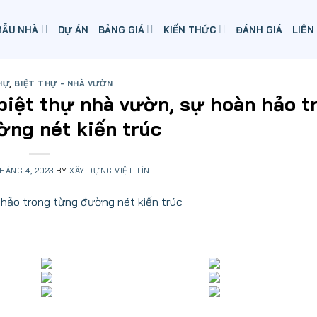
MẪU NHÀ
DỰ ÁN
BẢNG GIÁ
KIẾN THỨC
ĐÁNH GIÁ
LIÊN
HỰ
,
BIỆT THỰ - NHÀ VƯỜN
 biệt thự nhà vườn, sự hoàn hảo t
ng nét kiến trúc
THÁNG 4, 2023
BY
XÂY DỰNG VIỆT TÍN