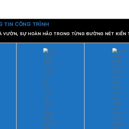
 TIN CÔNG TRÌNH
HÀ VƯỜN, SỰ HOÀN HẢO TRONG TỪNG ĐƯỜNG NÉT KIẾN