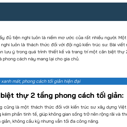
đầy đủ tiện nghi luôn là niềm mơ ước của rất nhiều người. Một
ghi luôn là thách thức đối với đội ngũ kiến trúc sư. Bài viết
 lưu ý trong quá trình thiết kế và trang trí một căn biệt thự
mà phong cách này mang lại cho gia chủ.
g xanh mát, phong cách tối giản hiện đại
 biệt thự 2 tầng phong cách tối giản:
g cũng là một thách thức đối với kiến trúc sư xây dựng Việt 
kém phần tinh tế, giúp không gian sống trở nên rộng rãi và th
n giản, không cầu kỳ nhưng vẫn tối đa công năng.