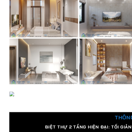
THÔNG
BIỆT THỰ 2 TẦNG HIỆN ĐẠI: TỐI GI