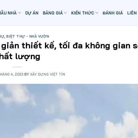
MẪU NHÀ
DỰ ÁN
BẢNG GIÁ
KIẾN THỨC
ĐÁNH GIÁ
LIÊN
HỰ
,
BIỆT THỰ - NHÀ VƯỜN
 giản thiết kế, tối đa không gian 
hất lượng
THÁNG 4, 2023
BY
XÂY DỰNG VIỆT TÍN