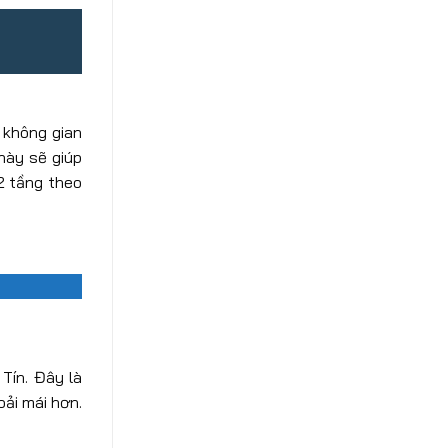
 không gian
 này sẽ giúp
 2 tầng theo
Tín. Đây là
oải mái hơn.