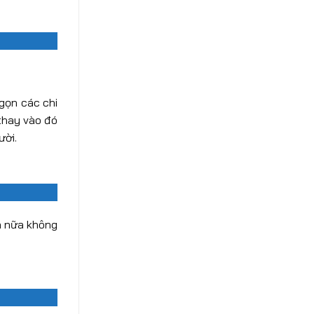
 gọn các chi
thay vào đó
ười.
n nữa không