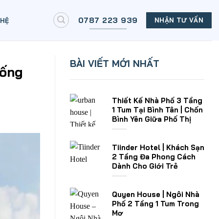
0787 223 939
NHẬN TƯ VẤN
 HỆ
BÀI VIẾT MỚI NHẤT
sống
Thiết Kế Nhà Phố 3 Tầng
1 Tum Tại Bình Tân | Chốn
Bình Yên Giữa Phố Thị
Tiinder Hotel | Khách Sạn
2 Tầng Đa Phong Cách
Dành Cho Giới Trẻ
Quyen House | Ngôi Nhà
Phố 2 Tầng 1 Tum Trong
Mơ