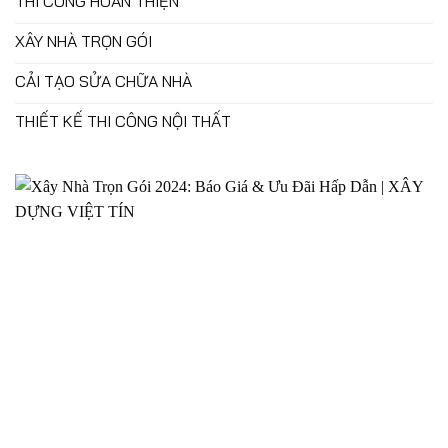
THI CÔNG HOÀN THIỆN
XÂY NHÀ TRỌN GÓI
CẢI TẠO SỬA CHỮA NHÀ
THIẾT KẾ THI CÔNG NỘI THẤT