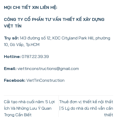
MỌI CHI TIẾT XIN LIÊN HỆ:
CÔNG TY CỔ PHẦN TƯ VẤN THIẾT KẾ XÂY DỰNG
VIỆT TÍN
Trụ sở:
143 đường số 12, KDC Cityland Park Hill, phường
10, Gò Vấp, Tp.HCM
Hotline:
0787.22.39.39
Email:
viettinconstructions@gmail.com
Facebook:
VietTinConstruction
Cải tạo nhà cuối năm: 5 Lợi
Thuê đơn vị thiết kế nội thất
Ích Và Những Lưu Ý Quan
| 5 Lý do nhà dù nhỏ vẫn cần
Trọng Cần Biết
thiết