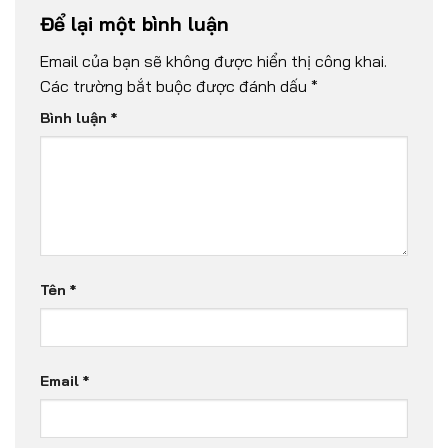
Để lại một bình luận
Email của bạn sẽ không được hiển thị công khai.
Các trường bắt buộc được đánh dấu
*
Bình luận
*
Tên
*
Email
*