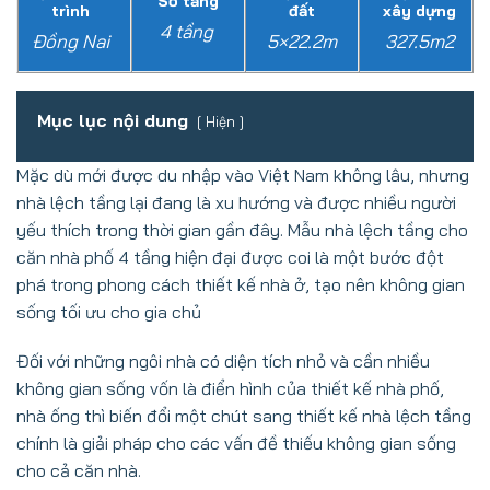
Số tầng
trình
đất
xây dựng
4 tầng
Đồng Nai
5×22.2m
327.5m2
Mục lục nội dung
Hiện
Mặc dù mới được du nhập vào Việt Nam không lâu, nhưng
nhà lệch tầng lại đang là xu hướng và được nhiều người
yếu thích trong thời gian gần đây. Mẫu nhà lệch tầng cho
căn nhà phố 4 tầng hiện đại được coi là một bước đột
phá trong phong cách thiết kế nhà ở, tạo nên không gian
sống tối ưu cho gia chủ
Đối với những ngôi nhà có diện tích nhỏ và cần nhiều
không gian sống vốn là điển hình của thiết kế nhà phố,
nhà ống thì biến đổi một chút sang thiết kế nhà lệch tầng
chính là giải pháp cho các vấn đề thiếu không gian sống
cho cả căn nhà.