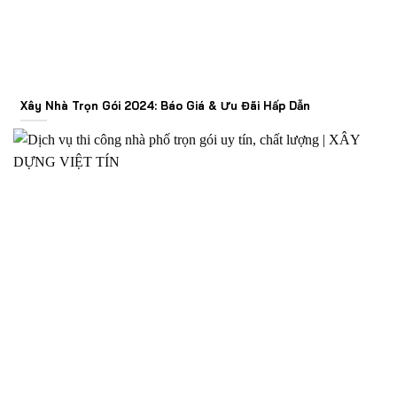
Xây Nhà Trọn Gói 2024: Báo Giá & Ưu Đãi Hấp Dẫn