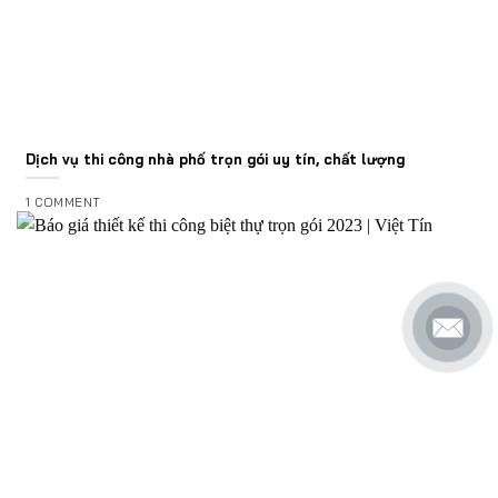
Dịch vụ thi công nhà phố trọn gói uy tín, chất lượng
1 COMMENT