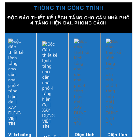
THÔNG TIN CÔNG TRÌNH
ĐỘC ĐÁO THIẾT KẾ LỆCH TẦNG CHO CĂN NHÀ PHỐ
4 TẦNG HIỆN ĐẠI, PHONG CÁCH
Vị trí công
Diện tích
Diện tích