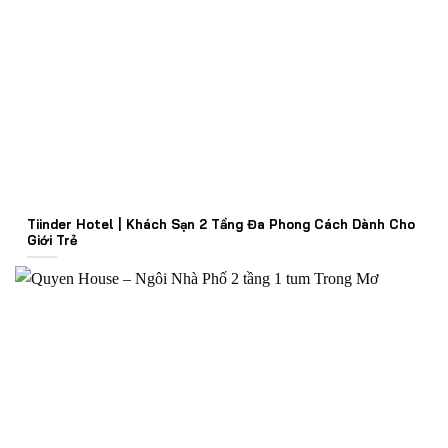
Tiinder Hotel | Khách Sạn 2 Tầng Đa Phong Cách Dành Cho
Giới Trẻ