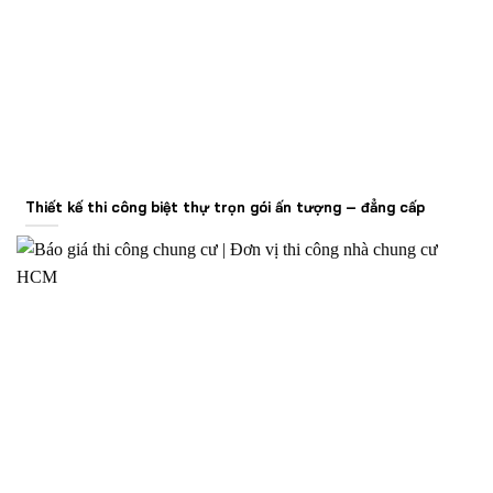
Thiết kế thi công biệt thự trọn gói ấn tượng – đẳng cấp