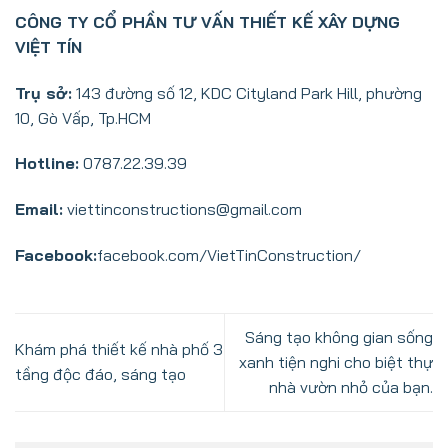
CÔNG TY CỔ PHẦN TƯ VẤN THIẾT KẾ XÂY DỰNG
VIỆT TÍN
Trụ sở:
143 đường số 12, KDC Cityland Park Hill, phường
10, Gò Vấp, Tp.HCM
Hotline:
0787.22.39.39
Email:
viettinconstructions@gmail.com
Facebook:
facebook.com/VietTinConstruction/
Sáng tạo không gian sống
Khám phá thiết kế nhà phố 3
xanh tiện nghi cho biệt thự
tầng độc đáo, sáng tạo
nhà vườn nhỏ của bạn.