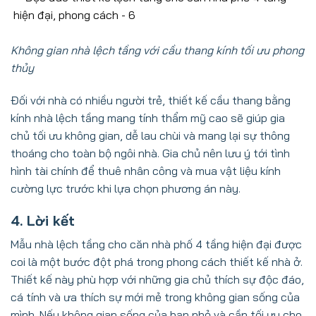
Không gian nhà lệch tầng với cầu thang kính tối ưu phong
thủy
Đối với nhà có nhiều người trẻ, thiết kế cầu thang bằng
kính nhà lệch tầng mang tính thẩm mỹ cao sẽ giúp gia
chủ tối ưu không gian, dễ lau chùi và mang lại sự thông
thoáng cho toàn bộ ngôi nhà. Gia chủ nên lưu ý tới tình
hình tài chính để thuê nhân công và mua vật liệu kính
cường lực trước khi lựa chọn phương án này.
4. Lời kết
Mẫu nhà lệch tầng cho căn nhà phố 4 tầng hiện đại được
coi là một bước đột phá trong phong cách thiết kế nhà ở.
Thiết kế này phù hợp với những gia chủ thích sự độc đáo,
cá tính và ưa thích sự mới mẻ trong không gian sống của
mình. Nếu không gian sống của bạn nhỏ và cần tối ưu cho