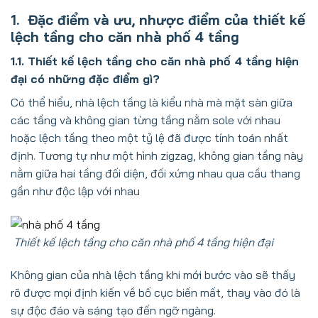
1. Đặc điểm và ưu, nhược điểm của thiết kế
lệch tầng cho căn nhà phố 4 tầng
1.1. Thiết kế lệch tầng cho căn nhà phố 4 tầng hiện
đại có những đặc điểm gì?
Có thể hiểu, nhà lệch tầng là kiểu nhà mà mặt sàn giữa
các tầng và không gian từng tầng nằm sole với nhau
hoặc lệch tầng theo một tỷ lệ đã được tính toán nhất
định. Tương tự như một hình zigzag, không gian tầng này
nằm giữa hai tầng đối diện, đối xứng nhau qua cầu thang
gần như độc lập với nhau
Thiết kế lệch tầng cho căn nhà phố 4 tầng hiện đại
Không gian của nhà lệch tầng khi mới bước vào sẽ thấy
rõ được mọi định kiến về bố cục biến mất, thay vào đó là
sự độc đáo và sáng tạo đến ngỡ ngàng.