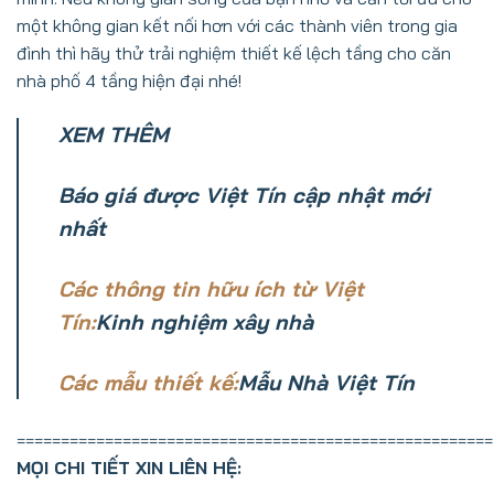
một không gian kết nối hơn với các thành viên trong gia
đình thì hãy thử trải nghiệm thiết kế lệch tầng cho căn
nhà phố 4 tầng hiện đại nhé!
XEM THÊM
Báo giá được Việt Tín cập nhật mới
nhất
Các thông tin hữu ích từ Việt
Tín:
Kinh nghiệm xây nhà
Các mẫu thiết kế:
Mẫu Nhà Việt Tín
======================================================
MỌI CHI TIẾT XIN LIÊN HỆ: