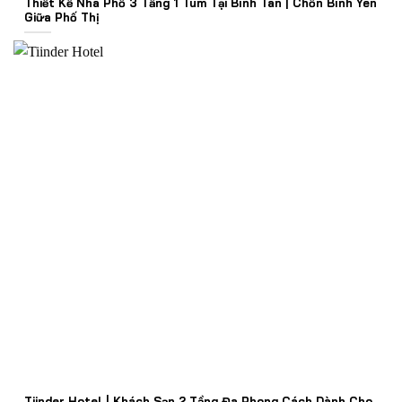
Thiết Kế Nhà Phố 3 Tầng 1 Tum Tại Bình Tân | Chốn Bình Yên
Giữa Phố Thị
Tiinder Hotel | Khách Sạn 2 Tầng Đa Phong Cách Dành Cho