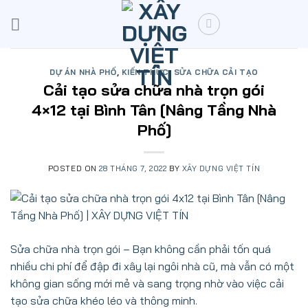
Skip
to
content
DỰ ÁN NHÀ PHỐ
,
KIẾN THỨC
,
SỬA CHỮA CẢI TẠO
Cải tạo sửa chữa nhà trọn gói
4×12 tại Bình Tân [Nâng Tầng Nhà
Phố]
POSTED ON
28 THÁNG 7, 2022
BY
XÂY DỰNG VIỆT TÍN
Sửa chữa nhà trọn gói
– Bạn không cần phải tốn quá
nhiều chi phí để đập đi xây lại ngôi nhà cũ, mà vẫn có một
không gian sống mới mẻ và sang trọng nhờ vào việc cải
tạo sửa chữa khéo léo và thông minh.