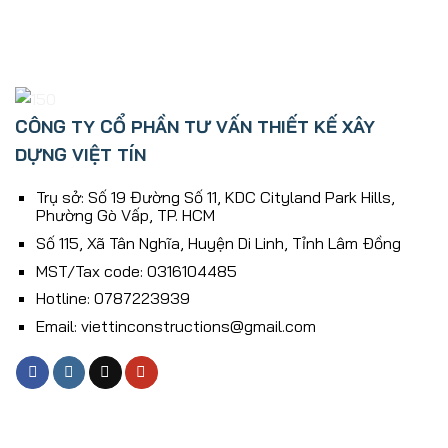
CÔNG TY CỔ PHẦN TƯ VẤN THIẾT KẾ XÂY
DỰNG VIỆT TÍN
Trụ sở: Số 19 Đường Số 11, KDC Cityland Park Hills,
Phường Gò Vấp, TP. HCM
Số 115, Xã Tân Nghĩa, Huyện Di Linh, Tỉnh Lâm Ðồng
MST/Tax code: 0316104485
Hotline: 0787223939
Email: viettinconstructions@gmail.com