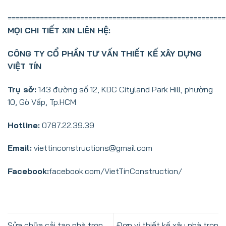
======================================================
MỌI CHI TIẾT XIN LIÊN HỆ:
CÔNG TY CỔ PHẦN TƯ VẤN THIẾT KẾ XÂY DỰNG
VIỆT TÍN
Trụ sở:
143 đường số 12, KDC Cityland Park Hill, phường
10, Gò Vấp, Tp.HCM
Hotline:
0787.22.39.39
Email:
viettinconstructions@gmail.com
Facebook:
facebook.com/VietTinConstruction/
Sửa chữa cải tạo nhà trọn
Đơn vị thiết kế xây nhà trọn