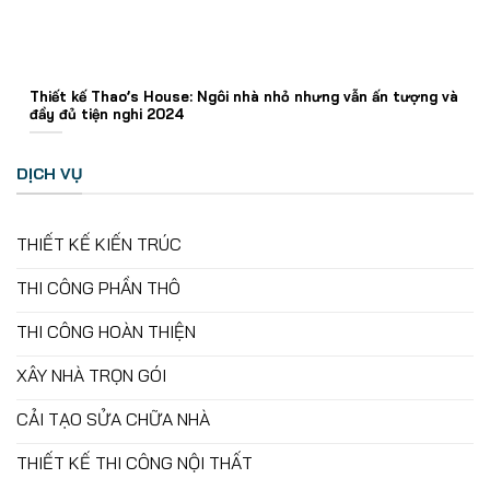
Thiết kế Thao’s House: Ngôi nhà nhỏ nhưng vẫn ấn tượng và
đầy đủ tiện nghi 2024
DỊCH VỤ
THIẾT KẾ KIẾN TRÚC
THI CÔNG PHẦN THÔ
THI CÔNG HOÀN THIỆN
XÂY NHÀ TRỌN GÓI
CẢI TẠO SỬA CHỮA NHÀ
THIẾT KẾ THI CÔNG NỘI THẤT