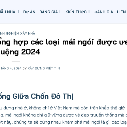
MẪU NHÀ
DỰ ÁN
BẢNG GIÁ
KIẾN THỨC
ĐÁNH GIÁ
LIÊN
INH NGHIỆM XÂY NHÀ
ng hợp các loại mái ngói được ư
huộng 2024
THÁNG 4, 2024
BY
XÂY DỰNG VIỆT TÍN
ống Giữa Chốn Đô Thị
y dựng nhà ở, không chỉ ở Việt Nam mà còn trên khắp thế giới.
ng, mái ngói không chỉ giữ vững được vẻ đẹp truyền thống mà
ết này, chúng ta sẽ cùng nhau khám phá mái ngói là gì, các loại