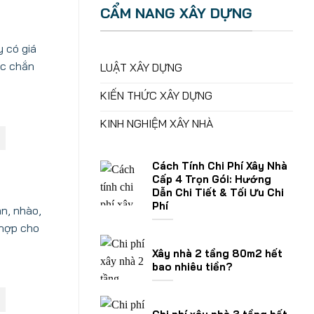
CẨM NANG XÂY DỰNG
y có giá
ắc chắn
LUẬT XÂY DỰNG
KIẾN THỨC XÂY DỰNG
KINH NGHIỆM XÂY NHÀ
Cách Tính Chi Phí Xây Nhà
Cấp 4 Trọn Gói: Hướng
Dẫn Chi Tiết & Tối Ưu Chi
Phí
n, nhào,
 hợp cho
Xây nhà 2 tầng 80m2 hết
bao nhiêu tiền?