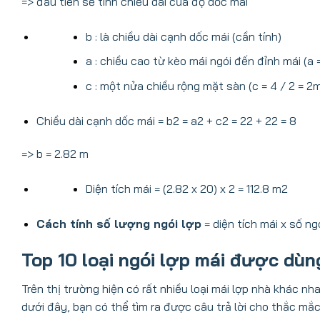
=> đầu tiên sẽ tính chiều dài của độ dốc mái
b : là chiều dài cạnh dốc mái (cần tính)
a : chiều cao từ kèo mái ngói đến đỉnh mái (a 
c : một nửa chiều rộng mặt sàn (c = 4 / 2 = 2
Chiều dài cạnh dốc mái = b2 = a2 + c2 = 22 + 22 = 8
=> b = 2.82 m
Diện tích mái = (2.82 x 20) x 2 = 112.8 m2
Cách tính số lượng ngói lợp
= diện tích mái x số n
Top 10 loại ngói lợp mái được dùn
Trên thị trường hiện có rất nhiều loại mái lợp nhà khác n
dưới đây, bạn có thể tìm ra được câu trả lời cho thắc mắc