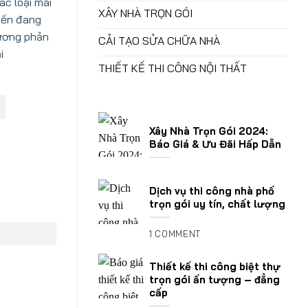
ác loại mái
XÂY NHÀ TRỌN GÓI
tiến đang
tương phản
CẢI TẠO SỬA CHỮA NHÀ
i
THIẾT KẾ THI CÔNG NỘI THẤT
Xây Nhà Trọn Gói 2024:
Báo Giá & Ưu Đãi Hấp Dẫn
Dịch vụ thi công nhà phố
trọn gói uy tín, chất lượng
1 COMMENT
Thiết kế thi công biệt thự
trọn gói ấn tượng – đẳng
cấp