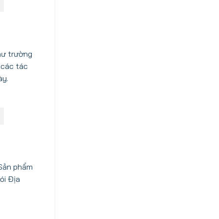
hư trường
c các tác
ày.
. Sản phẩm
ói Địa