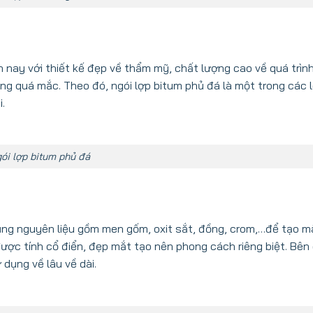
 nay với thiết kế đẹp về thẩm mỹ, chất lượng cao về quá trìn
ng quá mắc. Theo đó, ngói lợp bitum phủ đá là một trong các l
.
ói lợp bitum phủ đá
 dụng nguyên liệu gồm men gốm, oxit sắt, đồng, crom,…để tạo mà
ợc tính cổ điển, đẹp mắt tạo nên phong cách riêng biệt. Bên
 dụng về lâu về dài.