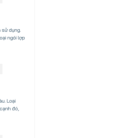
h sử dụng.
oại ngói lợp
u. Loại
 cạnh đó,