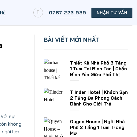
0787 223 939
NHẬN TƯ VẤN
 HỆ
BÀI VIẾT MỚI NHẤT
a
Thiết Kế Nhà Phố 3 Tầng
1 Tum Tại Bình Tân | Chốn
Bình Yên Giữa Phố Thị
Tiinder Hotel | Khách Sạn
2 Tầng Đa Phong Cách
Dành Cho Giới Trẻ
 Với sự
Quyen House | Ngôi Nhà
 còn không
Phố 2 Tầng 1 Tum Trong
 ngói lợp
Mơ