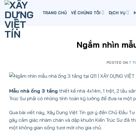
Skip
to
TRANG CHỦ
VỀ CHÚNG TÔI
DỊCH VỤ
content
Ngắm nhìn mẫu 
POSTED ON
7 T
Mẫu nhà ống 3 tầng
thiết kế nhà 4x14m, 1 trệt, 2 lầu s
Trúc Sư phải có những tính toán kỹ lưỡng để đưa ra một p
Qua bài viết này, Xây Dựng Việt Tín gợi ý đến Chủ Đầu T
gây cảm giác nhàm chán và dập khuôn Kiến Trúc Sư đã thi
một không gian sống tươi mới cho gia chủ.