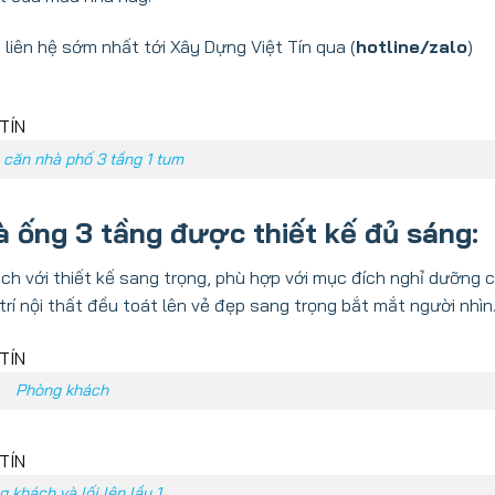
 liên hệ sớm nhất tới
Xây Dựng Việt Tín
qua (
hotline/zalo
)
 căn nhà phố 3 tầng 1 tum
à ống 3 tầng được thiết kế đủ sáng:
ách với
thiết kế sang trọng
, phù hợp với mục đích nghỉ dưỡng 
í nội thất đều toát lên vẻ đẹp sang trọng bắt mắt người nhìn
Phòng khách
 khách và lối lên lầu 1