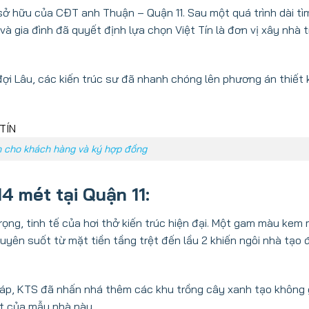
sở hữu của CĐT anh Thuận – Quận 11. Sau một quá trình dài tì
 gia đình đã quyết định lựa chọn Việt Tín là đơn vị xây nhà t
đợi Lâu, các kiến trúc sư đã nhanh chóng lên phương án thiết 
n cho khách hàng và ký hợp đồng
4 mét tại Quận 11:
ọng, tinh tế của hơi thở kiến trúc hiện đại. Một gam màu ke
yên suốt từ mặt tiền tầng trệt đến lầu 2 khiến ngôi nhà tạo
cáp, KTS đã nhấn nhá thêm các khu trồng cây xanh tạo không 
ất của mẫu nhà này.