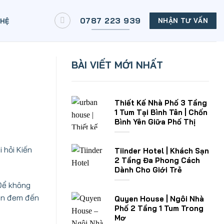
0787 223 939
NHẬN TƯ VẤN
 HỆ
BÀI VIẾT MỚI NHẤT
Thiết Kế Nhà Phố 3 Tầng
1 Tum Tại Bình Tân | Chốn
Bình Yên Giữa Phố Thị
 hỏi Kiến
Tiinder Hotel | Khách Sạn
2 Tầng Đa Phong Cách
Dành Cho Giới Trẻ
 Để không
iên đem đến
Quyen House | Ngôi Nhà
Phố 2 Tầng 1 Tum Trong
Mơ