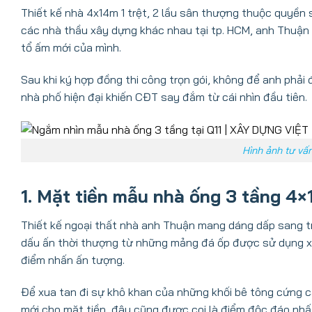
Thiết kế nhà 4x14m 1 trệt, 2 lầu sân thượng thuộc quyền 
các nhà thầu xây dựng khác nhau tại tp. HCM, anh Thuận và
tổ ấm mới của mình.
Sau khi ký hợp đồng thi công trọn gói, không để anh phải 
nhà phố hiện đại khiến CĐT say đắm từ cái nhìn đầu tiên.
Hình ảnh tư vấ
1. Mặt tiền mẫu nhà ống 3 tầng 4×1
Thiết kế ngoại thất nhà anh Thuận mang dáng dấp sang tr
dấu ấn thời thượng từ những mảng đá ốp được sử dụng xu
điểm nhấn ấn tượng.
Để xua tan đi sự khô khan của những khối bê tông cứng 
mới cho mặt tiền, đây cũng được coi là điểm độc đáo nh