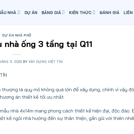
MẪU NHÀ
DỰ ÁN
BẢNG GIÁ
KIẾN THỨC
ĐÁNH GIÁ
LIÊN
DỰ ÁN NHÀ PHỐ
nhà ống 3 tầng tại Q11
HÁNG 11, 2022
BY
XÂY DỰNG VIỆT TÍN
ân thượng là quy mô không quá lớn để xây dựng, chính vì vậy đòi
hương án thiết kế tối ưu nhất.
ư mẫu nhà 4x14m mang phong cách thiết kế hiện đại, độc đáo.
ết kế ngôi nhà hướng đến sự thân thiện, gần gũi với thiên nh