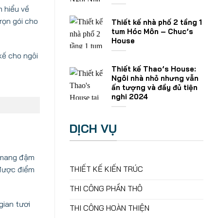
m hiểu về
rọn gói cho
Thiết kế nhà phố 2 tầng 1
tum Hóc Môn – Chuc’s
House
kế cho ngôi
Thiết kế Thao’s House:
Ngôi nhà nhỏ nhưng vẫn
ấn tượng và đầy đủ tiện
nghi 2024
DỊCH VỤ
m mang đậm
THIẾT KẾ KIẾN TRÚC
 được điểm
THI CÔNG PHẦN THÔ
gian tươi
THI CÔNG HOÀN THIỆN