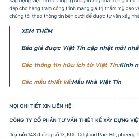
Xây Dựng Việt Tín là công ty chuyên xây nhà trọn gói tại 
đẹp cho hàng trăm công trình mang giá trị thẩm mỹ cao và
chúng tôi theo thông tin bên dưới để được tư vấn xây nhà
XEM THÊM
Báo giá được Việt Tín cập nhật mới nhấ
Các thông tin hữu ích từ Việt Tín:
Kinh n
Các mẫu thiết kế:
Mẫu Nhà Việt Tín
====================================================
MỌI CHI TIẾT XIN LIÊN HỆ:
CÔNG TY CỔ PHẦN TƯ VẤN THIẾT KẾ XÂY DỰNG VIỆ
Trụ sở:
143 đường số 12, KDC Cityland Park Hill, phường 