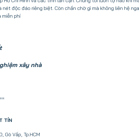
Tp Hồ Chí Minh và các tỉnh lân cận. Chúng tôi luôn tự hào khi 
 nét độc đáo riêng biệt. Còn chần chờ gì mà không liên hệ ng
 miễn phí
t
ghiệm xây nhà
==
T TÍN
10, Gò Vấp, Tp.HCM