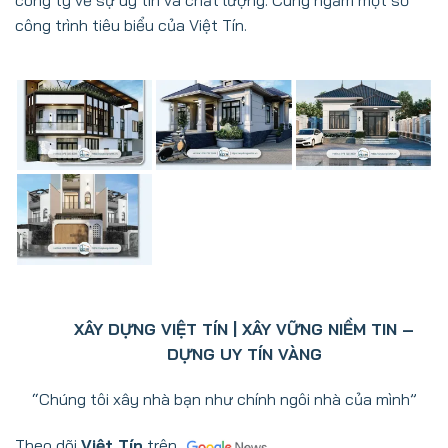
công ty về sự uy tín và chất lượng. Cùng ngắm một số
công trình tiêu biểu của Việt Tín.
XÂY DỰNG VIỆT TÍN | XÂY VỮNG NIỀM TIN –
DỰNG UY TÍN VÀNG
“Chúng tôi xây nhà bạn như chính ngôi nhà của mình”
Theo dõi
Việt Tín
trên