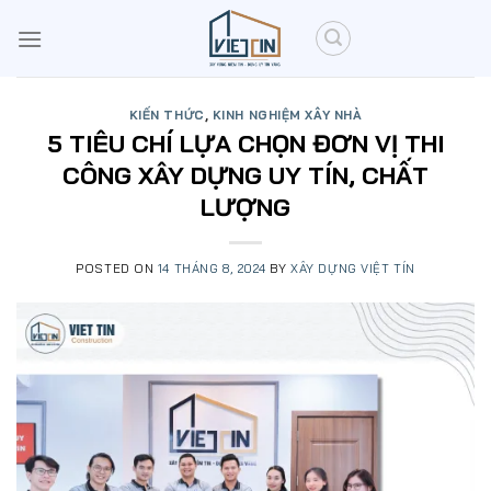
Skip
to
content
KIẾN THỨC
,
KINH NGHIỆM XÂY NHÀ
5 TIÊU CHÍ LỰA CHỌN ĐƠN VỊ THI
CÔNG XÂY DỰNG UY TÍN, CHẤT
LƯỢNG
POSTED ON
14 THÁNG 8, 2024
BY
XÂY DỰNG VIỆT TÍN