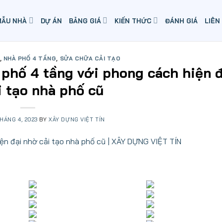
MẪU NHÀ
DỰ ÁN
BẢNG GIÁ
KIẾN THỨC
ĐÁNH GIÁ
LIÊN
,
NHÀ PHỐ 4 TẦNG
,
SỬA CHỮA CẢI TẠO
à phố 4 tầng với phong cách hiện 
i tạo nhà phố cũ
THÁNG 4, 2023
BY
XÂY DỰNG VIỆT TÍN