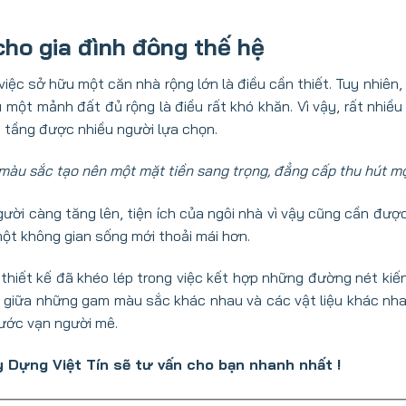
 cho gia đình đông thế hệ
iệc sở hữu một căn nhà rộng lớn là điều cần thiết. Tuy nhiên,
một mảnh đất đủ rộng là điều rất khó khăn. Vì vậy, rất nhiều
4 tầng được nhiều người lựa chọn.
, màu sắc tạo nên một mặt tiền sang trọng, đẳng cấp thu hút mọ
gười càng tăng lên, tiện ích của ngôi nhà vì vậy cũng cần đượ
ột không gian sống mới thoải mái hơn.
 thiết kế đã khéo lép trong việc kết hợp những đường nét kiế
a giữa những gam màu sắc khác nhau và các vật liệu khác nh
 ước vạn người mê.
ây Dựng Việt Tín sẽ tư vấn cho bạn nhanh nhất !