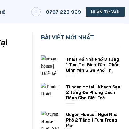
0787 223 939
NHẬN TƯ VẤN
 HỆ
BÀI VIẾT MỚI NHẤT
đại
Thiết Kế Nhà Phố 3 Tầng
1 Tum Tại Bình Tân | Chốn
Bình Yên Giữa Phố Thị
Tiinder Hotel | Khách Sạn
2 Tầng Đa Phong Cách
Dành Cho Giới Trẻ
Quyen House | Ngôi Nhà
Phố 2 Tầng 1 Tum Trong
Mơ