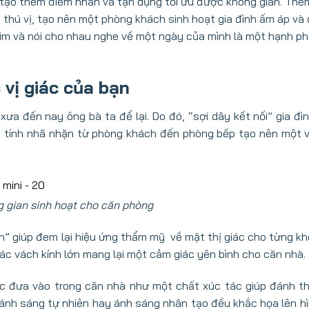
, tạo thêm điểm nhấn và tận dụng tối ưu được không gian. Thê
thú vị, tạo nên một phòng khách sinh hoạt gia đình ấm áp và đ
him và nói cho nhau nghe về một ngày của mình là một hạnh p
vị giác của bạn
xưa đến nay ông bà ta để lại. Do đó, “sợi dây kết nối” gia đì
ng tính nhã nhặn từ phòng khách đến phòng bếp tạo nên một 
g gian sinh hoạt cho căn phòng
iên” giúp đem lại hiệu ứng thẩm mỹ về mặt thị giác cho từng k
ác vách kính lớn mang lại một cảm giác yên bình cho căn nhà.
c đưa vào trong căn nhà như một chất xúc tác giúp đánh t
 ánh sáng tự nhiên hay ánh sáng nhân tạo đều khắc họa lên hì