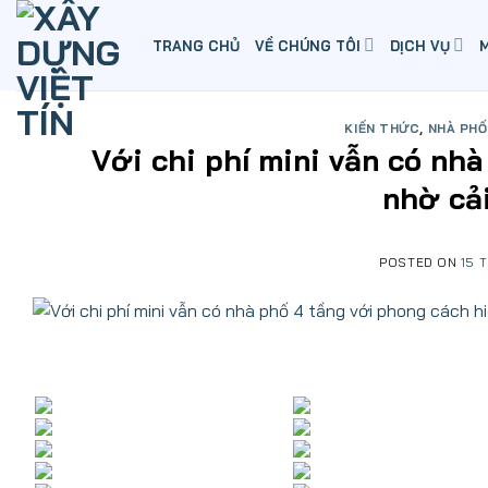
Skip
to
TRANG CHỦ
VỀ CHÚNG TÔI
DỊCH VỤ
content
KIẾN THỨC
,
NHÀ PHỐ
Với chi phí mini vẫn có nh
nhờ cả
POSTED ON
15 