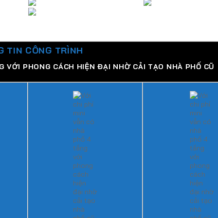
 TIN CÔNG TRÌNH
NG VỚI PHONG CÁCH HIỆN ĐẠI NHỜ CẢI TẠO NHÀ PHỐ CŨ