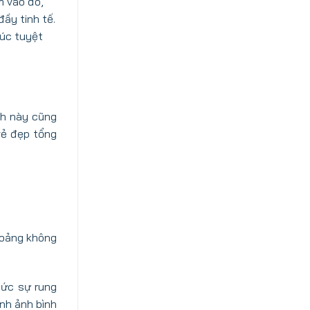
m vào đó,
ầy tinh tế.
húc tuyệt
nh này cũng
vẻ đẹp tổng
hoảng không
hức sự rung
nh ảnh bình