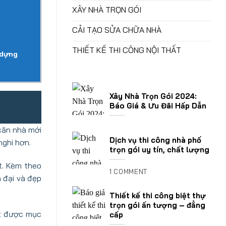
XÂY NHÀ TRỌN GÓI
CẢI TẠO SỬA CHỮA NHÀ
THIẾT KẾ THI CÔNG NỘI THẤT
 dựng
Xây Nhà Trọn Gói 2024:
Báo Giá & Ưu Đãi Hấp Dẫn
căn nhà mới
Dịch vụ thi công nhà phố
nghi hơn.
trọn gói uy tín, chất lượng
t. Kèm theo
1 COMMENT
 đại và đẹp
Thiết kế thi công biệt thự
trọn gói ấn tượng – đẳng
ạt được mục
cấp