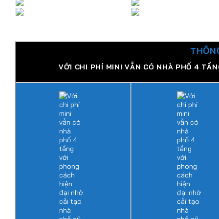
THÔNG
VỚI CHI PHÍ MINI VẪN CÓ NHÀ PHỐ 4 TẦ