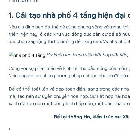
tiêu của mình!
1. Cải tạo nhà phố 4 tầng hiện đại
Nếu gia đình bạn đa thế hệ cùng chung sống với nhau thì v
triển hiện nay, ở các khu vực đông đúc dân cư để sở hữu 
lựa chọn xây rộng thì họ hướng đến xây cao. Và nhà phố 
Sự khéo léo trong việc kết hợp vật liệu
Cùng với sự phát triển về kinh tế nhu cầu sống của mỗi n
Nhiều người lựa chọn phương pháp cải tạo nhà cũ để có m
Để có thể toát lên vẻ đẹp toàn diện, sang trọng các nhà
mẽ, tạo nên sự uyển chuyển hòa hợp. Sự kết hợp hài hò
xanh đã tạo nên một công trình hấp dẫn, một căn nhà ao
Để lại thông tin, kiến trúc sư X