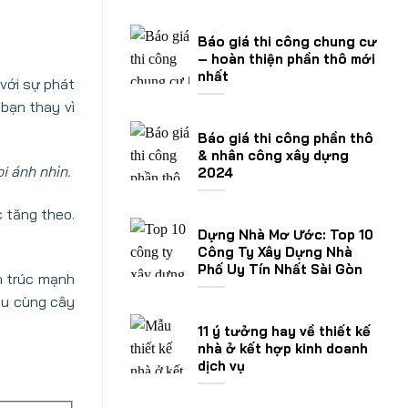
Báo giá thi công chung cư
– hoàn thiện phần thô mới
nhất
 với sự phát
 bạn thay vì
Báo giá thi công phần thô
& nhân công xây dựng
i ánh nhìn.
2024
c tăng theo.
Dựng Nhà Mơ Ước: Top 10
Công Ty Xây Dựng Nhà
Phố Uy Tín Nhất Sài Gòn
n trúc mạnh
au cùng cây
11 ý tưởng hay về thiết kế
nhà ở kết hợp kinh doanh
dịch vụ