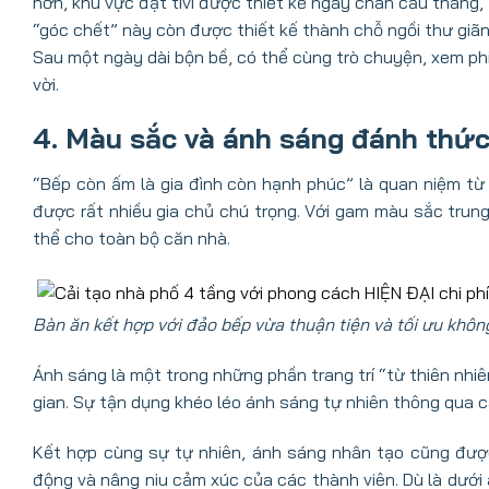
hơn, khu vực đặt tivi được thiết kế ngay chân cầu thang
“góc chết” này còn được thiết kế thành chỗ ngồi thư giãn 
Sau một ngày dài bộn bề, có thể cùng trò chuyện, xem p
vời.
4. Màu sắc và ánh sáng đánh thức 
“Bếp còn ấm là gia đình còn hạnh phúc” là quan niệm từ 
được rất nhiều gia chủ chú trọng. Với gam màu sắc tru
thể cho toàn bộ căn nhà.
Bàn ăn kết hợp với đảo bếp vừa thuận tiện và tối ưu khôn
Ánh sáng là một trong những phần trang trí “từ thiên nh
gian. Sự tận dụng khéo léo ánh sáng tự nhiên thông qua c
Kết hợp cùng sự tự nhiên, ánh sáng nhân tạo cũng đượ
động và nâng niu cảm xúc của các thành viên. Dù là dưới