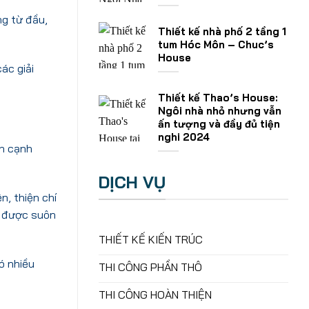
ng từ đầu,
Thiết kế nhà phố 2 tầng 1
tum Hóc Môn – Chuc’s
House
ác giải
Thiết kế Thao’s House:
Ngôi nhà nhỏ nhưng vẫn
ấn tượng và đầy đủ tiện
nghi 2024
ên cạnh
DỊCH VỤ
, thiện chí
nh được suôn
THIẾT KẾ KIẾN TRÚC
ó nhiều
THI CÔNG PHẦN THÔ
THI CÔNG HOÀN THIỆN