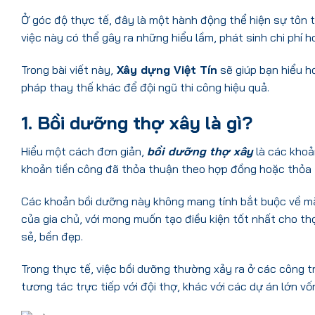
Ở góc độ thực tế, đây là một hành động thể hiện sự tôn t
việc này có thể gây ra những hiểu lầm, phát sinh chi phí 
Trong bài viết này,
Xây dựng Việt Tín
sẽ giúp bạn hiểu h
pháp thay thế khác để đội ngũ thi công hiệu quả.
1. Bồi dưỡng thợ xây là gì?
Hiểu một cách đơn giản,
bồi dưỡng thợ xây
là các khoả
khoản tiền công đã thỏa thuận theo hợp đồng hoặc thỏa
Các khoản bồi dưỡng này không mang tính bắt buộc về mặ
của gia chủ, với mong muốn tạo điều kiện tốt nhất cho th
sẻ, bền đẹp.
Trong thực tế, việc bồi dưỡng thường xảy ra ở các công tr
tương tác trực tiếp với đội thợ, khác với các dự án lớn vố