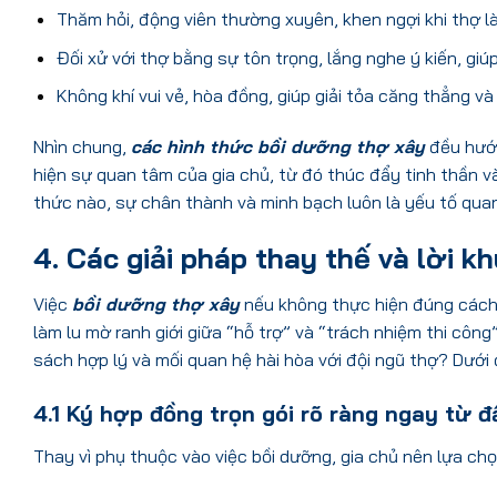
Thăm hỏi, động viên thường xuyên, khen ngợi khi thợ l
Đối xử với thợ bằng sự tôn trọng, lắng nghe ý kiến, g
Không khí vui vẻ, hòa đồng, giúp giải tỏa căng thẳng v
Nhìn chung,
các hình thức bồi dưỡng thợ xây
đều hướn
hiện sự quan tâm của gia chủ, từ đó thúc đẩy tinh thần v
thức nào, sự chân thành và minh bạch luôn là yếu tố quan
4. Các giải pháp thay thế và lời k
Việc
bồi dưỡng thợ xây
nếu không thực hiện đúng cách c
làm lu mờ ranh giới giữa “hỗ trợ” và “trách nhiệm thi cô
sách hợp lý và mối quan hệ hài hòa với đội ngũ thợ? Dưới 
4.1 Ký hợp đồng trọn gói rõ ràng ngay từ đ
Thay vì phụ thuộc vào việc bồi dưỡng, gia chủ nên lựa chọ