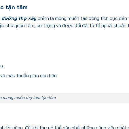
ệc tận tâm
i dưỡng thợ xây
chính là mong muốn tác động tích cực đến 
ia chủ quan tâm, coi trọng và được đối đãi tử tế ngoài khoản 
ữa
 và mâu thuẫn giữa các bên
n mong muốn thợ làm tận tâm
h thi công, đôi khi thợ có thể gặp phải những công việc phát 