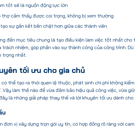
àm tốt sẽ là nguồn động lực lớn
iúp thợ cảm thấy được coi trọng, không bị xem thường
à tạo sự gắn kết bền chặt hơn giữa các thành viên.
g đến mục tiêu chung là tạo điều kiện làm việc tốt nhất cho 
à trách nhiệm, góp phần vào sự thành công của công trình. Dù 
 trọng nhất.
huyên tối ưu cho gia chủ
ó thể tạo ra thói quen lệ thuộc, phát sinh chi phí không kiể
ng”. Vậy làm thế nào để vừa đảm bảo hiệu quả công việc, vừa g
đây là những giải pháp thay thế và lời khuyên tối ưu dành cho 
ầu
n đơn vị xây dựng trọn gói uy tín, có hợp đồng rõ ràng với cam