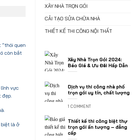
XÂY NHÀ TRỌN GÓI
CẢI TẠO SỬA CHỮA NHÀ
THIẾT KẾ THI CÔNG NỘI THẤT
 “thói quen
nó còn bắt
Xây Nhà Trọn Gói 2024:
Báo Giá & Ưu Đãi Hấp Dẫn
Dịch vụ thi công nhà phố
 lĩnh vực
trọn gói uy tín, chất lượng
t đẹp.
1 COMMENT
à.
Thiết kế thi công biệt thự
biệt là ở
trọn gói ấn tượng – đẳng
cấp