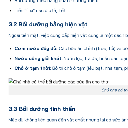
Bồi dưỡng theo năng suất/thưởng thêm
Tiền “lì xì” các dịp lễ, Tết
3.2 Bồi dưỡng bằng hiện vật
Ngoài tiền mặt, việc cung cấp hiện vật cũng là một cách
b
Cơm nước đầy đủ:
Các bữa ăn chính (trưa, tối) và b
Nước uống giải khát:
Nước lọc, trà đá, hoặc các loại
Chỗ ở tạm thời:
Bố trí chỗ ở tạm (lều bạt, nhà tạm, p
Chủ nhà có th
3.3 Bồi dưỡng tinh thần
Mặc dù không liên quan đến vật chất nhưng lại có sức ảnh