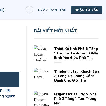
0787 223 939
NHẬN TƯ VẤN
 HỆ
BÀI VIẾT MỚI NHẤT
Thiết Kế Nhà Phố 3 Tầng
1 Tum Tại Bình Tân | Chốn
Bình Yên Giữa Phố Thị
Tiinder Hotel | Khách Sạn
2 Tầng Đa Phong Cách
Dành Cho Giới Trẻ
p. Tuy
Quyen House | Ngôi Nhà
ong ngành
Phố 2 Tầng 1 Tum Trong
Mơ