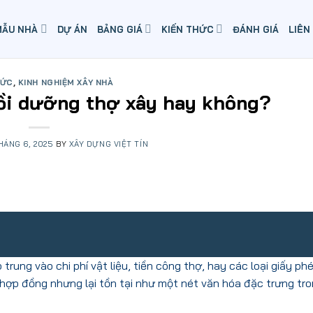
MẪU NHÀ
DỰ ÁN
BẢNG GIÁ
KIẾN THỨC
ĐÁNH GIÁ
LIÊN
HỨC
,
KINH NGHIỆM XÂY NHÀ
ồi dưỡng thợ xây hay không?
HÁNG 6, 2025
BY
XÂY DỰNG VIỆT TÍN
rung vào chi phí vật liệu, tiền công thợ, hay các loại giấy phé
 hợp đồng nhưng lại tồn tại như một nét văn hóa đặc trưng tr