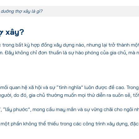
 dưỡng thợ xây là gì?
hợ xây?
 trong bất kỳ hợp đồng xây dựng nào, nhưng lại trở thành một
am. Đây không chỉ đơn thuần là sự hào phóng của gia chủ, mà 
mối quan hệ xã hội và sự “tình nghĩa” luôn được đề cao. Trong
người, do đó, gia chủ thường muốn mọi thứ diễn ra suôn sẻ, tố
”, “lấy phước”, mong cầu may mắn và sự vững chãi cho ngôi nh
một phần không thể thiếu trong các công trình xây dựng, đặc 