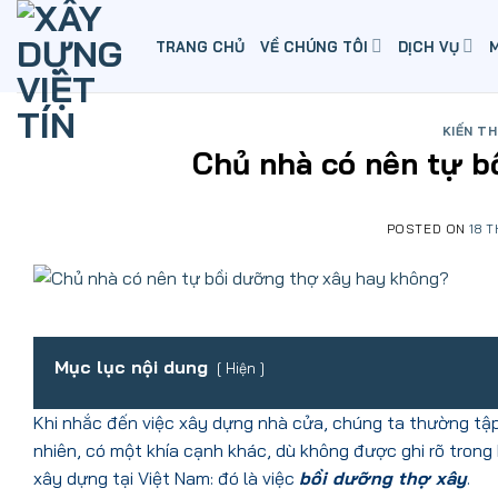
Skip
to
TRANG CHỦ
VỀ CHÚNG TÔI
DỊCH VỤ
content
KIẾN T
Chủ nhà có nên tự b
POSTED ON
18 T
Mục lục nội dung
Hiện
Khi nhắc đến việc xây dựng nhà cửa, chúng ta thường tập t
nhiên, có một khía cạnh khác, dù không được ghi rõ trong
xây dựng tại Việt Nam: đó là việc
bồi dưỡng thợ xây
.