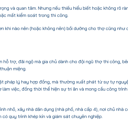
rọng và quan tâm. Nhưng nếu thiếu hiểu biết hoặc không rõ rà
hoặc mất kiểm soát trong thi công.
ơn khi nào nên (hoặc không nên) bồi dưỡng cho thợ cũng như c
n hỗ trợ, đãi ngộ mà gia chủ dành cho đội ngũ thợ thi công, b
 thuận miệng.
t pháp lý hay hợp đồng, mà thường xuất phát từ sự tự nguyện
ợ làm việc, đồng thời thể hiện sự tri ân và mong cầu công trì
ình nhỏ, xây nhà dân dụng (nhà phố, nhà cấp 4), nơi chủ nhà c
n có quy trình khép kín và giám sát chuyên nghiệp.