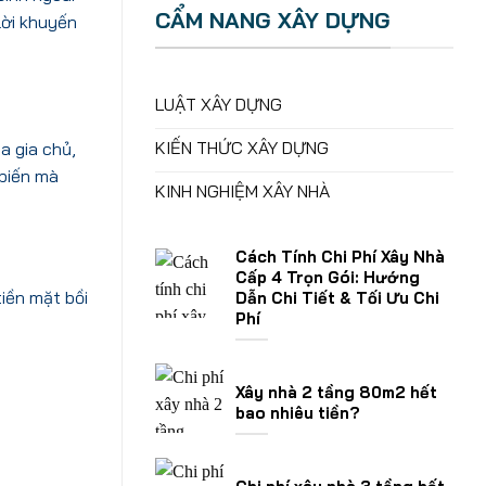
CẨM NANG XÂY DỰNG
lời khuyến
LUẬT XÂY DỰNG
KIẾN THỨC XÂY DỰNG
a gia chủ,
 biến mà
KINH NGHIỆM XÂY NHÀ
Cách Tính Chi Phí Xây Nhà
Cấp 4 Trọn Gói: Hướng
tiền mặt bồi
Dẫn Chi Tiết & Tối Ưu Chi
Phí
Xây nhà 2 tầng 80m2 hết
bao nhiêu tiền?