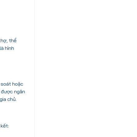
thợ, thể
là hình
m soát hoặc
iữ được ngân
gia chủ.
 kết: