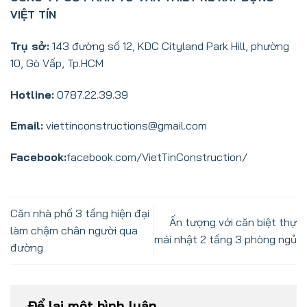
VIỆT
TÍN
Trụ sở:
143 đường số 12, KDC Cityland Park Hill, phường
10, Gò Vấp, Tp.HCM
Hotline:
0787.22.39.39
Email:
viettinconstructions@gmail.com
Facebook:
facebook.com/VietTinConstruction/
Căn nhà phố 3 tầng hiện đại
Ấn tượng với căn biệt thự
làm chậm chân người qua
mái nhật 2 tầng 3 phòng ngủ
đường
Để lại một bình luận