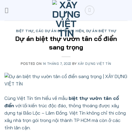
Skip
to
content
BIỆT THỰ
,
CÁC DỰ ÁN ĐÃ THỰC HIỆN
,
DỰ ÁN BIỆT THỰ
Dự án biệt thự vườn tân cổ điển
sang trọng
POSTED ON
14 THÁNG 7, 2022
BY
XÂY DỰNG VIỆT TÍN
Cùng Việt Tín tìm hiểu về mẫu
biệt thự vườn tân cổ
điển
với lối kiến trúc độc đáo, thông thoáng được xây
dựng tại Bảo Lộc – Lâm Đồng. Việt Tín không chỉ thi công
xây nhà trọn gói trong nội thành TP HCM mà còn ở các
tỉnh lân cận.