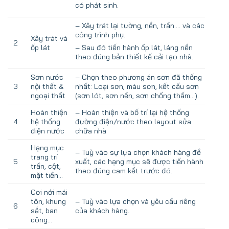
có phát sinh.
– Xây trát lại tường, nền, trần…. và các
công trình phụ.
Xây trát và
2
ốp lát
– Sau đó tiến hành ốp lát, láng nền
theo đúng bản thiết kế cải tạo nhà.
Sơn nước
– Chọn theo phương án sơn đã thống
3
nội thất &
nhất: Loại sơn, màu sơn, kết cấu sơn
ngoại thất
(sơn lót, sơn nền, sơn chống thấm…).
Hoàn thiện
– Hoàn thiện và bố trí lại hệ thống
4
hệ thống
đường điện/nước theo layout sửa
điện nước
chữa nhà
Hạng mục
– Tuỳ vào sự lựa chọn khách hàng đề
trang trí
5
xuất, các hạng mục sẽ được tiến hành
trần, cột,
theo đúng cam kết trước đó.
mặt tiền…
Cơi nới mái
tôn, khung
– Tuỳ vào lựa chọn và yêu cầu riêng
6
sắt, ban
của khách hàng.
công…